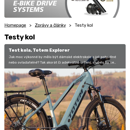
Homepage
Zprávy a články
Testy kol
Testy kol
Test kola, Totem Explorer
Jak moc výkonné by mělo být dámské elektrokolo a jak pohodlné
nebo ovladatelné? Tak akorát či adekvátně určení, slušelo by se
napsat. Tím…