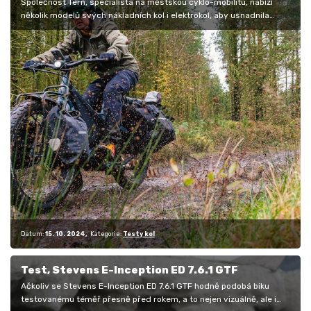
Společnost Tern, specialista na městskou cyklo-mobilitu, nabízí
několik modelů svých nákladních kol i elektrokol, aby usnadnila
všem…
Datum:
15. 10. 2024
Kategorie:
Testy kol
Test, Stevens E-Inception ED 7.6.1 GTF
Ačkoliv se Stevens E-Inception ED 7.6.1 GTF hodně podobá biku
testovanému téměř přesně před rokem, a to nejen vizuálně, ale i