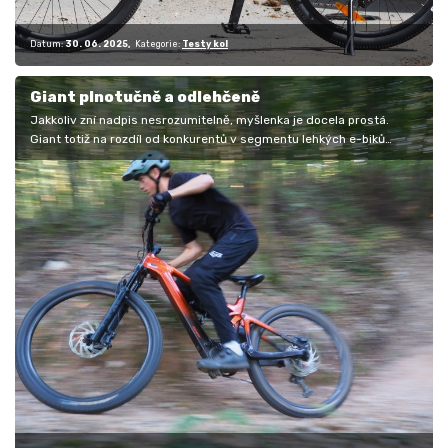
Datum:
30. 06. 2025
Kategorie:
Testy kol
Giant plnotučně a odlehčeně
Jakkoliv zní nadpis nesrozumitelně, myšlenka je docela prostá.
Giant totiž na rozdíl od konkurentů v segmentu lehkých e-biků
nevsadil na…