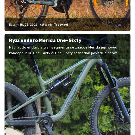
Datum:
18. 02. 2026
Kategorie:
Testy kol
Ryzí enduro Merida One-Sixty
Návrat do enduro a trail segmentu se značce Merida její novou
koncepcí biků One-Sixty či One-Forty rozhodně povedl, o čemž
svědčí řada…