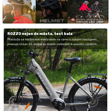
ROZZO nejen do města, test kola
Přestože se testované elektrokolo na rámu s nízkým nástupem
jmenuje Urban 25, klidně by mohlo vzhledem k osazení i jízdním
vlastnostem být…