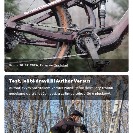
Datum:
20. 02. 2024
Kategorie:
Testy kol
Test, ještě dravější Author Versus
Author svým hardtailem Versus zamířil před šesti lety trochu
nečekaně do trailových vod, a zatímco tehdy šlo o pluskový
hardtail, aktuální…