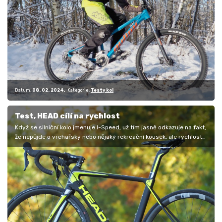
Datum:
08. 02. 2024
Kategorie:
Testy kol
Test, HEAD cílí na rychlost
Když se silniční kolo jmenuje I-Speed, už tím jasně odkazuje na fakt,
že nepůjde o vrchařský nebo nějaký rekreační kousek, ale rychlost…