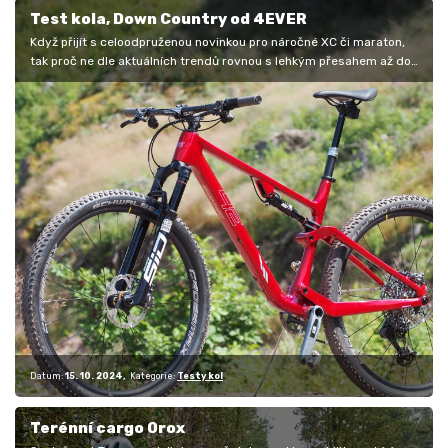
Test kola, Down Country od 4EVER
Když přijít s celoodpruženou novinkou pro náročné XC či maraton,
tak proč ne dle aktuálních trendů rovnou s lehkým přesahem až do
kategorie…
Datum:
15. 10. 2024
Kategorie:
Testy kol
Terénní cargo Orox