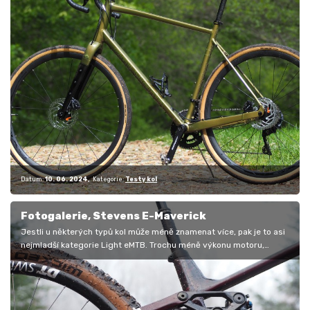
Datum:
10. 06. 2024
Kategorie:
Testy kol
Fotogalerie, Stevens E-Maverick
Jestli u některých typů kol může méně znamenat více, pak je to asi
nejmladší kategorie Light eMTB. Trochu méně výkonu motoru,
menší…