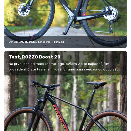
Datum:
30. 11. 2023
Kategorie:
Testy kol
Test, ROZZO Boost 20
Na první pohled málo známé logo, ovšem v o to nápadnějším
provedení, čisté tvary hliníkového rámu a na současnou dobu až
nezvykle uniformní…