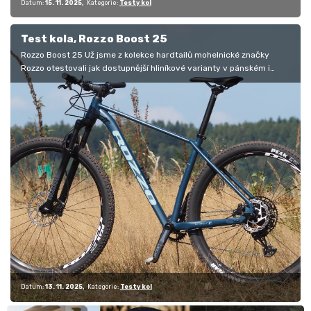
Datum:
15. 11. 2025
Kategorie:
Testy kol
Test kola, Rozzo Boost 25
Rozzo Boost 25 Už jsme z kolekce hardtailů mohelnické značky
Rozzo otestovali jak dostupnější hliníkové varianty v pánském i
dámském…
Datum:
13. 11. 2025
Kategorie:
Testy kol