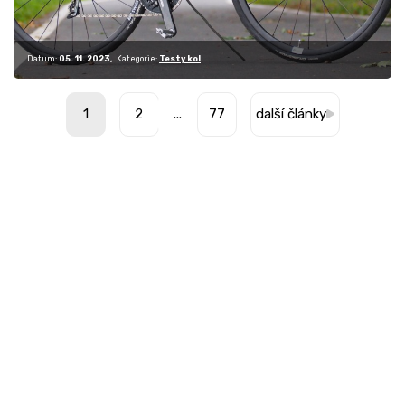
Datum:
05. 11. 2023
Kategorie:
Testy kol
1
2
...
77
další články