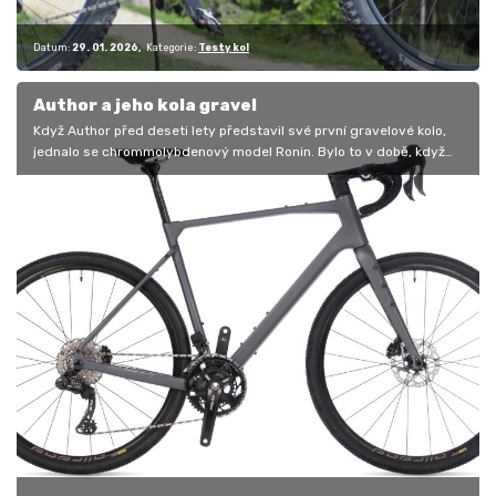
Datum:
29. 01. 2026
Kategorie:
Testy kol
Author a jeho kola gravel
Když Author před deseti lety představil své první gravelové kolo,
jednalo se chrommolybdenový model Ronin. Bylo to v době, když
mnozí vůbec…