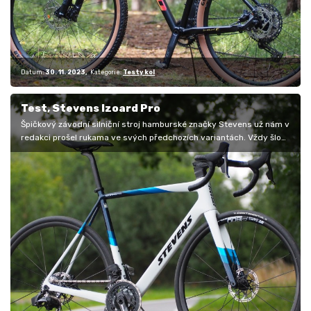
Datum:
30. 11. 2023
Kategorie:
Testy kol
Test, Stevens Izoard Pro
Špičkový závodní silniční stroj hamburské značky Stevens už nám v
redakci prošel rukama ve svých předchozích variantách. Vždy šlo
o…