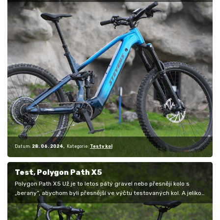
jízdními…
Datum:
28. 06. 2024
Kategorie:
Testy kol
Test, Polygon Path X5
Polygon Path X5 Už je to letos pátý gravel nebo přesněji kolo s
„berany“, abychom byli přesnější ve výčtu testovaných kol. A jelikož
máme…