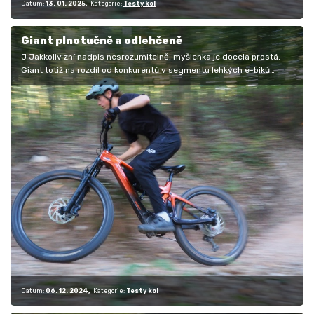
Datum:
13. 01. 2025
Kategorie:
Testy kol
Giant plnotučně a odlehčeně
J Jakkoliv zní nadpis nesrozumitelně, myšlenka je docela prostá.
Giant totiž na rozdíl od konkurentů v segmentu lehkých e-biků
nevsadil na…
Datum:
06. 12. 2024
Kategorie:
Testy kol