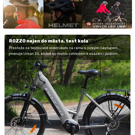
ROZZO nejen do města, test kola
Přestože se testované elektrokolo na rámu s nízkým nástupem
jmenuje Urban 25, klidně by mohlo vzhledem k osazení i jízdním
vlastnostem být…