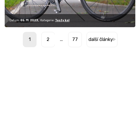
Datum:
05. 11. 2023
Kategorie:
Testy kol
1
2
...
77
další články