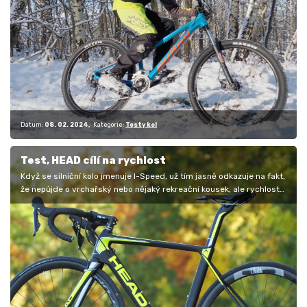
Datum:
08. 02. 2024
Kategorie:
Testy kol
Test, HEAD cílí na rychlost
Když se silniční kolo jmenuje I-Speed, už tím jasně odkazuje na fakt,
že nepůjde o vrchařský nebo nějaký rekreační kousek, ale rychlost…