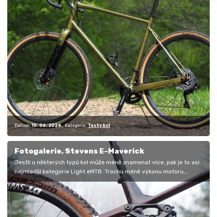
Datum:
10. 06. 2024
Kategorie:
Testy kol
Fotogalerie, Stevens E-Maverick
Jestli u některých typů kol může méně znamenat více, pak je to asi
nejmladší kategorie Light eMTB. Trochu méně výkonu motoru,
menší…