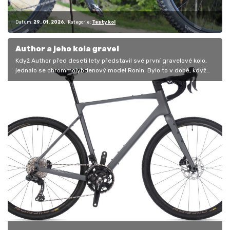
Datum:
29. 01. 2026
Kategorie:
Testy kol
Author a jeho kola gravel
Když Author před deseti lety představil své první gravelové kolo,
jednalo se chrommolybdenový model Ronin. Bylo to v době, když
mnozí vůbec…