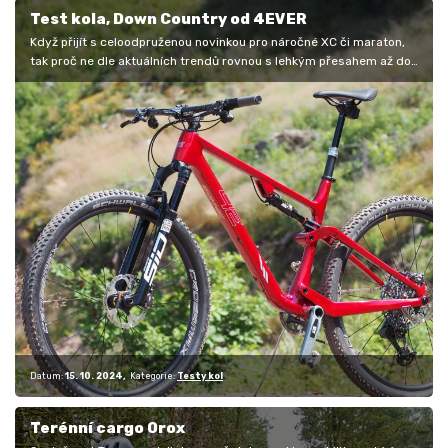
Test kola, Down Country od 4EVER
Když přijít s celoodpruženou novinkou pro náročné XC či maraton,
tak proč ne dle aktuálních trendů rovnou s lehkým přesahem až do
kategorie…
Datum:
15. 10. 2024
Kategorie:
Testy kol
Terénní cargo Orox