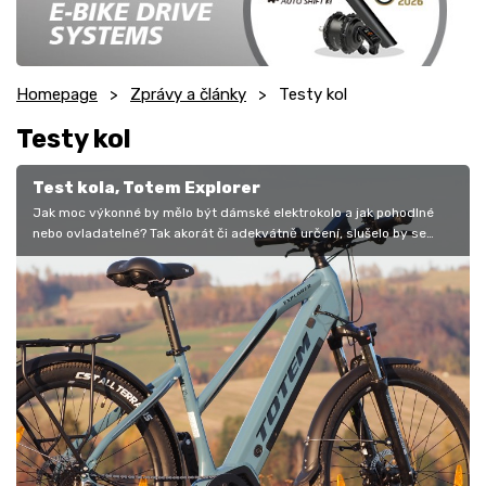
Homepage
Zprávy a články
Testy kol
Testy kol
Test kola, Totem Explorer
Jak moc výkonné by mělo být dámské elektrokolo a jak pohodlné
nebo ovladatelné? Tak akorát či adekvátně určení, slušelo by se
napsat. Tím…