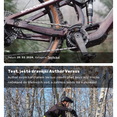
Datum:
20. 02. 2024
Kategorie:
Testy kol
Test, ještě dravější Author Versus
Author svým hardtailem Versus zamířil před šesti lety trochu
nečekaně do trailových vod, a zatímco tehdy šlo o pluskový
hardtail, aktuální…