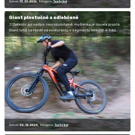
Datum:
13. 01. 2025
Kategorie:
Testy kol
Giant plnotučně a odlehčeně
J Jakkoliv zní nadpis nesrozumitelně, myšlenka je docela prostá.
Giant totiž na rozdíl od konkurentů v segmentu lehkých e-biků
nevsadil na…
Datum:
06. 12. 2024
Kategorie:
Testy kol