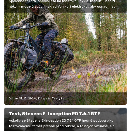
Společnost Tern, specialista na městskou cyklo-mobilitu, nabízí
několik modelů svých nákladních kol i elektrokol, aby usnadnila
všem…
Datum:
15. 10. 2024
Kategorie:
Testy kol
Test, Stevens E-Inception ED 7.6.1 GTF
Ačkoliv se Stevens E-Inception ED 7.6.1 GTF hodně podobá biku
testovanému téměř přesně před rokem, a to nejen vizuálně, ale i