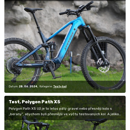
jízdními…
Datum:
28. 06. 2024
Kategorie:
Testy kol
Test, Polygon Path X5
Polygon Path X5 Už je to letos pátý gravel nebo přesněji kolo s
„berany“, abychom byli přesnější ve výčtu testovaných kol. A jelikož
máme…