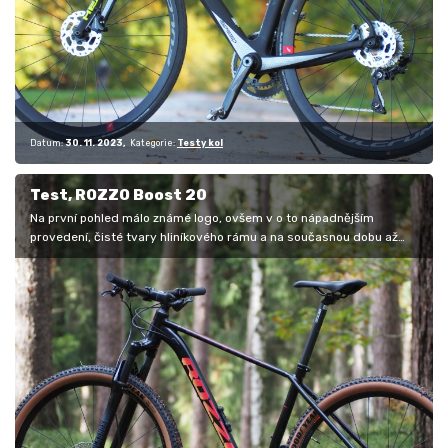
Datum:
30. 11. 2023
Kategorie:
Testy kol
Test, ROZZO Boost 20
Na první pohled málo známé logo, ovšem v o to nápadnějším
provedení, čisté tvary hliníkového rámu a na současnou dobu až
nezvykle uniformní…