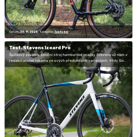
Datum:
30. 11. 2023
Kategorie:
Testy kol
Test, Stevens Izoard Pro
Špičkový závodní silniční stroj hamburské značky Stevens už nám v
redakci prošel rukama ve svých předchozích variantách. Vždy šlo
o…