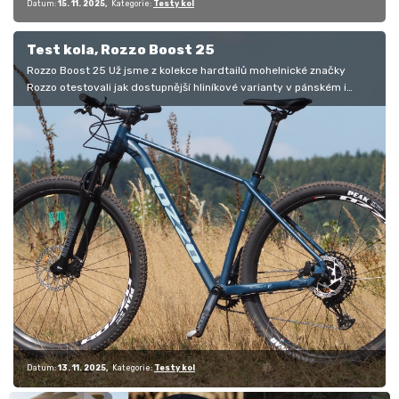
Datum:
15. 11. 2025
Kategorie:
Testy kol
Test kola, Rozzo Boost 25
Rozzo Boost 25 Už jsme z kolekce hardtailů mohelnické značky
Rozzo otestovali jak dostupnější hliníkové varianty v pánském i
dámském…
Datum:
13. 11. 2025
Kategorie:
Testy kol