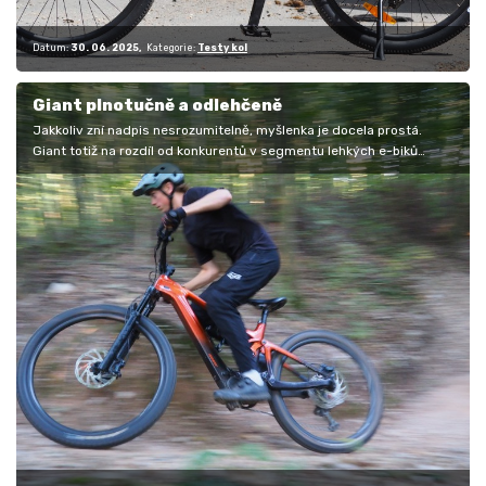
Datum:
30. 06. 2025
Kategorie:
Testy kol
Giant plnotučně a odlehčeně
Jakkoliv zní nadpis nesrozumitelně, myšlenka je docela prostá.
Giant totiž na rozdíl od konkurentů v segmentu lehkých e-biků
nevsadil na…