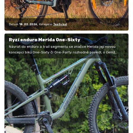
Datum:
18. 02. 2026
Kategorie:
Testy kol
Ryzí enduro Merida One-Sixty
Návrat do enduro a trail segmentu se značce Merida její novou
koncepcí biků One-Sixty či One-Forty rozhodně povedl, o čemž
svědčí řada…