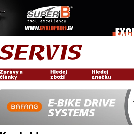
Zprávy a
Hledej
Hledej
články
zboží
značku