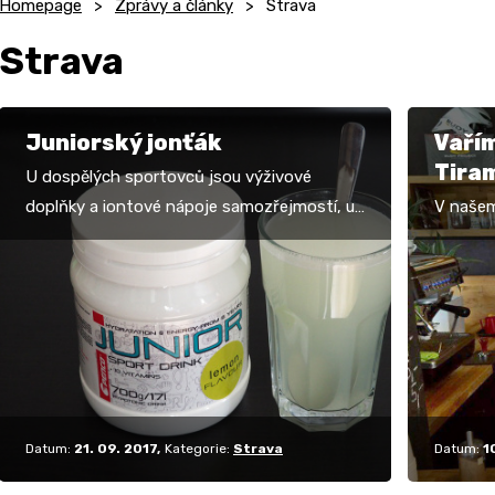
Homepage
Zprávy a články
Strava
Strava
Juniorský jonťák
Vařím
Tira
U dospělých sportovců jsou výživové
doplňky a iontové nápoje samozřejmostí, u
V našem 
mladších ročníků a dětí už pak v této oblasti
podívám
nastává určitý…
Tiramis
nejlepší
Datum:
21. 09. 2017
Kategorie:
Strava
Datum:
1