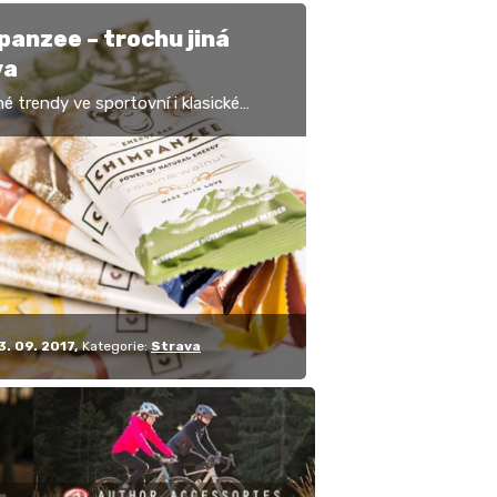
anzee – trochu jiná
va
é trendy ve sportovní i klasické
volají po BIO produktech, bezlepkové
 a hlavně po zdravých potravinových
ch.…
3. 09. 2017
Kategorie:
Strava