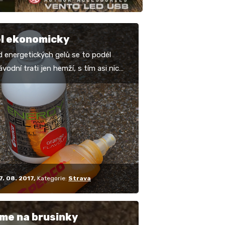
el ekonomicky
d energetických gelů se to podél
vodní trati jen hemží, s tím asi nic
áme, ale pokud myslíte ekologicky i
cky,…
7. 08. 2017
Kategorie:
Strava
me na brusinky