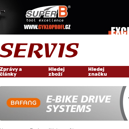
Zprávy a
Hledej
Hledej
články
zboží
značku