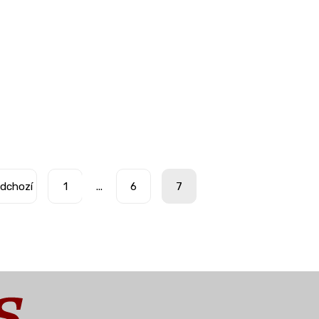
dchozí
1
...
6
7