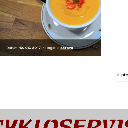
tak…
Datum:
12. 03. 2017
Kategorie:
Strava
pře