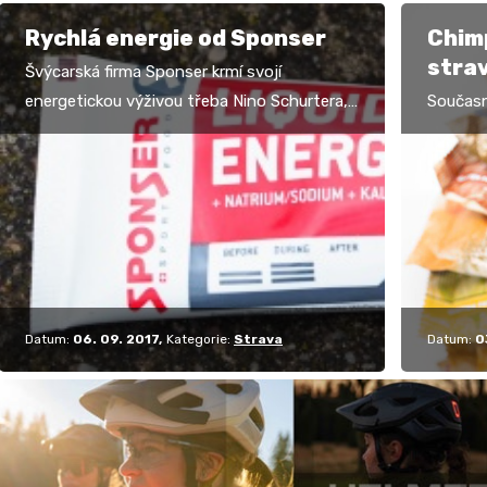
Rychlá energie od Sponser
Chimp
stra
Švýcarská firma Sponser krmí svojí
energetickou výživou třeba Nino Schurtera,
Současn
takže po jejich produktech to prostě musí
výživě 
jet, i kdyby jeden…
stravě,
doplňcí
Datum:
06. 09. 2017
Kategorie:
Strava
Datum:
0