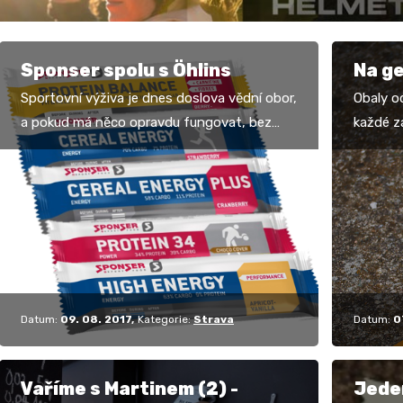
Sponser spolu s Öhlins
Na g
Sportovní výživa je dnes doslova vědní obor,
Obaly o
a pokud má něco opravdu fungovat, bez
každé zá
lékařských, chemických a fyzikálních
nenaděl
znalostí se vývoj…
ekonomi
Datum:
09. 08. 2017
Kategorie:
Strava
Datum:
0
Vaříme s Martinem (2) -
Jede