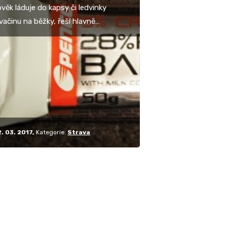
věk láduje do kapsy či ledvinky
vačinu na běžky, řeší hlavně
elnost produktů v mrazivém počasí.
cokoliv…
2. 03. 2017
Kategorie:
Strava