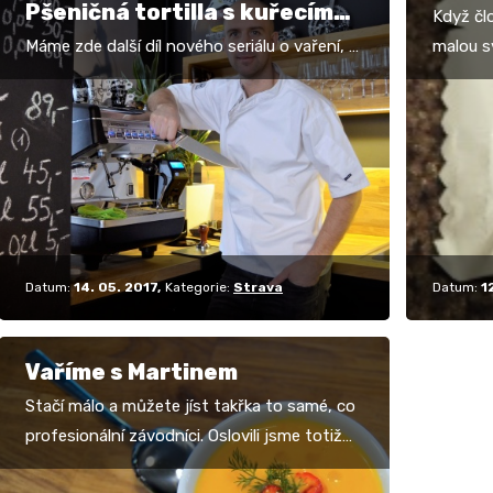
Pšeničná tortilla s kuřecím
Když člo
masem a rýží basmati
Máme zde další díl nového seriálu o vaření, v
malou s
němž nás provází šéfkuchař Martin Jarouš.
stravit
Stačí málo a můžete jíst takřka to samé,
Kousat 
co…
Datum:
14. 05. 2017
Kategorie:
Strava
Datum:
1
Vaříme s Martinem
Stačí málo a můžete jíst takřka to samé, co
profesionální závodníci. Oslovili jsme totiž
šéfkuchaře naší bikové reprezentace, jenž