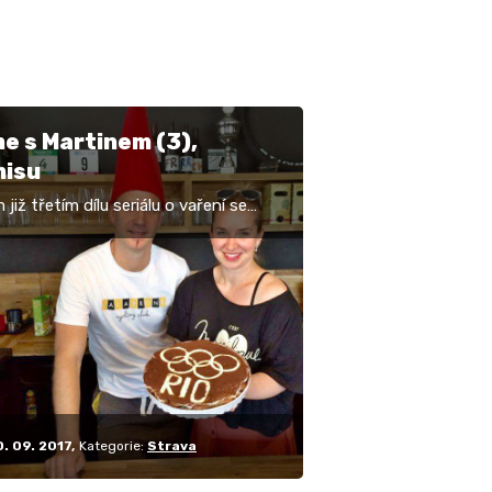
e s Martinem (3),
misu
již třetím dílu seriálu o vaření se
e na luxusní dezert, konkrétně na
u, na němž si s oblibou pochutnávají
…
0. 09. 2017
Kategorie:
Strava