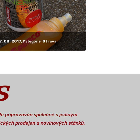
7. 08. 2017
Kategorie:
Strava
 Je připravován společně s jediným
stických prodejen a novinových stánků.