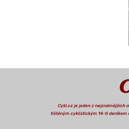
Cykl.cz je jeden z nejznámějších 
tištěným cyklistickým 14-ti deníkem o