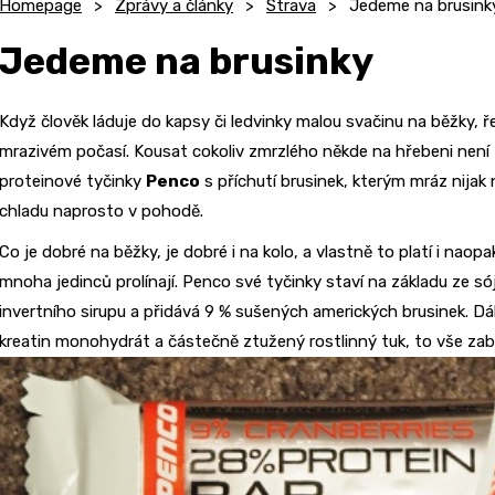
Homepage
Zprávy a články
Strava
Jedeme na brusink
Jedeme na brusinky
Když člověk láduje do kapsy či ledvinky malou svačinu na běžky, ř
mrazivém počasí. Kousat cokoliv zmrzlého někde na hřebeni není
proteinové tyčinky
Penco
s příchutí brusinek, kterým mráz nijak ne
chladu naprosto v pohodě.
Co je dobré na běžky, je dobré i na kolo, a vlastně to platí i naopa
mnoha jedinců prolínají. Penco své tyčinky staví na základu ze só
invertního sirupu a přidává 9 % sušených amerických brusinek. D
kreatin monohydrát a částečně ztužený rostlinný tuk, to vše zaba