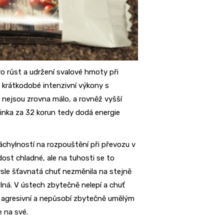
ro růst a udržení svalové hmoty při
bo krátkodobé intenzivní výkony s
nejsou zrovna málo, a rovněž vyšší
činka za 32 korun tedy dodá energie
áchylností na rozpouštění při převozu v
dost chladné, ale na tuhosti se to
ysle šťavnatá chuť nezměnila na stejně
lná. V ústech zbytečně nelepí a chuť
ijak agresivní a nepůsobí zbytečně umělým
 na své.