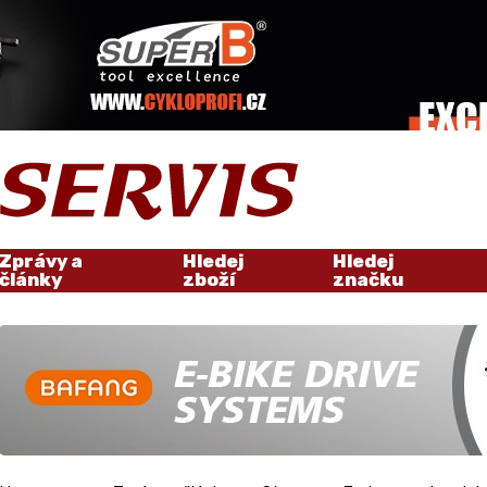
Zprávy a
Hledej
Hledej
články
zboží
značku