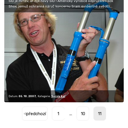
SID je mrtev, ať žije nový SID ! Americký výrobce odpružení Rock
Shox, jemuž ochranná náruč koncernu Sram evidentně svědčí,
představil…
Datum:
05. 10. 2007
Kategorie:
Servis kol
předchozí
1
...
10
11