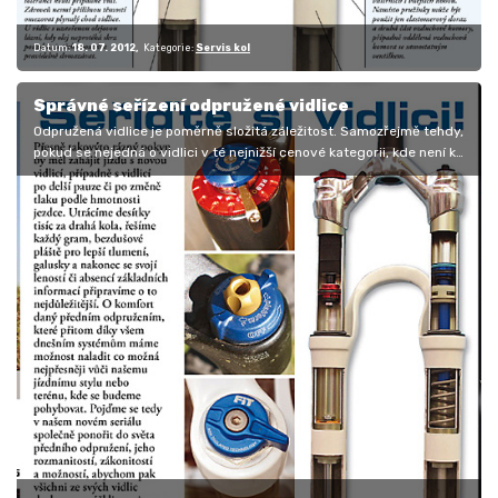
Datum:
18. 07. 2012
Kategorie:
Servis kol
Správné seřízení odpružené vidlice
Odpružená vidlice je poměrně složitá záležitost. Samozřejmě tehdy,
pokud se nejedná o vidlici v té nejnižší cenové kategorii, kde není k…