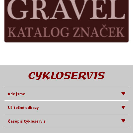
Kde jsme
Užitečné odkazy
Časopis Cykloservis