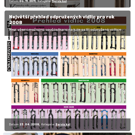
Datum:
06. 11. 2011
Kategorie:
Servis kol
Největší přehled odpružených vidlic pro rok
2008
Mezi všemi možnými součástkami na kole patří odpružená vidlice
rozhodně mezi ty, které zákazníka při koupi nového kola nejvíce
zajímá.…
Datum:
23. 04. 2008
Kategorie:
Servis kol