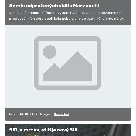
Servis odpružených vidlic Marzocchi
V našich článcích tištěného vydání Cykloservisu o posezónních či
předsezónních servisech kola nebo vidlic se vždy věnujeme nějaké
základní…
Datum:
13. 10. 2007
Kategorie:
Servis kol
SID je mrtev, ať žije nový SID