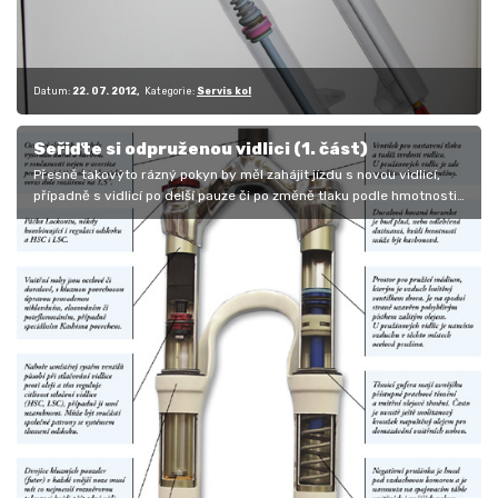
Datum:
22. 07. 2012
Kategorie:
Servis kol
Seřiďte si odpruženou vidlici (1. část)
Přesně takovýto rázný pokyn by měl zahájit jízdu s novou vidlicí,
případně s vidlicí po delší pauze či po změně tlaku podle hmotnosti…