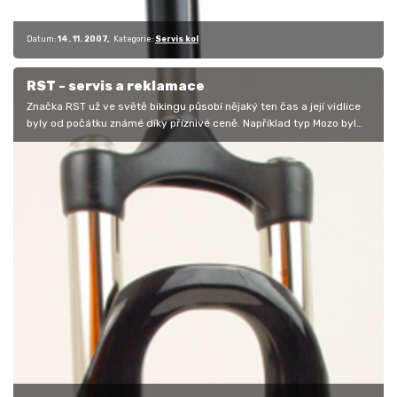
Datum:
14. 11. 2007
Kategorie:
Servis kol
RST - servis a reklamace
Značka RST už ve světě bikingu působí nějaký ten čas a její vidlice
byly od počátku známé díky příznivé ceně. Například typ Mozo byl
v době…