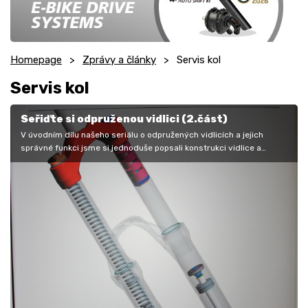
Homepage
Zprávy a články
Servis kol
Servis kol
Seřiďte si odpruženou vidlici (2.část)
V úvodním dílu našeho seriálu o odpružených vidlicích a jejich
správné funkci jsme si jednoduše popsali konstrukci vidlice a
jednotlivé…