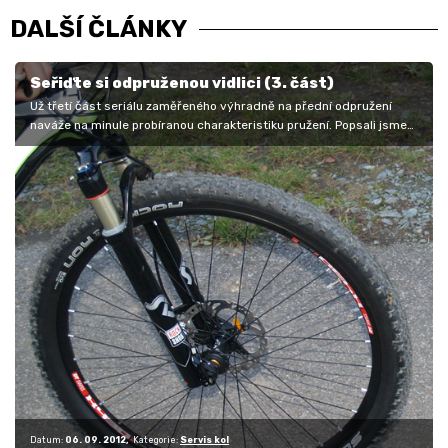
DALŠÍ ČLÁNKY
Seřiďte si odpruženou vidlici (3. část)
Už třetí část seriálu zaměřeného výhradně na přední odpružení
naváže na minule probíranou charakteristiku pružení. Popsali jsme
si detailně…
Datum:
06. 09. 2012
Kategorie:
Servis kol