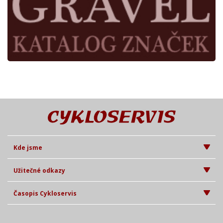
Kde jsme
Užitečné odkazy
Časopis Cykloservis