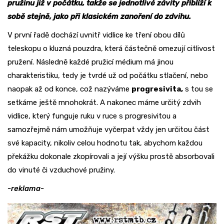
pružinu již v počátku, takže se jednotlivé závity přiblíží k
sobě stejně, jako při klasickém zanoření do zdvihu.
V první řadě dochází uvnitř vidlice ke tření obou dílů
teleskopu o kluzná pouzdra, která částečně omezují citlivost
pružení. Následně každé pružicí médium má jinou
charakteristiku, tedy je tvrdé už od počátku stlačení, nebo
naopak až od konce, což nazýváme
progresivita,
s tou se
setkáme ještě mnohokrát. A nakonec máme určitý zdvih
vidlice, který funguje ruku v ruce s progresivitou a
samozřejmě nám umožňuje vyčerpat vždy jen určitou část
své kapacity, nikoliv celou hodnotu tak, abychom každou
překážku dokonale zkopírovali a její výšku prostě absorbovali
do vinuté či vzduchové pružiny.
-reklama-