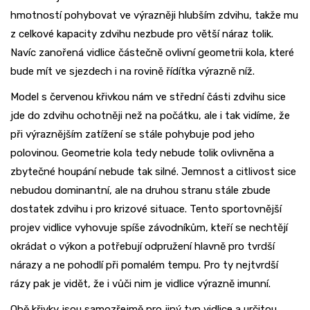
hmotností pohybovat ve výrazněji hlubším zdvihu, takže mu
z celkové kapacity zdvihu nezbude pro větší náraz tolik.
Navíc zanořená vidlice částečně ovlivní geometrii kola, které
bude mít ve sjezdech i na rovině řídítka výrazně níž.
Model s červenou křivkou nám ve střední části zdvihu sice
jde do zdvihu ochotněji než na počátku, ale i tak vidíme, že
při výraznějším zatížení se stále pohybuje pod jeho
polovinou. Geometrie kola tedy nebude tolik ovlivněna a
zbytečné houpání nebude tak silné. Jemnost a citlivost sice
nebudou dominantní, ale na druhou stranu stále zbude
dostatek zdvihu i pro krizové situace. Tento sportovnější
projev vidlice vyhovuje spíše závodníkům, kteří se nechtějí
okrádat o výkon a potřebují odpružení hlavně pro tvrdší
nárazy a ne pohodlí při pomalém tempu. Pro ty nejtvrdší
rázy pak je vidět, že i vůči nim je vidlice výrazně imunní.
Obě křivky jsou samozřejmě pro jiný typ vidlice a určitou