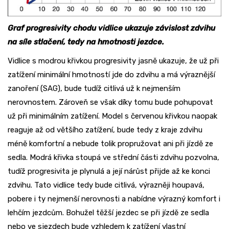
Graf progresivity chodu vidlice ukazuje závislost zdvihu
na síle stlačení, tedy na hmotnosti jezdce.
Vidlice s modrou křivkou progresivity jasně ukazuje, že už při
zatížení minimální hmotností jde do zdvihu a má výraznější
zanoření (SAG), bude tudíž citlivá už k nejmenším
nerovnostem. Zároveň se však díky tomu bude pohupovat
už při minimálním zatížení. Model s červenou křivkou naopak
reaguje až od většího zatížení, bude tedy z kraje zdvihu
méně komfortní a nebude tolik propružovat ani při jízdě ze
sedla. Modrá křivka stoupá ve střední části zdvihu pozvolna,
tudíž progresivita je plynulá a její nárůst přijde až ke konci
zdvihu. Tato vidlice tedy bude citlivá, výrazněji houpavá,
pobere i ty nejmenší nerovnosti a nabídne výrazný komfort i
lehčím jezdcům. Bohužel těžší jezdec se při jízdě ze sedla
nebo ve sjezdech bude vzhledem k zatížení vlastní