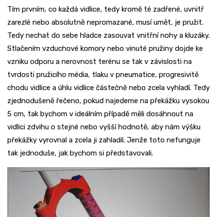
Tím prvním, co každá vidlice, tedy kromě té zadřené, uvnitř
zarezlé nebo absolutně nepromazané, musí umět, je pružit.
Tedy nechat do sebe hladce zasouvat vnitřní nohy a kluzáky.
Stlačením vzduchové komory nebo vinuté pružiny dojde ke
vzniku odporu a nerovnost terénu se tak v závislosti na
tvrdosti pružicího média, tlaku v pneumatice, progresivitě
chodu vidlice a úhlu vidlice částečně nebo zcela vyhladí. Tedy
zjednodušeně řečeno, pokud najedeme na překážku vysokou
5 cm, tak bychom v ideálním případě měli dosáhnout na
vidlici zdvihu o stejné nebo vyšší hodnotě, aby nám výšku
překážky vyrovnal a zcela ji zahladil. Jenže toto nefunguje
tak jednoduše, jak bychom si představovali.