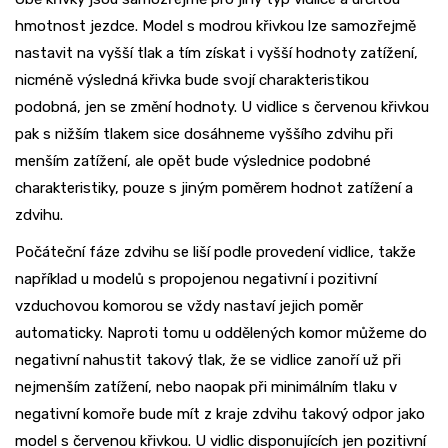
hmotnost jezdce. Model s modrou křivkou lze samozřejmě
nastavit na vyšší tlak a tím získat i vyšší hodnoty zatížení,
nicméně výsledná křivka bude svojí charakteristikou
podobná, jen se změní hodnoty. U vidlice s červenou křivkou
pak s nižším tlakem sice dosáhneme vyššího zdvihu při
menším zatížení, ale opět bude výslednice podobné
charakteristiky, pouze s jiným poměrem hodnot zatížení a
zdvihu.
Počáteční fáze zdvihu se liší podle provedení vidlice, takže
například u modelů s propojenou negativní i pozitivní
vzduchovou komorou se vždy nastaví jejich poměr
automaticky. Naproti tomu u oddělených komor můžeme do
negativní nahustit takový tlak, že se vidlice zanoří už při
nejmenším zatížení, nebo naopak při minimálním tlaku v
negativní komoře bude mít z kraje zdvihu takový odpor jako
model s červenou křivkou. U vidlic disponujících jen pozitivní