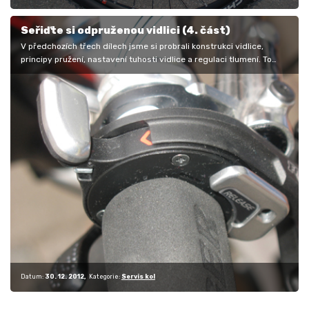
Seřiďte si odpruženou vidlici (4. část)
V předchozích třech dílech jsme si probrali konstrukci vidlice,
principy pružení, nastavení tuhosti vidlice a regulaci tlumení. To
jsou…
Datum:
30. 12. 2012
Kategorie:
Servis kol