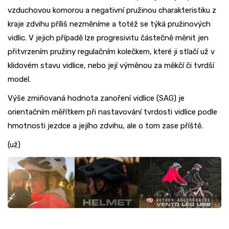
vzduchovou komorou a negativní pružinou charakteristiku z
kraje zdvihu příliš nezměníme a totéž se týká pružinových
vidlic. V jejich případě lze progresivitu částečně měnit jen
přitvrzením pružiny regulačním kolečkem, které ji stlačí už v
klidovém stavu vidlice, nebo její výměnou za měkčí či tvrdší
model.
Výše zmiňovaná hodnota zanoření vidlice (SAG) je
orientačním měřítkem při nastavování tvrdosti vidlice podle
hmotnosti jezdce a jejího zdvihu, ale o tom zase příště.
(už)