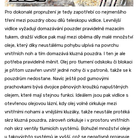
Pro dokonalé propružení je tedy zapotřebí co nejmenšího
tření mezi pouzdry obou dílů teleskopu vidlice. Levnější
vidlice vyžadují domazávání pouzder pravidelně mazacím
tukem, dražší vidlice pak mají mezi oběma díly malé množství
oleje, který díky neustálému pohybu ulpívá na povrchu
vnitřních noh a tím domazává kluzná pouzdra. I ten je ale
potřeba pravidelně měnit. Olej pro tlumení odskoku či blokaci
je přitom uzavřen uvnitř jedné nohy či v patroně, takže se k
pouzdrům nedostane. Navíc ještě pod gumovými
prachovkami bývá dvojice pěnových kroužků napuštěných
olejem, které mají stejnou funkci. Ideálem jsou pak vidlice s
otevřenou olejovou lázní, kdy olej volně cirkuluje mezi
vnitřními nohami a vnějšími kluzáky, takže neustále protéká
skrz kluzná pouzdra, zároveň cirkuluje i v prostoru vnitřních
noh skrz ventily tlumicích systémů. Bohužel množství oleje
u takovýchto systémů je vyšší, což se negativně projevuje