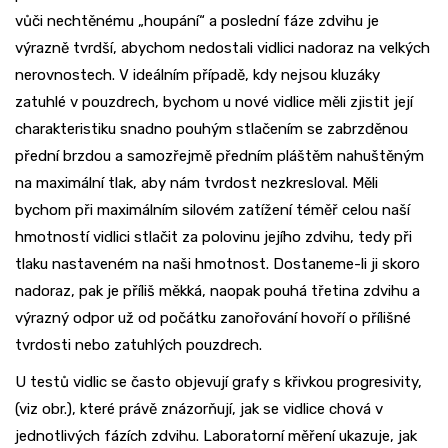
vůči nechtěnému „houpání“ a poslední fáze zdvihu je
výrazně tvrdší, abychom nedostali vidlici nadoraz na velkých
nerovnostech. V ideálním případě, kdy nejsou kluzáky
zatuhlé v pouzdrech, bychom u nové vidlice měli zjistit její
charakteristiku snadno pouhým stlačením se zabrzděnou
přední brzdou a samozřejmě předním pláštěm nahuštěným
na maximální tlak, aby nám tvrdost nezkresloval. Měli
bychom při maximálním silovém zatížení téměř celou naší
hmotností vidlici stlačit za polovinu jejího zdvihu, tedy při
tlaku nastaveném na naši hmotnost. Dostaneme-li ji skoro
nadoraz, pak je příliš měkká, naopak pouhá třetina zdvihu a
výrazný odpor už od počátku zanořování hovoří o přílišné
tvrdosti nebo zatuhlých pouzdrech.
U testů vidlic se často objevují grafy s křivkou progresivity,
(viz obr.), které právě znázorňují, jak se vidlice chová v
jednotlivých fázích zdvihu. Laboratorní měření ukazuje, jak