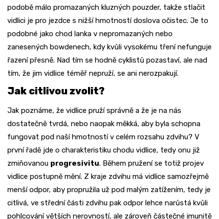
podobě málo promazaných kluzných pouzder, takže stlačit
vidlici je pro jezdce s nižší hmotností doslova očistec. Je to
podobné jako chod lanka v nepromazaných nebo
zanesených bowdenech, kdy kvůli vysokému tření nefunguje
řazení přesně. Nad tím se hodně cyklistů pozastaví, ale nad
tím, že jim vidlice téměř nepruží, se ani nerozpakují.
Jak citlivou zvolit?
Jak poznáme, že vidlice pruží správně a že je na nás
dostatečně tvrdá, nebo naopak měkká, aby byla schopna
fungovat pod naší hmotností v celém rozsahu zdvihu? V
první řadě jde o charakteristiku chodu vidlice, tedy onu již
zmiňovanou
progresivitu
. Během pružení se totiž projev
vidlice postupně mění. Z kraje zdvihu má vidlice samozřejmě
menší odpor, aby propružila už pod malým zatížením, tedy je
citlivá, ve střední části zdvihu pak odpor lehce narůstá kvůli
pohlcování větších nerovností, ale zároveň částečné imunitě