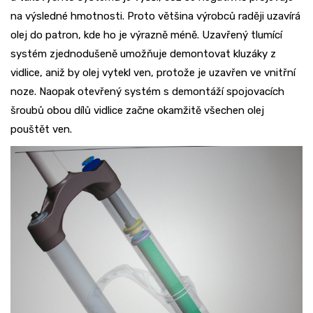
na výsledné hmotnosti. Proto většina výrobců raději uzavírá
olej do patron, kde ho je výrazně méně. Uzavřený tlumící
systém zjednodušeně umožňuje demontovat kluzáky z
vidlice, aniž by olej vytekl ven, protože je uzavřen ve vnitřní
noze. Naopak otevřený systém s demontáží spojovacích
šroubů obou dílů vidlice začne okamžitě všechen olej
pouštět ven.