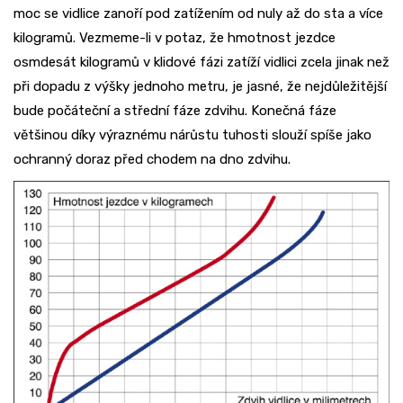
moc se vidlice zanoří pod zatížením od nuly až do sta a více
kilogramů. Vezmeme-li v potaz, že hmotnost jezdce
osmdesát kilogramů v klidové fázi zatíží vidlici zcela jinak než
při dopadu z výšky jednoho metru, je jasné, že nejdůležitější
bude počáteční a střední fáze zdvihu. Konečná fáze
většinou díky výraznému nárůstu tuhosti slouží spíše jako
ochranný doraz před chodem na dno zdvihu.