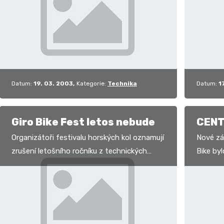
Předpokládejme tedy, že každý, kdo si
již nyní
podle…
Datum:
19. 03. 2003
Kategorie:
Technika
Datum:
1
Giro Bike Fest letos nebude
CENT
Organizátoři festivalu horských kol oznamují
Nové zá
zrušení letošního ročníku z technických
Bike by
důvodů. Omlouváme se a věříme, že nám
prodejn
zachováte přízeň…
vybaven