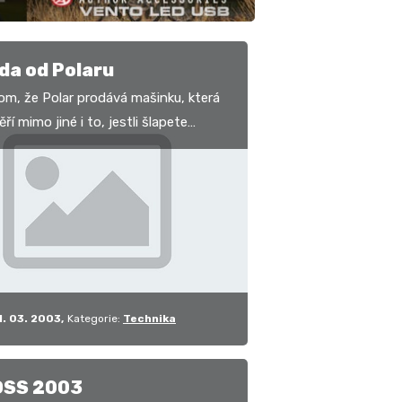
da od Polaru
tom, že Polar prodává mašinku, která
í mimo jiné i to, jestli šlapete
ohama stejnou silou? Nevíte?
i zajistěte…
1. 03. 2003
Kategorie:
Technika
SS 2003