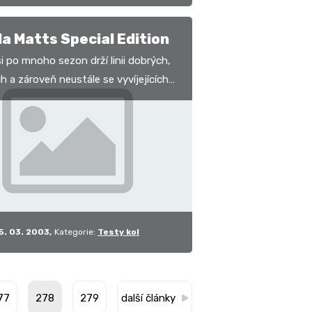
a Matts Special Edition
i po mnoho sezon drží linii dobrých,
h a zároveň neustále se vyvíjejících
ch kol. Hlavní devizou je velmi
á…
5. 03. 2003
Kategorie:
Testy kol
77
278
279
další články