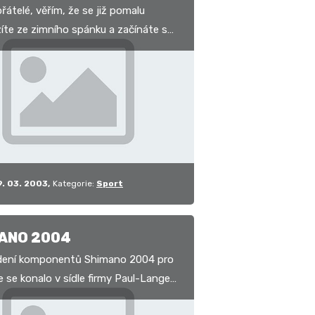
řátelé, věřím, že se již pomalu
íte ze zimního spánku a začínáte se
připravovat na blížící se sezonu. Loni
zí…
9. 03. 2003
Kategorie:
Sport
ANO 2004
dení komponentů Shimano 2004 pro
e se konalo v sídle firmy Paul-Lange
 v Karviné. Z informací, které smíme