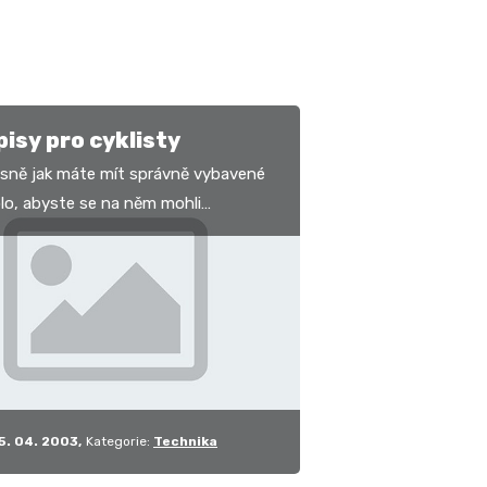
isy pro cyklisty
esně jak máte mít správně vybavené
olo, abyste se na něm mohli
at po veřejné komunikaci? Nevíte?
Následující…
5. 04. 2003
Kategorie:
Technika