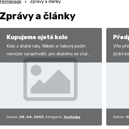
Homepage
Zprávy a články
Zprávy a články
Kupujeme ojeté kolo
Předp
Kolo z druhé ruky. Někdo si takový počin
Víte př
nemůže vynachválit, pro druhého se stal
jízdní k
doslova noční můrou. Co nás vede k
pohybov
takovému nákupu? Hlavně…
Nevadí. 
Datum:
08. 04. 2003
Kategorie:
Technika
Datum:
0