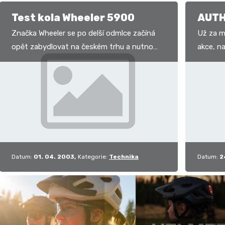
Test kola Wheeler 5900
AUTH
Značka Wheeler se po delší odmlce začíná
Už za měsíc, 2
opět zabydlovat na českém trhu a nutno
akce, n
říci, že s velkým úspěchem. Vždyť celkovou
Uprostř
šíří sortimentu…
nádher
Datum:
01. 04. 2003
Kategorie:
Technika
Datum:
2