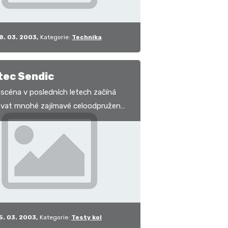
8. 03. 2003
Kategorie:
Technika
tec Sendic
scéna v posledních letech začíná
vat mnohé zajímavé celoodpružené
které si už neříkají o pozornost jen
…
5. 03. 2003
Kategorie:
Testy kol