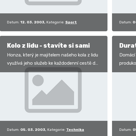
Datum:
12. 03. 2003
Kategorie:
Sport
Datum:
0
Kolo z lidu - stavíte si sami
Dura
Honza, který je majitelem našeho kola z lidu
Domácí 
využívá jeho služeb ke každodenní cestě do
produko
práce. Nemá to nejblíže a tak bylo jasné, že
stroje, 
si…
tím, že
Datum:
05. 03. 2003
Kategorie:
Technika
Datum:
0