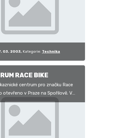
…
7. 03. 2003
Kategorie:
Technika
RUM RACE BIKE
kaznické centrum pro značku Race
lo otevřeno v Praze na Spořilově. V
ě nabízí rámy RB, setové sady RB
é tlumiči…