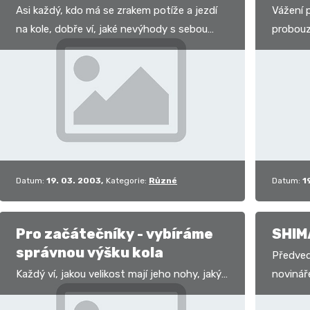
Asi každý, kdo má se zrakem potíže a jezdí
Vážení p
na kole, dobře ví, jaké nevýhody s sebou
probouz
přináší používání dioptrických brýlí.
aktivně 
Pomineme-li…
se mno
Datum:
19. 03. 2003
Kategorie:
Různé
Datum:
1
Pro začátečníky - vybíráme
SHIM
správnou výšku kola
Předve
Každý ví, jakou velikost mají jeho nohy, jaký
novinář
obvod hlava, či jaká je velikost jeho kalhot.
Ostrava