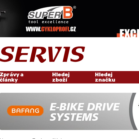
Zprávy a
Hledej
Hledej
články
zboží
značku