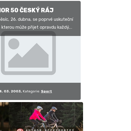
OR 50 ČESKÝ RÁJ
6. dubna, se poprvé uskuteční
a kterou může přijet opravdu každý.
ed Českého ráje, v opravdu
ném…
4. 03. 2003
Kategorie:
Sport