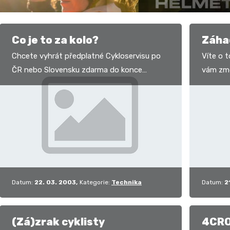
Co je to za kolo?
Záha
Chcete vyhrát předplatné Cykloservisu po
Víte o 
ČR nebo Slovensku zdarma do konce
vám změř
letošního roku? Potom vám stačí maličkost.
oběma n
Napište značku a…
Potom s
Datum:
22. 03. 2003
Kategorie:
Technika
Datum:
2
(Zá)zrak cyklisty
4CRO