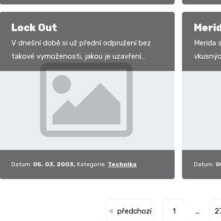
Lock Out
Merid
V dnešní době si už přední odpružení bez
Merida s
takové vymoženosti, jakou je uzavření
vkusnýc
nedokážeme představit. Revoluční období,
rámů svý
kdy se vidlice s…
přízniv
Datum:
05. 03. 2003
Kategorie:
Technika
Datum:
0
předchozí
1
...
2