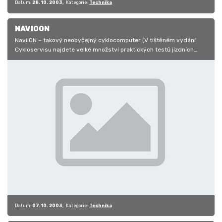
Datum:
28. 10. 2003
Kategorie:
Technika
NAVIOON
NaviiON – takový neobyčejný cyklocomputer (V tištěném vydání
Cykloservisu najdete velké množství praktických testů jízdních
kola,…
Datum:
07. 10. 2003
Kategorie:
Technika