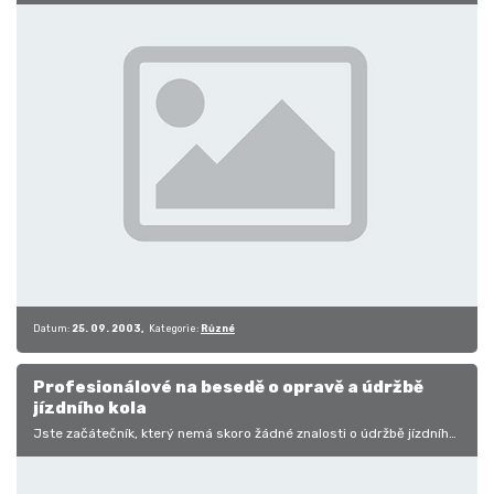
špičkovými…
Datum:
25. 09. 2003
Kategorie:
Různé
Profesionálové na besedě o opravě a údržbě
jízdního kola
Jste začátečník, který nemá skoro žádné znalosti o údržbě jízdního
kola ať silničního nebo horského? Nebo jste pokročilejší cyklista,
který…