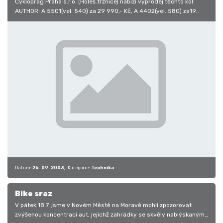
Cykloprag Praha s.r.o. (Holeš.tržnice) nabízí výprodej těchto kol
AUTHOR: A 5501(vel. 540) za 29 990,- Kč, A 4402(vel. 580) za19
990,-…
Datum:
26. 09. 2003
Kategorie:
Technika
Bike sraz
V pátek 18.7. jsme v Novém Městě na Moravě mohli zpozorovat
zvýšenou koncentraci aut, jejichž zahrádky se skvěly nablýskanými