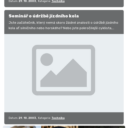
Datum:
29. 10. 2003
Kategorie:
Technika
Seminář o údržbě jízdního kola
Jste začátečník, který nemá skoro žádné znalosti o údržbě jízdního
kola ať silničního nebo horského? Nebo jste pokročilejší cyklista,
který…
Datum:
29. 10. 2003
Kategorie:
Technika