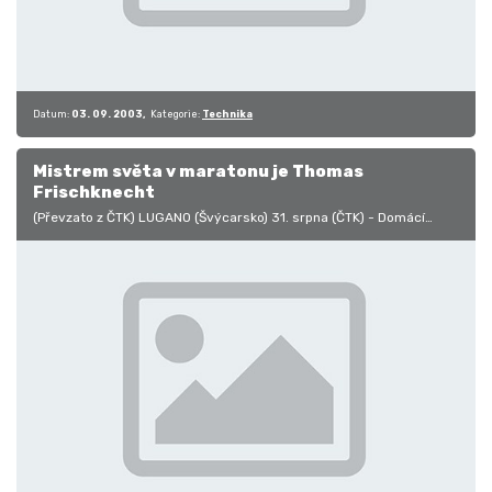
Datum:
03. 09. 2003
Kategorie:
Technika
Mistrem světa v maratonu je Thomas
Frischknecht
(Převzato z ČTK) LUGANO (Švýcarsko) 31. srpna (ČTK) - Domácí
cyklista Thomas Frischknecht se ve švýcarském Luganu stal
mistrem světa v…