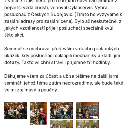
z vidlice. Další cenu pro toho, kdo navštívil seminář z
největší vzdálenosti, věnoval Cykloservis. Vyhrál
posluchač z Českých Budějovic. (Tímto ho vyzýváme k
zaslání adresy pro zaslání cena). Bylo až neskutečně, z
jakých vzdáleností přijeli posluchači speciálně kvůli
této akci.
Seminář se odehrával především v duchu praktických
ukázek, kdy posluchači obklopili mechaniky a kladli jim
dotazy. Takto všichni strávili příjemné tři hodinky.
Děkujeme všem za účast a už se těšíme na další jarní
seminář, jehož téma zatím neprozradíme, ale bude také
velmi zajímavý a poučný.