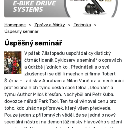
Homepage
Zprávy a články
Technika
Úspěšný seminář
Úspěšný seminář
V pátek 7.listopadu uspořádal cyklistický
čtrnáctideník Cykloservis seminář o opravách
a údržbě jízdních kol. Přednášeli a o své
zkušenosti se dělili mechanici firmy Robert
Štěrba – Ladislav Abraham a Milan Vančura a mechanici
profesionálních týmů česká spořitelna „Dlouhán“ a
týmu Author Miloš Křesťan. Nechyběl ani Petr Kuba,
dovozce nářadí Park Tool. Ten také věnoval cenu pro
toho, kdo uhádne přípravek, který všem předvede.
Pouze jeden z přítomných věděl, že se jedná o nový
speciální nástroj na demontáž misky hlavového složení