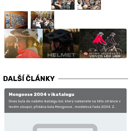
DALŠÍ ČLÁNKY
Mongoose 2004 v ikatalogu
Dnes byla do našeho ikatalgu kol, který naleznete na této stránce v
levém sloupci, přidána kola Mongoose , modelová řada 2004. Z
katalogu…