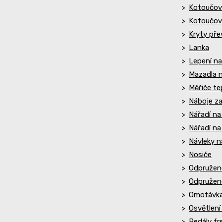
Kotoučové
Kotoučov
Kryty pře
Lanka
Lepení na
Mazadla n
Měřiče t
Náboje za
Nářadí na
Nářadí na 
Návleky n
Nosiče
Odpružen
Odpružené
Omotávka 
Osvětlení
Pedály fr