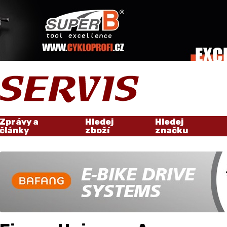
Zprávy a
Hledej
Hledej
články
zboží
značku