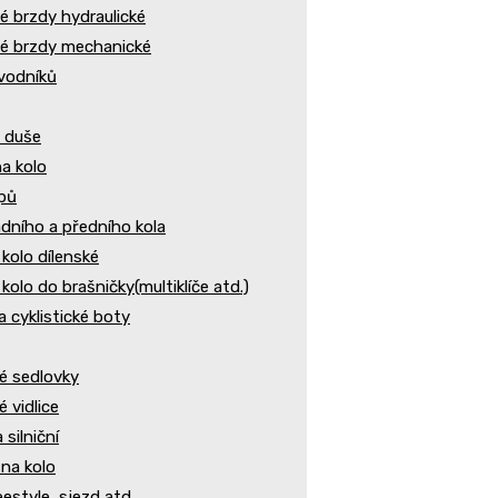
 brzdy hydraulické
é brzdy mechanické
vodníků
 duše
a kolo
epů
dního a předního kola
 kolo dílenské
kolo do brašničky(multiklíče atd.)
a cyklistické boty
é sedlovky
 vidlice
silniční
 na kolo
eestyle, sjezd atd.