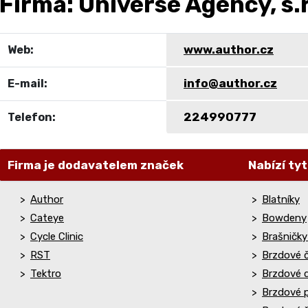
Firma: Universe Agency, s.r
www.author.cz
Web:
info@author.cz
E-mail:
224990777
Telefon:
Firma je dodavatelem značek
Nabízí tyt
Author
Blatníky
Cateye
Bowdeny
Cycle Clinic
Brašničky
RST
Brzdové č
Tektro
Brzdové d
Brzdové 