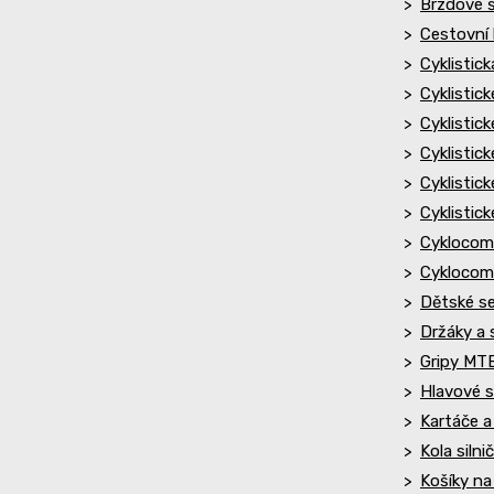
Brzdové š
Cestovní 
Cyklistick
Cyklistic
Cyklistick
Cyklistick
Cyklistic
Cyklistick
Cyklocom
Cyklocom
Dětské se
Držáky a 
Gripy MT
Hlavové s
Kartáče a
Kola silni
Košíky na 