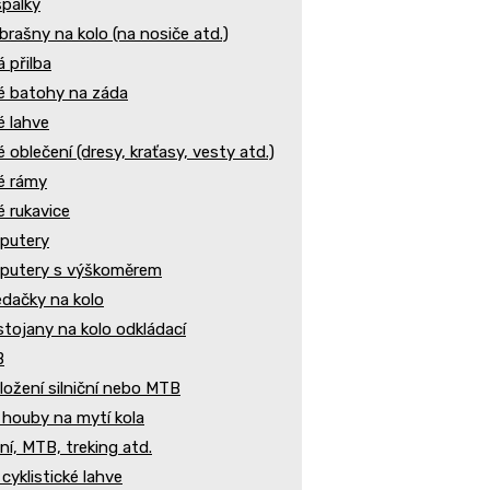
palky
brašny na kolo (na nosiče atd.)
á přilba
ké batohy na záda
é lahve
é oblečení (dresy, kraťasy, vesty atd.)
ké rámy
é rukavice
putery
putery s výškoměrem
dačky na kolo
stojany na kolo odkládací
B
ložení silniční nebo MTB
 houby na mytí kola
ční, MTB, treking atd.
cyklistické lahve