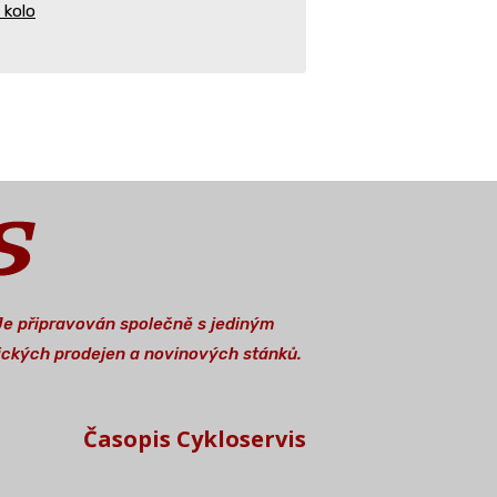
 kolo
 Je připravován společně s jediným
stických prodejen a novinových stánků.
Časopis Cykloservis