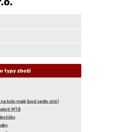
.o.
o typy zboží
 na kolo malé (pod sedlo atd.)
elisti MTB
estičky
páky