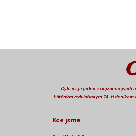
Cykl.cz je jeden z nejznámějších 
tištěným cyklistickým 14-ti deníkem o
Kde jsme