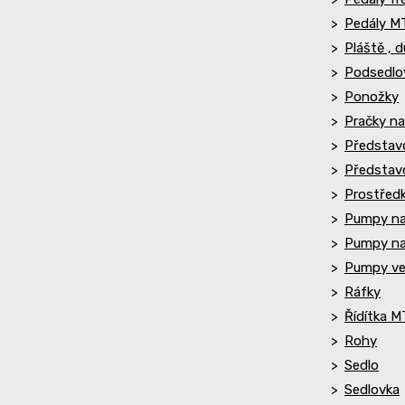
Pedály M
Pláště , 
Podsedlo
Ponožky
Pračky na
Představ
Představc
Prostředk
Pumpy na
Pumpy na
Pumpy vel
Ráfky
Řídítka 
Rohy
Sedlo
Sedlovka