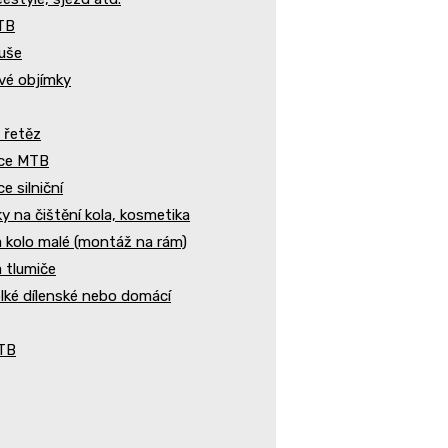
TB
duše
vé objímky
 řetěz
ce MTB
e silniční
y na čištění kola, kosmetika
 kolo malé (montáž na rám)
 tlumiče
ké dílenské nebo domácí
MTB