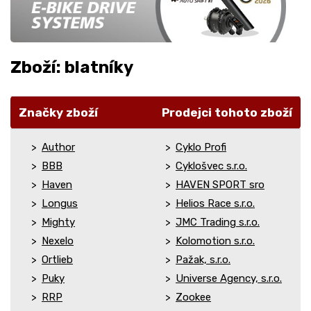
Zboží: blatníky
Značky zboží
Prodejci tohoto zboží
Author
Cyklo Profi
BBB
Cyklošvec s.r.o.
Haven
HAVEN SPORT sro
Longus
Helios Race s.r.o.
Mighty
JMC Trading s.r.o.
Nexelo
Kolomotion s.r.o.
Ortlieb
Pažak, s.r.o.
Puky
Universe Agency, s.r.o.
RRP
Zookee