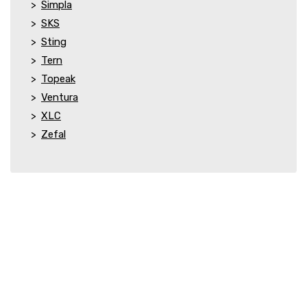
Simpla
SKS
Sting
Tern
Topeak
Ventura
XLC
Zefal