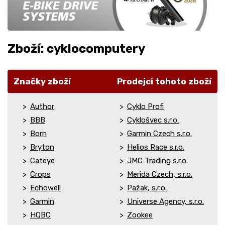
Zboží: cyklocomputery
Značky zboží
Prodejci tohoto zboží
Author
Cyklo Profi
BBB
Cyklošvec s.r.o.
Born
Garmin Czech s.r.o.
Bryton
Helios Race s.r.o.
Cateye
JMC Trading s.r.o.
Crops
Merida Czech, s.r.o.
Echowell
Pažak, s.r.o.
Garmin
Universe Agency, s.r.o.
HQBC
Zookee