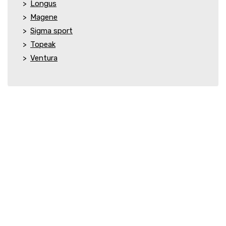
Longus
Magene
Sigma sport
Topeak
Ventura