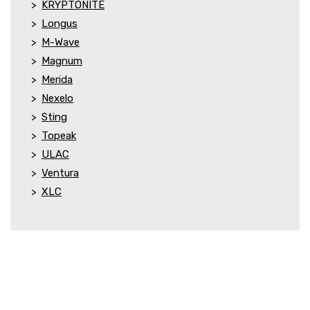
KRYPTONITE
Longus
M-Wave
Magnum
Merida
Nexelo
Sting
Topeak
ULAC
Ventura
XLC