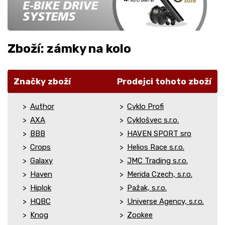
Zboží: zámky na kolo
Značky zboží
Prodejci tohoto zboží
Author
Cyklo Profi
AXA
Cyklošvec s.r.o.
BBB
HAVEN SPORT sro
Crops
Helios Race s.r.o.
Galaxy
JMC Trading s.r.o.
Haven
Merida Czech, s.r.o.
Hiplok
Pažak, s.r.o.
HQBC
Universe Agency, s.r.o.
Knog
Zookee