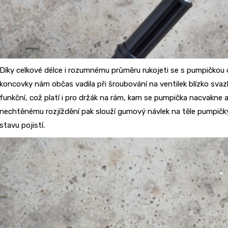
Díky celkové délce i rozumnému průměru rukojeti se s pumpičkou
koncovky nám občas vadila při šroubování na ventilek blízko sva
funkční, což platí i pro držák na rám, kam se pumpička nacvakne 
nechtěnému rozjíždění pak slouží gumový návlek na těle pumpičk
stavu pojistí.