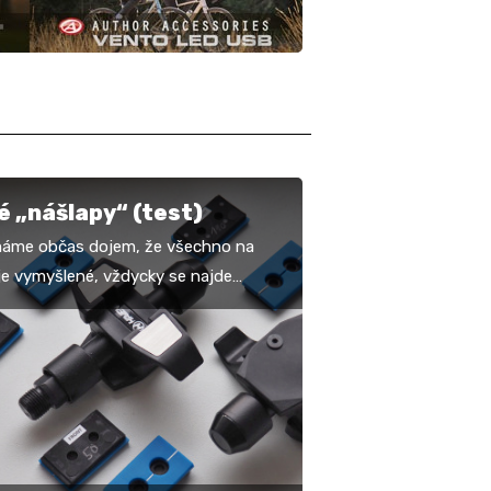
 „nášlapy“ (test)
máme občas dojem, že všechno na
 je vymyšlené, vždycky se najde
do dokáže přijít s originálním
. Přesně tohle…