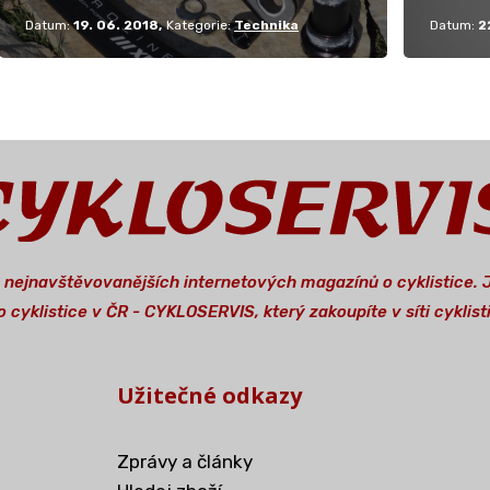
Datum:
19. 06. 2018
Kategorie:
Technika
Datum:
2
a nejnavštěvovanějších internetových magazínů o cyklistice.
 cyklistice v ČR - CYKLOSERVIS, který zakoupíte v síti cykli
Užitečné odkazy
Zprávy a články