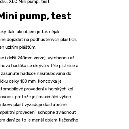
ičku, XLC Mini pump, test
Mini pump, test
ý tlak, ale objem je tak nějak
ejně dojíždět na podhuštěných pláštích.
rčen úzkým plášťům.
se i delší 240mm verze), vyrobenou až
ová hadička se ukrývá v těle pístnice a
ři zasunuté hadičce našroubovaná do
dičku délky 100 mm. Koncovka je
utomobilové provedení u horských kol
vnou, protože její maximální výkon
acítkový plášť vyžaduje dostatečně
mpaktní provedení, schopné zvládnout
em daní za to je menší objem tlačeného