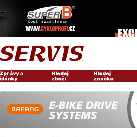
Zprávy a
Hledej
Hledej
články
zboží
značku