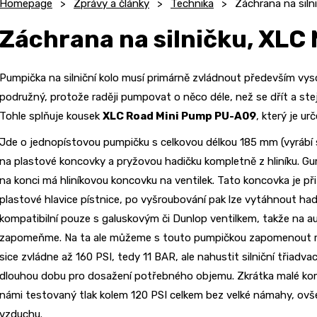
Homepage
Zprávy a články
Technika
Záchrana na siln
Záchrana na silničku, XLC 
Pumpička na silniční kolo musí primárně zvládnout především vysok
podružný, protože raději pumpovat o něco déle, než se dřít a st
Tohle splňuje kousek
XLC Road Mini Pump PU-A09
, který je u
Jde o jednopístovou pumpičku s celkovou délkou 185 mm (vyrábí 
na plastové koncovky a pryžovou hadičku kompletně z hliníku. Gum
na konci má hliníkovou koncovku na ventilek. Tato koncovka je p
plastové hlavice pístnice, po vyšroubování pak lze vytáhnout ha
kompatibilní pouze s galuskovým či Dunlop ventilkem, takže na a
zapomeňme. Na ta ale můžeme s touto pumpičkou zapomenout ro
sice zvládne až 160 PSI, tedy 11 BAR, ale nahustit silniční třiadv
dlouhou dobu pro dosažení potřebného objemu. Zkrátka malé ko
námi testovaný tlak kolem 120 PSI celkem bez velké námahy, ovš
vzduchu.