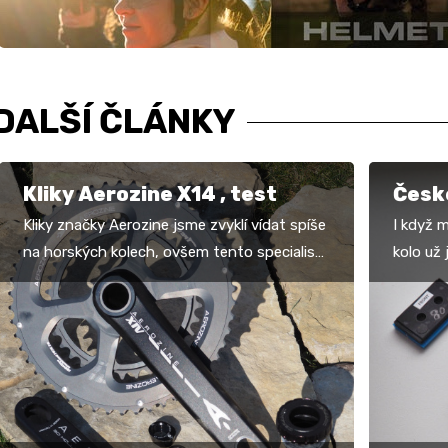
DALŠÍ ČLÁNKY
Kliky Aerozine X14 , test
České
Kliky značky Aerozine jsme zvyklí vídat spíše
I když 
na horských kolech, ovšem tento specialista
kolo už
na obráběcí technologie vyrábí i zajímavé…
někdo, k
nápadem