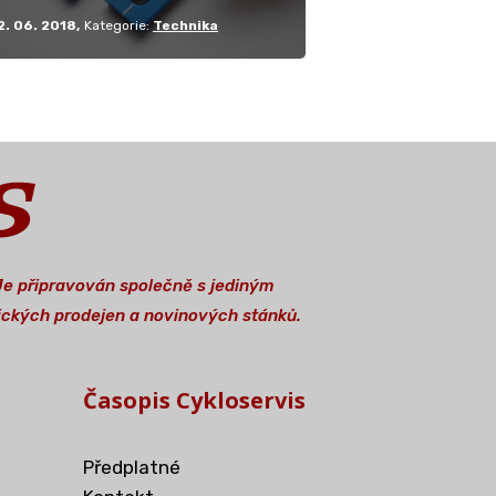
2. 06. 2018
Kategorie:
Technika
 Je připravován společně s jediným
stických prodejen a novinových stánků.
Časopis Cykloservis
Předplatné