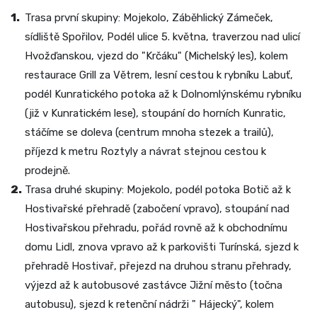
Trasa první skupiny: Mojekolo, Záběhlický Zámeček,
sídliště Spořilov, Podél ulice 5. května, traverzou nad ulicí
Hvožďanskou, vjezd do "Krčáku" (Michelský les), kolem
restaurace Grill za Větrem, lesní cestou k rybníku Labuť,
podél Kunratického potoka až k Dolnomlýnskému rybníku
(již v Kunratickém lese), stoupání do horních Kunratic,
stáčíme se doleva (centrum mnoha stezek a trailů),
příjezd k metru Roztyly a návrat stejnou cestou k
prodejně.
Trasa druhé skupiny: Mojekolo, podél potoka Botič až k
Hostivařské přehradě (zabočení vpravo), stoupání nad
Hostivařskou přehradu, pořád rovně až k obchodnímu
domu Lidl, znova vpravo až k parkovišti Turínská, sjezd k
přehradě Hostivař, přejezd na druhou stranu přehrady,
výjezd až k autobusové zastávce Jižní město (točna
autobusu), sjezd k retenční nádrži " Hájecký", kolem