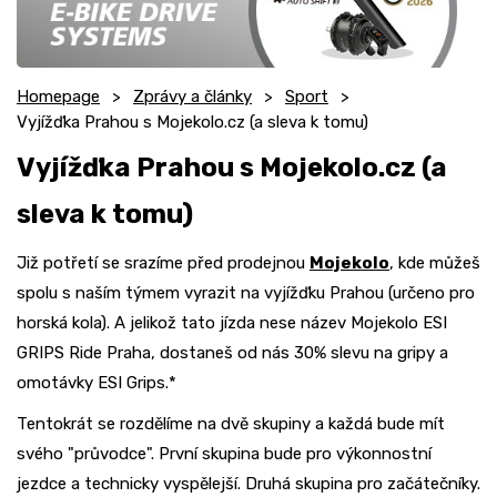
Homepage
Zprávy a články
Sport
Vyjížďka Prahou s Mojekolo.cz (a sleva k tomu)
Vyjížďka Prahou s Mojekolo.cz (a
sleva k tomu)
Již potřetí se srazíme před prodejnou
Mojekolo
, kde můžeš
spolu s naším týmem vyrazit na vyjížďku Prahou (určeno pro
horská kola). A jelikož tato jízda nese název Mojekolo ESI
GRIPS Ride Praha, dostaneš od nás 30% slevu na gripy a
omotávky ESI Grips.*
Tentokrát se rozdělíme na dvě skupiny a každá bude mít
svého "průvodce". První skupina bude pro výkonnostní
jezdce a technicky vyspělejší. Druhá skupina pro začátečníky.