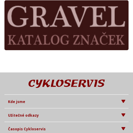
Kde jsme
Užitečné odkazy
Časopis Cykloservis