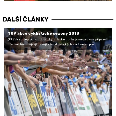
DALŠÍ ČLÁNKY
TOP akce cyklistické sezóny 2018
(PR) Ve spolupráci s odborníky z Harfasportu, jsme pro vás připravili
přehled těch nejzajímavějších cyklistických akcí, nejen pro
českého…