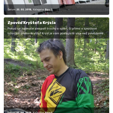
Datum:
25. 05. 2018
Kategorie:
Sport
Zpověď Kryštofa Krýzla
Pokud se zajímáte alespoň trochu o sport, či přímo o sjezdové
lyžování, jméno Kryštof Krýzl je vám zcela jistě více než povědomé.
…
Datum:
10. 08. 2018
Kategorie:
Sport