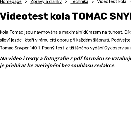
Homepage
Zprávy a články
Technika
Videotest kola 
Videotest kola TOMAC SNY
Kola Tomac jsou navrhována s maximální důrazem na tuhost. Díky
siloví jezdci, kteří v rámu cítí oporu při každém šlápnutí. Podívej
Tomac Snyper 140 1. Psaný test z tištěného vydání Cykloservisu
Na video i texty a fotografie z pdf formátu se vztahu
je přebírat ke zveřejnění bez souhlasu redakce.