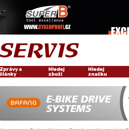
Zprávy a
Hledej
Hledej
články
zboží
značku