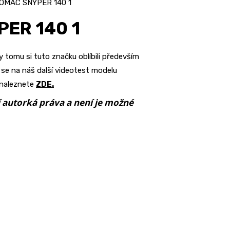
TOMAC SNYPER 140 1
PER 140 1
 tomu si tuto značku oblíbili především
te se na náš další videotest modelu
 naleznete
ZDE.
jí autorká práva a není je možné