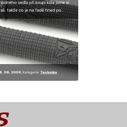
hodného sedla při koupi kola jsme si
ali, takže co je na řadě hned po
ústrojí? Správně tušíte, že rukojeti,
8. 08. 2009
Kategorie:
Technika