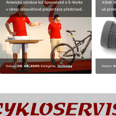
Americký výrobce kol Specialized a S-Works
Výběr v
v rámci celosvětové prezentace představil
už probr
své novinky pro rok 2010. Mezi ty
sedacím 
nejzásadnější patří…
nebo…
Datum:
08. 08. 2009
Kategorie:
Technika
Datum:
0