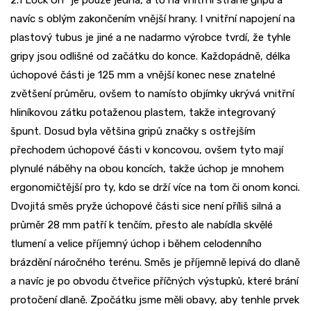
2.1 Lock On“ je pouze jedna, a to na vnitřní straně gripu a
navíc s oblým zakončením vnější hrany. I vnitřní napojení na
plastový tubus je jiné a ne nadarmo výrobce tvrdí, že tyhle
gripy jsou odlišné od začátku do konce. Každopádně, délka
úchopové části je 125 mm a vnější konec nese znatelné
zvětšení průměru, ovšem to namísto objímky ukrývá vnitřní
hliníkovou zátku potaženou plastem, takže integrovaný
špunt. Dosud byla většina gripů značky s ostřejším
přechodem úchopové části v koncovou, ovšem tyto mají
plynulé náběhy na obou koncích, takže úchop je mnohem
ergonomičtější pro ty, kdo se drží více na tom či onom konci.
Dvojitá směs pryže úchopové části sice není příliš silná a
průměr 28 mm patří k tenčím, přesto ale nabídla skvělé
tlumení a velice příjemný úchop i během celodenního
brázdění náročného terénu. Směs je příjemně lepivá do dlaně
a navíc je po obvodu čtveřice příčných výstupků, které brání
protočení dlaně. Zpočátku jsme měli obavy, aby tenhle prvek