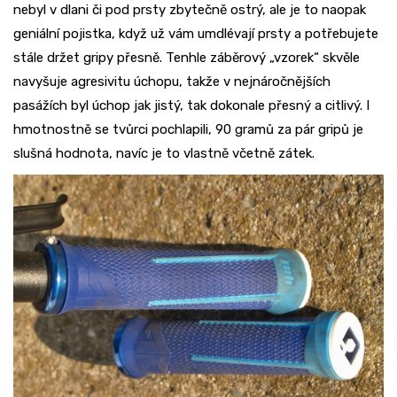
nebyl v dlani či pod prsty zbytečně ostrý, ale je to naopak
geniální pojistka, když už vám umdlévají prsty a potřebujete
stále držet gripy přesně. Tenhle záběrový „vzorek“ skvěle
navyšuje agresivitu úchopu, takže v nejnáročnějších
pasážích byl úchop jak jistý, tak dokonale přesný a citlivý. I
hmotnostně se tvůrci pochlapili, 90 gramů za pár gripů je
slušná hodnota, navíc je to vlastně včetně zátek.