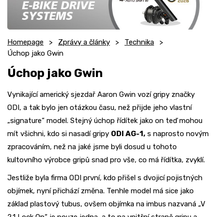
Homepage
Zprávy a články
Technika
Úchop jako Gwin
Úchop jako Gwin
Vynikající americký sjezdař Aaron Gwin vozí gripy značky
ODI, a tak bylo jen otázkou času, než přijde jeho vlastní
„signature“ model. Stejný úchop řídítek jako on teď mohou
mít všichni, kdo si nasadí gripy
ODI AG-1,
s naprosto novým
zpracováním, než na jaké jsme byli dosud u tohoto
kultovního výrobce gripů snad pro vše, co má řídítka, zvyklí.
Jestliže byla firma ODI první, kdo přišel s dvojicí pojistných
objímek, nyní přichází změna. Tenhle model má sice jako
základ plastový tubus, ovšem objímka na imbus nazvaná „V