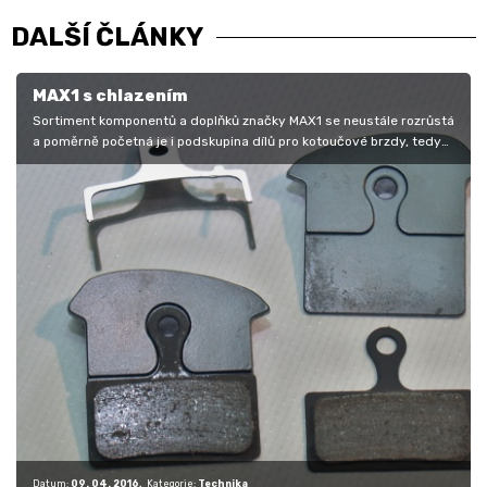
DALŠÍ ČLÁNKY
MAX1 s chlazením
Sortiment komponentů a doplňků značky MAX1 se neustále rozrůstá
a poměrně početná je i podskupina dílů pro kotoučové brzdy, tedy
adaptérů,…
Datum:
09. 04. 2016
Kategorie:
Technika