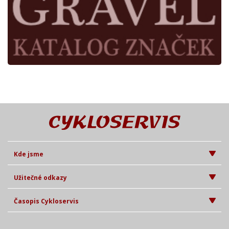
Kde jsme
Užitečné odkazy
Časopis Cykloservis