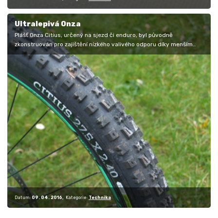
Ultralepivá Onza
Plášť Onza Citius, určený na sjezd či enduro, byl původně
zkonstruován pro zajištění nízkého valivého odporu díky menším
rozestupům…
Datum:
09. 04. 2016
Kategorie:
Technika