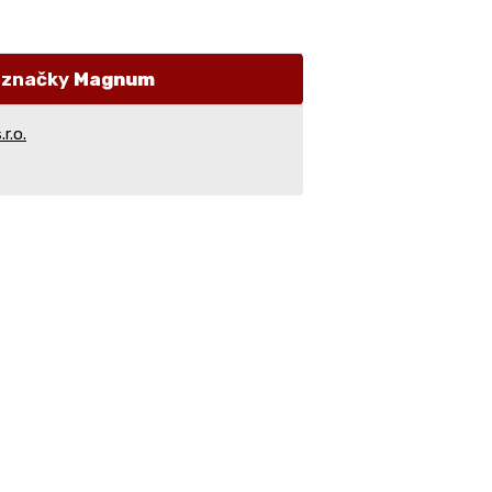
i značky
Magnum
r.o.