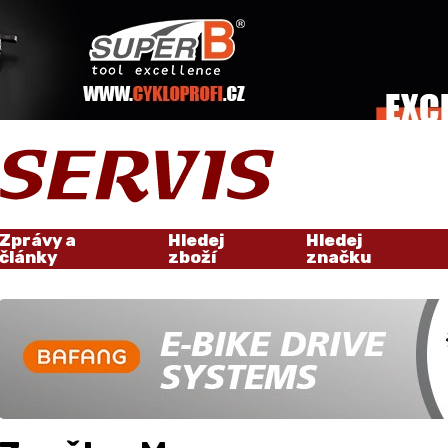
Zprávy a
Hledej
Hledej
články
zboží
značku