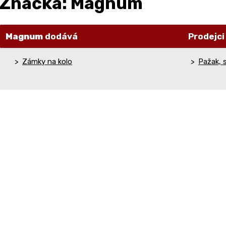
Značka: Magnum
Magnum
dodává
Prodejc
Zámky na kolo
Pažak, s.