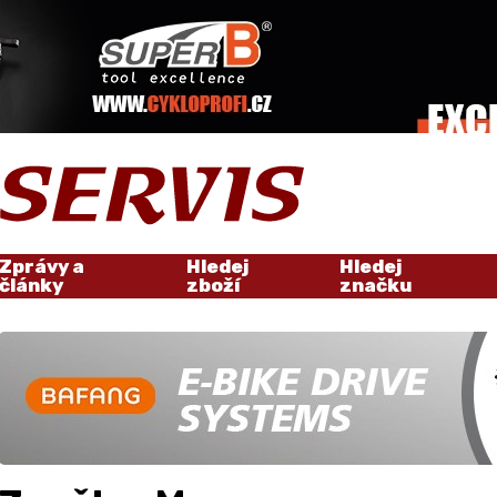
Zprávy a
Hledej
Hledej
články
zboží
značku