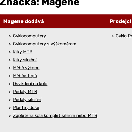
Značka: Magene
Magene
dodává
Prodejc
Cyklocomputery
Cyklo Pr
Cyklocomputery s výškoměrem
Kliky MTB
Kliky silniční
Měřič výkonu
Měřiče tepů
Osvětlení na kolo
Pedály MTB
Pedály silniční
Pláště , duše
Zapletená kola komplet silniční nebo MTB