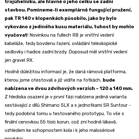
trojúhelníku, ale hlavně o jeho celku se zadní
stavbou. Pomineme-li exemplárně fungující pružení,
pak TR 140 v klopenkách působilo, jako by bylo
vykováno z jediného kusu materiálu, tuhost by mohlo
vyučovat
! Novinkou na fullech RB je vnitřní vedení
kabeláže, tedy bovdenu řazení, ovládání teleskopické
sedlovky i hadice zadní brzdy. Doposud měl vnitřní vedení
jen gravel RX.
Hodně důležitou informací je, že daná rámová platforma,
kterou jsme otestovali a již vidíte na fotkách,
bude
nabízena ve dvou zdvihových verzích – 120 a 140 mm.
Z hlediska osazení je v první fázi nabízena jediná varianta
sestávající z dílů Shimano SLX a s jednotkami SR Suntour -
tedy podobná tomu u testovaného prototypu. To vše s
finální cenovkou 55 tisíc korun, což zní hodně lákavě,
vzhledem ke schopnostem kola i k jeho malosériové
produkci.