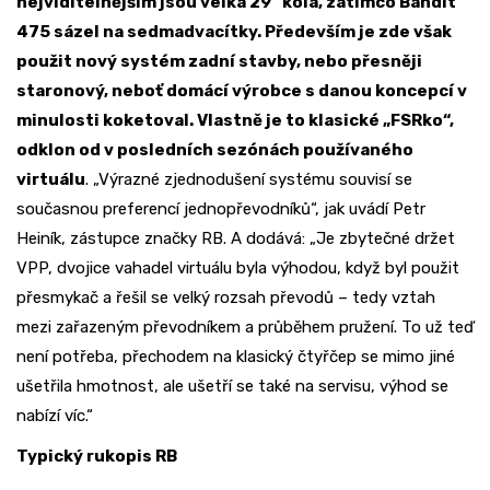
nejviditelnějším jsou velká 29“ kola, zatímco Bandit
475 sázel na sedmadvacítky. Především je zde však
použit nový systém zadní stavby, nebo přesněji
staronový, neboť domácí výrobce s danou koncepcí v
minulosti koketoval. Vlastně je to klasické „FSRko“,
odklon od v posledních sezónách používaného
virtuálu
. „Výrazné zjednodušení systému souvisí se
současnou preferencí jednopřevodníků“, jak uvádí Petr
Heiník, zástupce značky RB. A dodává: „Je zbytečné držet
VPP, dvojice vahadel virtuálu byla výhodou, když byl použit
přesmykač a řešil se velký rozsah převodů – tedy vztah
mezi zařazeným převodníkem a průběhem pružení. To už teď
není potřeba, přechodem na klasický čtyřčep se mimo jiné
ušetřila hmotnost, ale ušetří se také na servisu, výhod se
nabízí víc.“
Typický rukopis RB