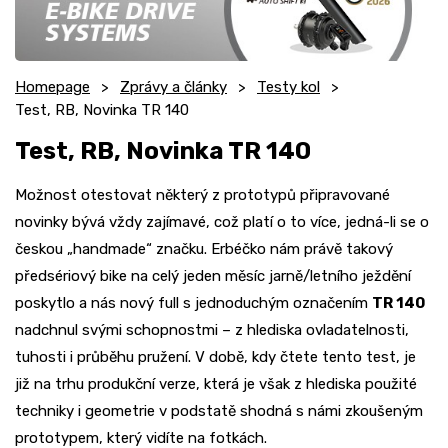
Homepage
Zprávy a články
Testy kol
Test, RB, Novinka TR 140
Test, RB, Novinka TR 140
Možnost otestovat některý z prototypů připravované
novinky bývá vždy zajímavé, což platí o to více, jedná-li se o
českou „handmade“ značku. Erbéčko nám právě takový
předsériový bike na celý jeden měsíc jarně/letního ježdění
poskytlo a nás nový full s jednoduchým označením
TR 140
nadchnul svými schopnostmi – z hlediska ovladatelnosti,
tuhosti i průběhu pružení. V době, kdy čtete tento test, je
již na trhu produkční verze, která je však z hlediska použité
techniky i geometrie v podstatě shodná s námi zkoušeným
prototypem, který vidíte na fotkách.