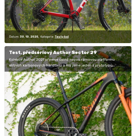
Datum:
30. 10. 2020
Kategorie:
Testy kol
Test, předsériový Author Sector 29
Kolekce Author 2021 přinese úplně novou rámovou platformu
elitních karbonových hardtailů a my jsme jeden z prototypů,
jmenovitě model…