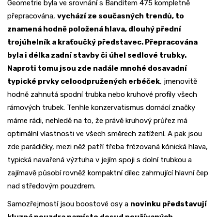
Geometrie byla ve srovnání s Banditem 475 kompletně
přepracována,
vychází ze současných trendů, to
znamená hodně položená hlava, dlouhý přední
trojúhelník a kraťoučký představec. Přepracována
byla i délka zadní stavby či úhel sedlové trubky.
Naproti tomu jsou zde nadále mnohé dosavadní
typické prvky celoodpružených erbéček
, jmenovitě
hodně zahnutá spodní trubka nebo kruhové profily všech
rámových trubek. Tenhle konzervatismus domácí značky
máme rádi, nehledě na to, že právě kruhový průřez má
optimální vlastnosti ve všech směrech zatížení. A pak jsou
zde parádičky, mezi něž patří třeba frézovaná kónická hlava,
typická navařená výztuha v jejím spoji s dolní trubkou a
zajímavě působí rovněž kompaktní dílec zahrnující hlavní čep
nad středovým pouzdrem.
Samozřejmostí jsou boostové osy a
novinku představují