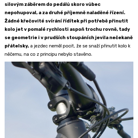
silovým záběrem do pedálů skoro vůbec
nepohupoval, a za druhé příjemně naladěné řízení.
Žádné křečovité svírání řídítek při potřebě přinutit
kolo jet v pomalé rychlosti aspoň trochu rovně, tady
se geometrie i v prudších stoupáních jevila nečekaně
přátelsky,
a jezdec neměl pocit, že se snaží přinutit kolo k
něčemu, na co z principu nebylo stavěno.