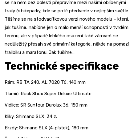
se na něm bez bolesti přepravíme mezi našimi oblíbenými
traily či bikeparky, kde se poté předvede v nejlepším světle.
Těšíme se na stodvacítkovou verzi nového modelu – která,
jak tušíme, nabídne jen o málo menší schopnosti v tvrdém
terénu, ale v případě lehkého osazení také zároveň ne
nedůležitý přesah své primární kategorie, někde na pomezí
trailbiku a maratonu. Jak tušíme…
Technické specifikace
Rám: RB TA 240, AL 7020 T6, 140 mm
Tlumič: Rock Shox Super Deluxe Ultimate
Vidlice: SR Suntour Durolux 36, 150 mm
Kliky: Shimano SLX, 34 z.
Brzdy: Shimano SLX (4-pístek), 180 mm