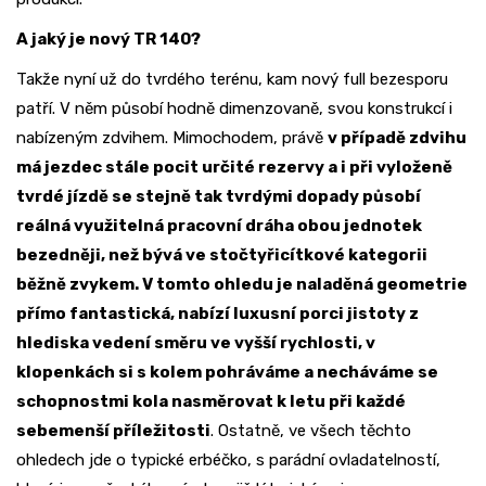
A jaký je nový TR 140?
Takže nyní už do tvrdého terénu, kam nový full bezesporu
patří. V něm působí hodně dimenzovaně, svou konstrukcí i
nabízeným zdvihem. Mimochodem, právě
v případě zdvihu
má jezdec stále pocit určité rezervy a i při vyloženě
tvrdé jízdě se stejně tak tvrdými dopady působí
reálná využitelná pracovní dráha obou jednotek
bezedněji, než bývá ve stočtyřicítkové kategorii
běžně zvykem. V tomto ohledu je naladěná geometrie
přímo fantastická, nabízí luxusní porci jistoty z
hlediska vedení směru ve vyšší rychlosti, v
klopenkách si s kolem pohráváme a necháváme se
schopnostmi kola nasměrovat k letu při každé
sebemenší příležitosti
. Ostatně, ve všech těchto
ohledech jde o typické erbéčko, s parádní ovladatelností,