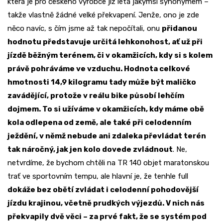
která je pro českého výrobce již léta jakýmsi synonymem –
takže vlastně žádné velké překvapení. Jenže, ono je zde
něco navíc, s čím jsme až tak nepočítali, onu
přidanou
hodnotu představuje určitá lehkonohost, ať už při
jízdě běžným terénem, či v okamžicích, kdy si s kolem
právě pohráváme ve vzduchu. Hodnota celkové
hmotnosti 14,9 kilogramu tady může být maličko
zavádějící, protože v reálu bike působí lehčím
dojmem. To si užíváme v okamžicích, kdy máme obě
kola odlepena od země, ale také při celodenním
ježdění, v němž nebude ani zdaleka převládat terén
tak náročný, jak jen kolo dovede zvládnout
. Ne,
netvrdíme, že bychom chtěli na TR 140 objet maratonskou
trať ve sportovním tempu, ale hlavní je, že tenhle full
dokáže bez obětí zvládat i celodenní pohodovější
jízdu krajinou, včetně prudkých výjezdů. V nich nás
překvapily dvě věci – za prvé fakt, že se systém pod