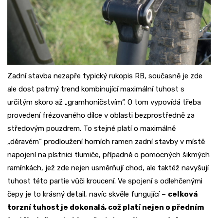
Zadní stavba nezapře typický rukopis RB, současně je zde
ale dost patrný trend kombinující maximální tuhost s
určitým skoro až „gramhoničstvím“. O tom vypovídá třeba
provedení frézovaného dílce v oblasti bezprostředně za
středovým pouzdrem. To stejné platí o maximálně
„děravém“ prodloužení horních ramen zadní stavby v místě
napojení na pístnici tlumiče, případně o pomocných šikmých
ramínkách, jež zde nejen usměrňují chod, ale taktéž navyšují
tuhost této partie vůči kroucení. Ve spojení s odlehčenými
čepy je to krásný detail, navíc skvěle fungující –
celková
torzní tuhost je dokonalá, což platí nejen o předním