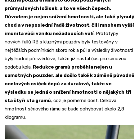
kluzná pouzdra namísto dosud používaných
průmyslových ložisek, a to ve všech čepech.
Důvodem je nejen snížení hmotnosti, ale také plynulý
chod a v neposlední řadě životnost, čili mnohem vyšší
imunita vůči vzniku nežádoucích vůlí
. Prototypy
nových fullů RB s kluznými pouzdry byly testovány v
nejtěžších podmínkách skoro rok a půl a výsledky životnosti
byly hodně přesvědčivé, takže již nastal čas pro sériovou
podobu kola.
Redukce gramů proběhla nejen u
samotných pouzder, ale došlo také k záměně původně
ocelových osiček čepů za duralové, takže ve
výsledku se jedná o snížení hmotnosti o nějakých tři
sta čtyři sta gramů
, což je poměrně dost. Celková
hmotnost sériového rámu se bude pohybovat okolo 2,8
kilogramu.