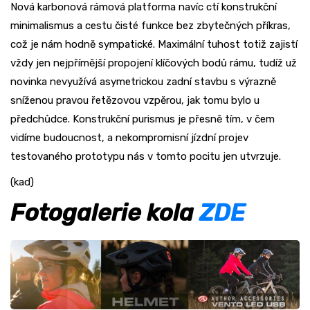
Nová karbonová rámová platforma navíc ctí konstrukční
minimalismus a cestu čisté funkce bez zbytečných příkras,
což je nám hodně sympatické. Maximální tuhost totiž zajistí
vždy jen nejpřímější propojení klíčových bodů rámu, tudíž už
novinka nevyužívá asymetrickou zadní stavbu s výrazně
sníženou pravou řetězovou vzpěrou, jak tomu bylo u
předchůdce. Konstrukční purismus je přesně tím, v čem
vidíme budoucnost, a nekompromisní jízdní projev
testovaného prototypu nás v tomto pocitu jen utvrzuje.
(kad)
Fotogalerie kola
ZDE