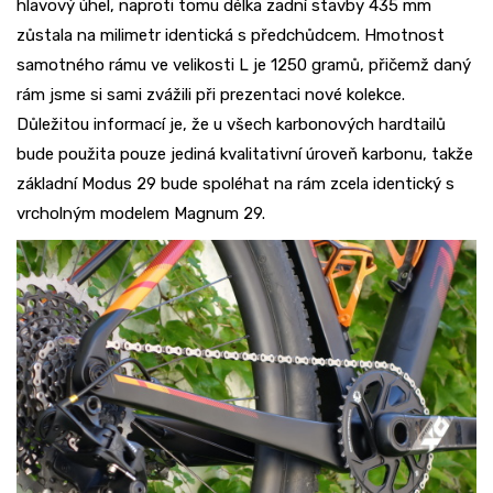
hlavový úhel, naproti tomu délka zadní stavby 435 mm
zůstala na milimetr identická s předchůdcem. Hmotnost
samotného rámu ve velikosti L je 1250 gramů, přičemž daný
rám jsme si sami zvážili při prezentaci nové kolekce.
Důležitou informací je, že u všech karbonových hardtailů
bude použita pouze jediná kvalitativní úroveň karbonu, takže
základní Modus 29 bude spoléhat na rám zcela identický s
vrcholným modelem Magnum 29.