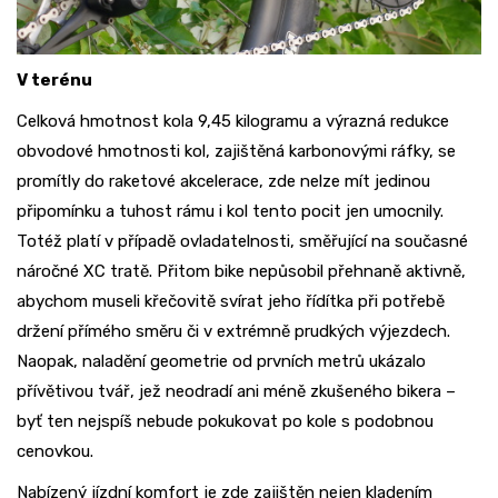
V terénu
Celková hmotnost kola 9,45 kilogramu a výrazná redukce
obvodové hmotnosti kol, zajištěná karbonovými ráfky, se
promítly do raketové akcelerace, zde nelze mít jedinou
připomínku a tuhost rámu i kol tento pocit jen umocnily.
Totéž platí v případě ovladatelnosti, směřující na současné
náročné XC tratě. Přitom bike nepůsobil přehnaně aktivně,
abychom museli křečovitě svírat jeho řídítka při potřebě
držení přímého směru či v extrémně prudkých výjezdech.
Naopak, naladění geometrie od prvních metrů ukázalo
přívětivou tvář, jež neodradí ani méně zkušeného bikera –
byť ten nejspíš nebude pokukovat po kole s podobnou
cenovkou.
Nabízený jízdní komfort je zde zajištěn nejen kladením