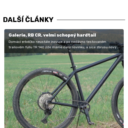
DALŠÍ ČLÁNKY
Galerie, RB CR, velmi schopný hardtail
Domácí erbéčko neustále inovuje a po nedávno testovaném
trailovém fullu TR 140 zde máme další novinku, a sice zbrusu nový
hardtail s…