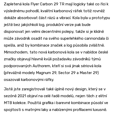
Zapletená kola Flyer Carbon 29 TR mají logicky také co říci k
výslednému pohodlí, kvalitní karbonový ráfek totiž rovněž
dokáže absorbovat část rázů a vibrací. Kola byla u prototypu
ještě bez jakýchkoli log, produkční verze pak bude
disponovat jen velmi decentními polepy, takže si je klidně
může závodník osadit na svého superlehkého cannondala či
spešla, aniž by kombinace značek a log působila zvláštně.
Mimochodem, tato nová karbonová kola se v nabídce české
značky objevují hlavně kvůli požadavku závodníků týmů
podporovaných Authorem, kteří si svá jinak sériová kola
(převážně modely Magnum 29, Sector 29 a Master 29)
osazovali karbonovými ráfky.
Jistě jste zaregistrovali také úplně nový design, který se v
sezóně 2021 objeví na celé řadě modelů, nejen těch z elitní
MTB kolekce. Použitá grafika i barevné kombinace působí ve
spojitosti s matnými laky a nabízenými profilacemi luxusně.