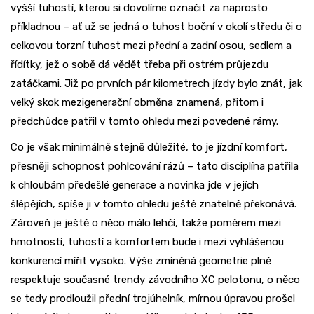
vyšší tuhostí, kterou si dovolíme označit za naprosto
příkladnou – ať už se jedná o tuhost boční v okolí středu či o
celkovou torzní tuhost mezi přední a zadní osou, sedlem a
řídítky, jež o sobě dá vědět třeba při ostrém průjezdu
zatáčkami. Již po prvních pár kilometrech jízdy bylo znát, jak
velký skok mezigenerační obměna znamená, přitom i
předchůdce patřil v tomto ohledu mezi povedené rámy.
Co je však minimálně stejně důležité, to je jízdní komfort,
přesněji schopnost pohlcování rázů – tato disciplína patřila
k chloubám předešlé generace a novinka jde v jejích
šlépějích, spíše ji v tomto ohledu ještě znatelně překonává.
Zároveň je ještě o něco málo lehčí, takže poměrem mezi
hmotností, tuhostí a komfortem bude i mezi vyhlášenou
konkurencí mířit vysoko. Výše zmíněná geometrie plně
respektuje současné trendy závodního XC pelotonu, o něco
se tedy prodloužil přední trojúhelník, mírnou úpravou prošel