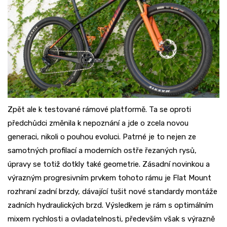
Zpět ale k testované rámové platformě. Ta se oproti
předchůdci změnila k nepoznání a jde o zcela novou
generaci, nikoli o pouhou evoluci. Patrné je to nejen ze
samotných profilací a moderních ostře řezaných rysů,
úpravy se totiž dotkly také geometrie. Zásadní novinkou a
výrazným progresivním prvkem tohoto rámu je Flat Mount
rozhraní zadní brzdy, dávající tušit nové standardy montáže
zadních hydraulických brzd. Výsledkem je rám s optimálním
mixem rychlosti a ovladatelnosti, především však s výrazně