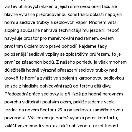
vrstev uhlíkových vláken a jejich směrovou orientací, ale
hlavně výrazně přepracovanou konstrukcí oblasti napojení
horní a sedlové trubky a sedlových vzpěr. Mnohem větší
sloping současně nahrává techničtějšímu ježdění, neboť
navyšuje prostor pro manévrování nad rámem, ovšem
prvotním úkolem bylo právě pohodlí. Najdeme tady
položenější sedlové vzpěry se zploštělým průřezem, to je
první ze zásadních bodů. Z našeho pohledu je však mnohem
důležitější hodně výrazné přesazení sedlové trubky nad
úroveň té horní a zvlášť ve spojení s karbonovou sedlovkou
se zde z hlediska pohlcování rázů od terénu dějí divy.
Předozadní práce sedlovky je při jízdě po hodně nerovném
povrchu viditelná i pouhým okem, pakliže jedeme vedle
jezdce na novém Sectoru 29 a na sedlovku zaměříme svou
pozornost. Výsledkem je hodně vysoká porce komfortu,
zvlášť vezmeme-li v potaz také nabízenou torzní tuhost.