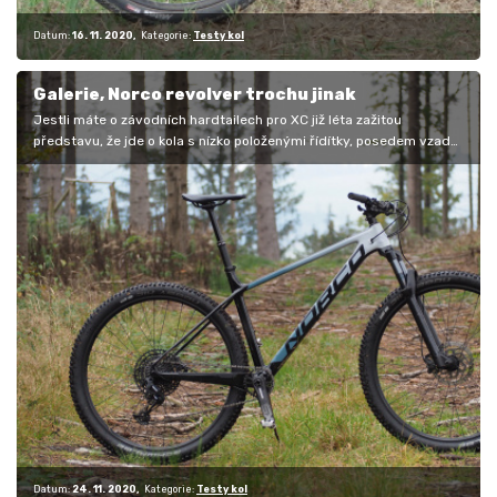
Datum:
16. 11. 2020
Kategorie:
Testy kol
Galerie, Norco revolver trochu jinak
Jestli máte o závodních hardtailech pro XC již léta zažitou
představu, že jde o kola s nízko položenými řídítky, posedem vzadu
a geometrií…
Datum:
24. 11. 2020
Kategorie:
Testy kol