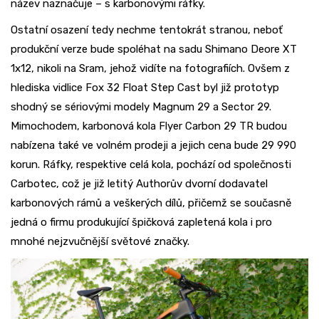
název naznačuje – s karbonovými ráfky.
Ostatní osazení tedy nechme tentokrát stranou, neboť
produkční verze bude spoléhat na sadu Shimano Deore XT
1x12, nikoli na Sram, jehož vidíte na fotografiích. Ovšem z
hlediska vidlice Fox 32 Float Step Cast byl již prototyp
shodný se sériovými modely Magnum 29 a Sector 29.
Mimochodem, karbonová kola Flyer Carbon 29 TR budou
nabízena také ve volném prodeji a jejich cena bude 29 990
korun. Ráfky, respektive celá kola, pochází od společnosti
Carbotec, což je již letitý Authorův dvorní dodavatel
karbonových rámů a veškerých dílů, přičemž se současně
jedná o firmu produkující špičková zapletená kola i pro
mnohé nejzvučnější světové značky.