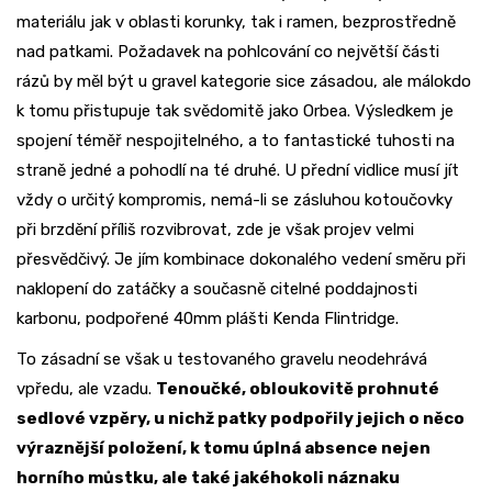
materiálu jak v oblasti korunky, tak i ramen, bezprostředně
nad patkami. Požadavek na pohlcování co největší části
rázů by měl být u gravel kategorie sice zásadou, ale málokdo
k tomu přistupuje tak svědomitě jako Orbea. Výsledkem je
spojení téměř nespojitelného, a to fantastické tuhosti na
straně jedné a pohodlí na té druhé. U přední vidlice musí jít
vždy o určitý kompromis, nemá-li se zásluhou kotoučovky
při brzdění příliš rozvibrovat, zde je však projev velmi
přesvědčivý. Je jím kombinace dokonalého vedení směru při
naklopení do zatáčky a současně citelné poddajnosti
karbonu, podpořené 40mm plášti Kenda Flintridge.
To zásadní se však u testovaného gravelu neodehrává
vpředu, ale vzadu.
Tenoučké, obloukovitě prohnuté
sedlové vzpěry, u nichž patky podpořily jejich o něco
výraznější položení, k tomu úplná absence nejen
horního můstku, ale také jakéhokoli náznaku