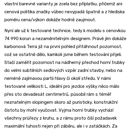
vlastní barevné varianty je zcela bez příplatku, přičemž ani
cenová politika značky vůbec nevypadá špatně a z hlediska
poměru cena/výkon dokáže hodně zaujmout.
Nyní ale už k testované technice, tedy k modelu s cenovkou
74 990 korun a nezaměnitelným designem. Právě jím dokáže
karbonová Terra již na první pohled přitáhnout pozornost,
což se ostatně dělo, kamkoli jsme během testování přijeli.
Stačí zaměřit pozornost na nádherný přechod horní trubky
do velmi subtilních sedlových vzpěr zadní stavby, nebo na
neméně zajímavou partii hlavy či okolí středu. V námi
testované velikosti L, ideální pro jezdce výšky něco málo
přes sto devadesát centimetrů, působil rám s téměř
neznatelným slopingem skoro až puristicky, konstrukční
čistotu by mohl vyučovat. Vyjma horní trubky vychází
všechny průřezy z kruhu, a z rámu proto čiší požadavek
maximální tuhosti nejen při záběru, ale i v zatáčkách. Za