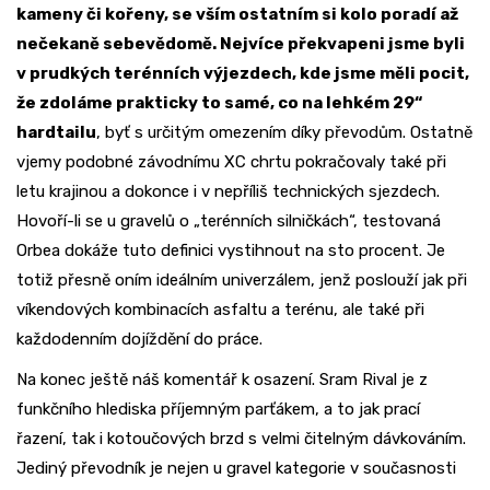
kameny či kořeny, se vším ostatním si kolo poradí až
nečekaně sebevědomě. Nejvíce překvapeni jsme byli
v prudkých terénních výjezdech, kde jsme měli pocit,
že zdoláme prakticky to samé, co na lehkém 29“
hardtailu
, byť s určitým omezením díky převodům. Ostatně
vjemy podobné závodnímu XC chrtu pokračovaly také při
letu krajinou a dokonce i v nepříliš technických sjezdech.
Hovoří-li se u gravelů o „terénních silničkách“, testovaná
Orbea dokáže tuto definici vystihnout na sto procent. Je
totiž přesně oním ideálním univerzálem, jenž poslouží jak při
víkendových kombinacích asfaltu a terénu, ale také při
každodenním dojíždění do práce.
Na konec ještě náš komentář k osazení. Sram Rival je z
funkčního hlediska příjemným parťákem, a to jak prací
řazení, tak i kotoučových brzd s velmi čitelným dávkováním.
Jediný převodník je nejen u gravel kategorie v současnosti