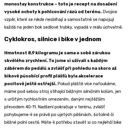
monostay konstrukce – toto je recept na dosažení
vysoké ochoty k pohlcování rázů od terénu.
Dvojice
vzpěr, které se nikde nesbíhají a samostatně se napojují
každá na jeden bok sedlové trubky, vypadá v reálu úchvatně.
Cyklokros, silnice i bike v jednom
Hmotnost 8,9 kilogramu je sama o sobě zárukou
skvělého zrychlení. To jsme si užívali s každým
záběrem do pedálů a zvlášť při pohledu na skoro až
bikově působící profil plášťů byla akcelerace
pocitově ještě ostřejší.
Pokud pláště více nafoukáme,
máme pod sebou stroj stíhající běžným silničním kolům, jen
s určitým rychlostním omezením, daným nejtěžším
převodem 40-11. Nadšení pokračuje v terénu, zvlášť
pohybujeme-li se právě po ujetých pěšinách, šotolině či
běžné polní cestě. Máte-li potřebu stavět si co nejlehčí bike