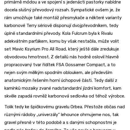
primárně módou a ve spojení s jedenácti pastorky nabídne
docela slušný převodový rozsah. Sympatické ovšem je, že
rám umožňuje také montáž přesmykače a některé varianty
karbonové Terry sériově disponují dvojpřevodníkem, tedy
úplně standardními převody. Kola Fulcrum byla k Rivalu
adekvátním parťákem, komu by však nestačila, může volit
set Mavic Ksyrium Pro All Road, který ještě dále zredukuje
obvodovou hmotnost. Z detailů nás hodně oslovil hlavně
propracovaný tvar řídítek FSA Gossamer Compact, a to
nejen svým mělkým spodním obloukem, ale především
anatomickým řešením horní úchopové části. Tedy další z
kamínků mozaiky zvané nadstandardní jízdní komfort, kam
skvěle zapadá rovněž karbonová sedlovka od téhož výrobce.
Tolik tedy ke špičkovému gravelu Orbea. Přestože občas nad
různými rádoby „univerzály“ lehounce ohrnujeme nos, tak
gravel přesně v této podobě a s danými schopnostmi je