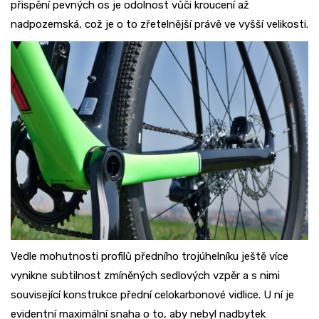
přispění pevných os je odolnost vůči kroucení až
nadpozemská, což je o to zřetelnější právě ve vyšší velikosti.
Vedle mohutnosti profilů předního trojúhelníku ještě více
vynikne subtilnost zmíněných sedlových vzpěr a s nimi
související konstrukce přední celokarbonové vidlice. U ní je
evidentní maximální snaha o to, aby nebyl nadbytek