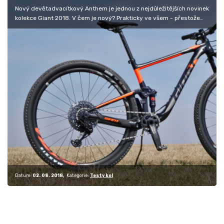
Nový devětadvacítkový Anthem je jednou z nejdůležitějších novinek
kolekce Giant 2018. V čem je nový? Prakticky ve všem - přestože
si…
Datum:
02. 08. 2018
Kategorie:
Testy kol