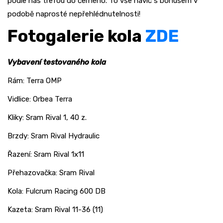
podle nás trefou do černého. To vše navíc s bonusem v
podobě naprosté nepřehlédnutelnosti!
Fotogalerie kola
ZDE
Vybavení testovaného kola
Rám: Terra OMP
Vidlice: Orbea Terra
Kliky: Sram Rival 1, 40 z.
Brzdy: Sram Rival Hydraulic
Řazení: Sram Rival 1x11
Přehazovačka: Sram Rival
Kola: Fulcrum Racing 600 DB
Kazeta: Sram Rival 11-36 (11)