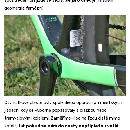
soustředění při jízdě ze sedla, ale jako celek je naladění
geometrie famózní.
Čtyřicítkové pláště byly spolehlivou oporou i při městských
jízdách, kdy se výborně popasovaly s dlažbou nebo
tramvajovými kolejemi. Zaměříme-li se na jízdu čistě mimo
asfalt, tak
pokud se nám do cesty nepřipletou větší