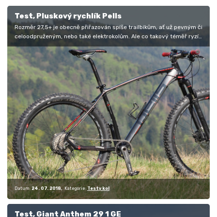
Test, Pluskový rychlík Pells
Rozměr 27,5+ je obecně přiřazován spíše trailbikům, ať už pevným či
celoodpruženým, nebo také elektrokolům. Ale co takový téměř ryzí
XC…
Datum:
24. 07. 2018
Kategorie:
Testy kol
Test, Giant Anthem 29 1 GE