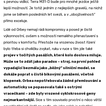
s pevnou vidlicí, Terra M31-D bude pro mnohé jezdce ještě
lepší možností. Je totiž jedním z nejlepších gravelů, na nichž
jsme se během posledních let svezli, a v „obojživelnosti“
přímo exceluje.
Lidé od Orbey nemají rádi kompromisy a posed je čistě
výkonnostní, ovšem s možností nemalého přenastavení s
prioritou v komfortu. Přestože na vrozenou živost řízení
bylo třeba si chviličku zvykat, ruku v ruce s tím jde také
projev v točitých pasážích, které kolo doslova miluje.
Může se to zdát jako paradox – stroj, na první pohled
vypadající bezmála jako „běžný“ silniční model, se
dokáže poprat s čistě bikovými pasážemi, včetně
klopenek. Orbea nepotřebovala žádné přemlouvání a
automaticky se popasovala také s ostrými
vracečkami – zde byly vrozené cyklokrosové geny
nejmarkantnější.
Sice s tím souviselo prvotní o něco větší