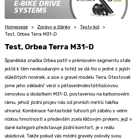
Homepage
Zprávy a články
Testy kol
Test, Orbea Terra M31-D
Test, Orbea Terra M31-D
Španělská značka Orbea patří v prémiovém segmentu stále
ještě k těm neokoukaným a totéž se dá říci o jedné z jejích
důležitých novinek, a sice o gravel modelu Terra. Otestovali
jsme jeho základní‘ verzi s pětasedmdestátitisícovou
cenovkou a dodatkem M31-D, postavenou na karbonovém
rámu, jehož jízdní projev nás od prvních metrů takřka
uhranul. Kombinace fantastické tuhosti při záběru s velmi
nízkou hmotností a především zcela klíčovým prvkem, jejž v
dané kategorii představuje jízdní komfort, je v reálu
ukázková. Takže pokud vás módní gravely oslovily svou