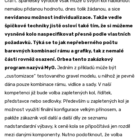
Craft. Španělský výrobce však může u svých kol nabídnout
nemalou přidanou hodnotu, dnes tolik žádanou, a sice
nevídanou možnost individualizace. Takže vedle
špičkové techniky jistě osloví také tím, že si můžeme
vysněné kolo naspecifikovat přesně podle vlastních
požadavků. Týká se to jak nepřeberného počtu
barevných kombinací rámu a grafiky, tak z nemalé
části rovněž osazení. Orbea tento zakázkový
program nazývá MyO.
Jedním z příkladů může být
„customizace“ testovaného gravel modelu, u něhož je pevně
dána pouze kombinace rámu, vidlice a sady. V naší
kompetenci již bude volba zapletených kol, řídítek,
představce nebo sedlovky. Především u zapletených kol je
možnost využití finální konfigurace velkým přínosem, a
pakliže zákazník volí další a další díly ze seznamu
nadstandardní výbavy, k ceně kola se připočítává jen rozdíl
mezi danými komponenty. Nutno podotknout, že volba