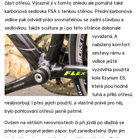
část otřesů. Výrazně jí v tomto ohledu ale pomáhá také
karbonová sedlovka FSA s tenkou stěnou. Přední karbonová
vidlice pak odvádí práci srovnatelnou se zadní stavbou a
sedlovkou, takže scultura je i po této stránce dokonale
vyvážená. A
nabízený komfort
sestavy rámu a
vidlice ještě
vyzdvihla použitá
kola Ksyrium ES,
která jsou hodně
tuhá a příliš otřesů
neabsorbují. I přes jejich použití, a vlastně právě pro něj,
bylo pohlcování otřesů jasně patrné.
Ovšem na větších nerovnostech či při jízdě po dlažbě se
přece jen projevil jeden zápor, byť zanedbatelný. Bylo jím