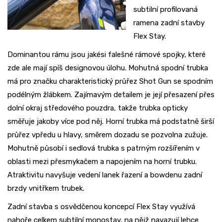
subtilní profilovaná
ramena zadní stavby
Flex Stay.
Dominantou rámu jsou jakési falešné rámové spojky, které
zde ale mají spíš designovou úlohu. Mohutná spodní trubka
má pro značku charakteristický průřez Shot Gun se spodním
podélným žlábkem. Zajímavým detailem je její přesazení přes
dolní okraj středového pouzdra, takže trubka opticky
směřuje jakoby více pod něj. Horní trubka má podstatně širší
průřez vpředu u hlavy, směrem dozadu se pozvolna zužuje.
Mohutně působí i sedlová trubka s patrným rozšířením v
oblasti mezi přesmykačem a napojením na horní trubku.
Atraktivitu navyšuje vedení lanek řazení a bowdenu zadní
brzdy vnitřkem trubek.
Zadní stavba s osvědčenou koncepcí Flex Stay využívá
nahoře celkem subtilní monostay, na nějž navazují lehce