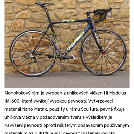
Monokokový rám je vyroben z uhlíkových vláken Hi Modulus
IM-600, která vynikají vysokou pevností. Vytvrzovací
materiál Nano Matrix, použitý u rámu Scultura, pevně fixuje
uhlíková vlákna v požadovaném tvaru a výsledkem je
navýšení pevnosti oproti některým dosavadním používaným
materiálům až o 40 %. Vyšší pevnost materiálu logicky