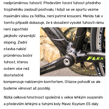
nadprůměrnou tuhostí. Především torzní tuhost předního
trojúhelníku zaslouží pochvalu. I když se ve spurtu vezme
maximální silou za řídítka, není patrné kroucení. Merida tak v
tomto případě dokazuje, že k dosažení
vysoké tuhosti rámu
není zapotřebí
jakýkoliv výraznější
sloping. Zadní
stavba nabízí
průměrnou boční
tuhost, kterou
ovšem více než
dostatečně
kompenzuje nabízeným komfortem. Otázce pohodlí se ale
budeme věnovat až později.
Nízká celková hmotnost společně s velice lehkým osazením
a především lehkými a tuhými koly Mavic Ksyrium ES daly