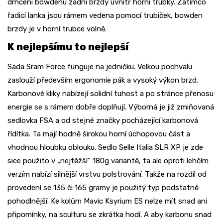
drnčení bowdenu zadní brzdy uvnitř horní trubky. Zatímco
řadicí lanka jsou rámem vedena pomocí trubiček, bowden
brzdy je v horní trubce volně.
K nejlepšímu to nejlepší
Sada Sram Force funguje na jedničku. Velkou pochvalu
zaslouží především ergonomie pák a vysoký výkon brzd.
Karbonové kliky nabízejí solidní tuhost a po stránce přenosu
energie se s rámem dobře doplňují. Výborná je již zmiňovaná
sedlovka FSA a od stejné značky pocházející karbonová
řídítka. Ta mají hodně širokou horní úchopovou část a
vhodnou hloubku oblouku. Sedlo Selle Italia SLR XP je zde
sice použito v „nejtěžší“ 180g variantě, ta ale oproti lehčím
verzím nabízí silnější vrstvu polstrování. Takže na rozdíl od
provedení se 135 či 165 gramy je použitý typ podstatně
pohodlnější. Ke kolům Mavic Ksyrium ES nelze mít snad ani
připomínky, na sculturu se zkrátka hodí. A aby karbonu snad