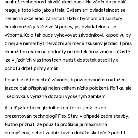
scultuře schopnost skvělé akcelerace. Na záběr do pedálů
reaguje toto kolo jako střela. Ovšem ani ovladatelnost se
nenechá akcelerací zahanbit. I když bychom od scultury
čekali možná ještě živější projev, její ovladatelnost je
výborná. Kolo tak bude vyhovovat závodníkovi, kupodivu by
z něj ale neměl být nervózní ani méně zkušený jezdec. I přes
okamžitou reakci na podněty od řídítek či na změnu těžiště
lze v jízdních vlastnostech nalézt dostatek stability a
ochotu držet přímý směr.
Posed je chtě nechtě závodní, k požadovanému natažení
jezdce pak přispívají nejen celkem nízko položená řídítka, ale
i sedlovka s výrazně dozadu vyoseným zámkem.
A teď již k otázce jízdního komfortu, jenž je zde
prezentován technologií Flex Stay, v případě zadní stavby.
Nutno přiznat, že použitá profilace je maximálně
promyšlená, neboť zadní stavba dokáže skutečně pohltit