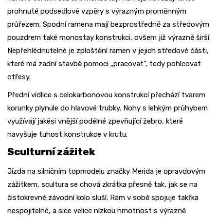
prohnuté podsedlové vzpěry s výrazným proměnným
průřezem. Spodní ramena mají bezprostředně za středovým
pouzdrem také monostay konstrukci, ovšem již výrazně širší.
Nepřehlédnutelné je zploštění ramen v jejich středové části,
které má zadní stavbě pomoci „pracovat“, tedy pohlcovat
otřesy.
Přední vidlice s celokarbonovou konstrukcí přechází tvarem
korunky plynule do hlavové trubky. Nohy s lehkým průhybem
využívají jakési vnější podélné zpevňující žebro, které
navyšuje tuhost konstrukce v krutu.
Sculturní zážitek
Jízda na silničním topmodelu značky Merida je opravdovým
zážitkem, scultura se chová zkrátka přesně tak, jak se na
čistokrevné závodní kolo sluší. Rám v sobě spojuje takřka
nespojitelné, a sice velice nízkou hmotnost s výrazně