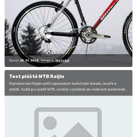
Datum:
28. 01. 2008
Kategorie:
Testy kol
Test pláště WTB Raijin
Pojmenování Raijin patří japonským božstvům blesku, bouře a
deště, tudíž pro plášť WTB, určený vyloženě do mokrých podmínek,
tak nemohl být…