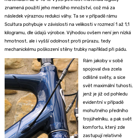
znamená použití jeho menšího množství, což má za
následek výraznou redukci váhy. Ta se v případě rámu
Scultura pohybuje v závislosti na velikosti v rozmezí 1 až 1,1
kilogramu, dle údajů výrobce. Výhodou ovšem není jen nízká
hmotnost, ale i vyšší odolnost proti průrazu, tedy
mechanickému poškození stěny trubky například při pádu.
Rám jakoby v sobě
spojoval dva zcela
odlišné světy, a sice
svět maximální tuhosti,
jenž je již od pohledu
evidentní v případě
mohutného předního
trojúhelníku, a pak svět
komfortu, který zde
zastupují relativně