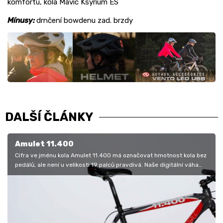
komfortu, kola Mavic Ksyrium ES
Mínusy:
drnčení bowdenu zad. brzdy
DALŠÍ ČLÁNKY
Amulet 11.400
Cifra ve jménu kola Amulet 11.400 má označovat hmotnost kola bez
pedálů, ale není u velikosti 19 palců pravdivá. Naše digitální váha
totiž…