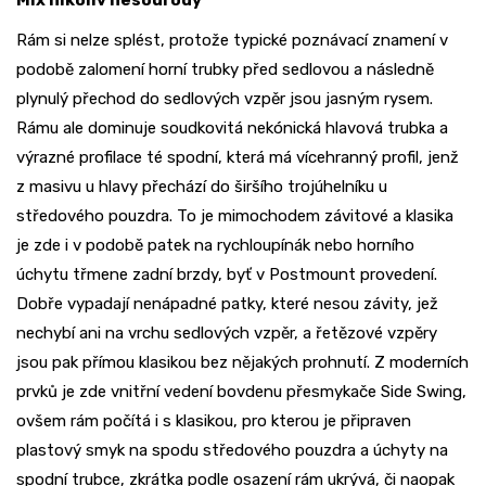
Mix nikoliv nesourodý
Rám si nelze splést, protože typické poznávací znamení v
podobě zalomení horní trubky před sedlovou a následně
plynulý přechod do sedlových vzpěr jsou jasným rysem.
Rámu ale dominuje soudkovitá nekónická hlavová trubka a
výrazné profilace té spodní, která má vícehranný profil, jenž
z masivu u hlavy přechází do širšího trojúhelníku u
středového pouzdra. To je mimochodem závitové a klasika
je zde i v podobě patek na rychloupínák nebo horního
úchytu třmene zadní brzdy, byť v Postmount provedení.
Dobře vypadají nenápadné patky, které nesou závity, jež
nechybí ani na vrchu sedlových vzpěr, a řetězové vzpěry
jsou pak přímou klasikou bez nějakých prohnutí. Z moderních
prvků je zde vnitřní vedení bovdenu přesmykače Side Swing,
ovšem rám počítá i s klasikou, pro kterou je připraven
plastový smyk na spodu středového pouzdra a úchyty na
spodní trubce, zkrátka podle osazení rám ukrývá, či naopak