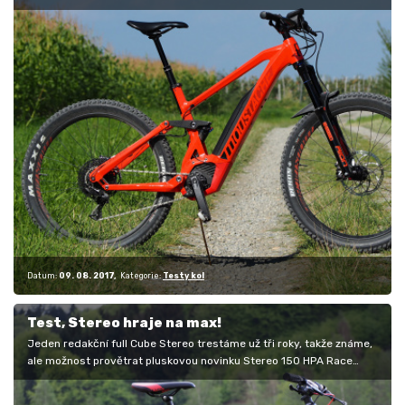
všichni…
Datum:
09. 08. 2017
Kategorie:
Testy kol
Test, Stereo hraje na max!
Jeden redakční full Cube Stereo trestáme už tři roky, takže známe,
ale možnost provětrat pluskovou novinku Stereo 150 HPA Race
27,5+, to…