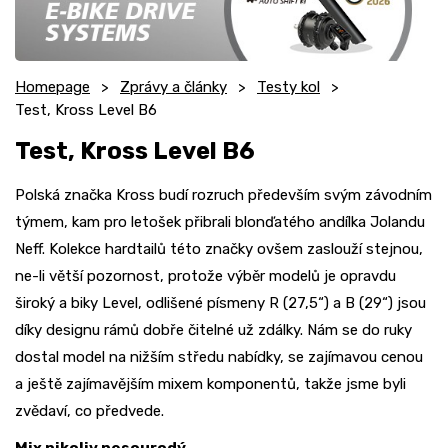
Homepage
Zprávy a články
Testy kol
Test, Kross Level B6
Test, Kross Level B6
Polská značka Kross budí rozruch především svým závodním
týmem, kam pro letošek přibrali blonďatého andílka Jolandu
Neff. Kolekce hardtailů této značky ovšem zaslouží stejnou,
ne-li větší pozornost, protože výběr modelů je opravdu
široký a biky Level, odlišené písmeny R (27,5“) a B (29“) jsou
díky designu rámů dobře čitelné už zdálky. Nám se do ruky
dostal model na nižším středu nabídky, se zajímavou cenou
a ještě zajímavějším mixem komponentů, takže jsme byli
zvědaví, co předvede.