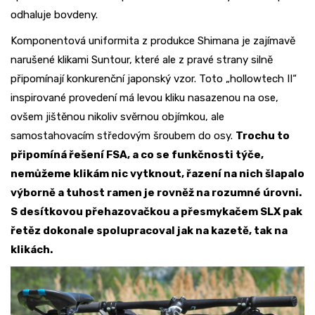
odhaluje bovdeny.
Komponentová uniformita z produkce Shimana je zajímavě
narušené klikami Suntour, které ale z pravé strany silně
připomínají konkurenční japonský vzor. Toto „hollowtech II“
inspirované provedení má levou kliku nasazenou na ose,
ovšem jištěnou nikoliv svěrnou objímkou, ale
samostahovacím středovým šroubem do osy.
Trochu to
připomíná řešení FSA, a co se funkčnosti týče,
nemůžeme klikám nic vytknout, řazení na nich šlapalo
výborně a tuhost ramen je rovněž na rozumné úrovni.
S desítkovou přehazovačkou a přesmykačem SLX pak
řetěz dokonale spolupracoval jak na kazetě, tak na
klikách.