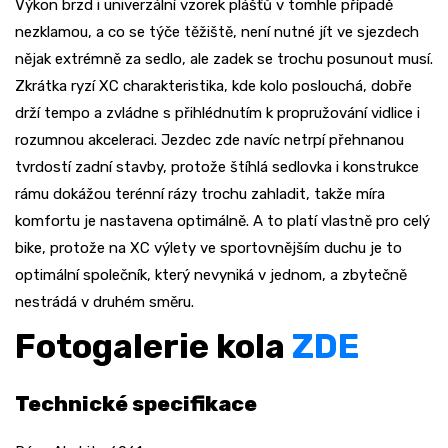
Výkon brzd i univerzální vzorek plášťů v tomhle případě
nezklamou, a co se týče těžiště, není nutné jít ve sjezdech
nějak extrémně za sedlo, ale zadek se trochu posunout musí.
Zkrátka ryzí XC charakteristika, kde kolo poslouchá, dobře
drží tempo a zvládne s přihlédnutím k propružování vidlice i
rozumnou akceleraci. Jezdec zde navíc netrpí přehnanou
tvrdostí zadní stavby, protože štíhlá sedlovka i konstrukce
rámu dokážou terénní rázy trochu zahladit, takže míra
komfortu je nastavena optimálně. A to platí vlastně pro celý
bike, protože na XC výlety ve sportovnějším duchu je to
optimální společník, který nevyniká v jednom, a zbytečně
nestrádá v druhém směru.
Fotogalerie kola
ZDE
Technické specifikace