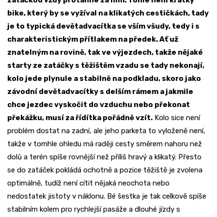
zatáčkou vždy protáhne za ním. Tohle není krátký
bike, který by se vyžíval na klikatých cestičkách, tady
je to typická devětadvacítka se vším všudy, tedy i s
charakteristickým přítlakem na předek. Ať už
znatelným na rovině, tak ve výjezdech, takže nějaké
starty ze zatáčky s těžištěm vzadu se tady nekonají,
kolo jede plynule a stabilně na podkladu, skoro jako
závodní devětadvacítky s delším rámem a jakmile
chce jezdec vyskočit do vzduchu nebo překonat
překážku, musí za řídítka pořádně vzít.
Kolo sice není
problém dostat na zadní, ale jeho parketa to vyloženě není,
takže v tomhle ohledu má raději cesty směrem nahoru než
dolů a terén spíše rovnější než příliš hravý a klikatý. Přesto
se do zatáček pokládá ochotně a pozice těžiště je zvolena
optimálně, tudíž není cítit nějaká neochota nebo
nedostatek jistoty v náklonu. Bé šestka je tak celkově spíše
stabilním kolem pro rychlejší pasáže a dlouhé jízdy s