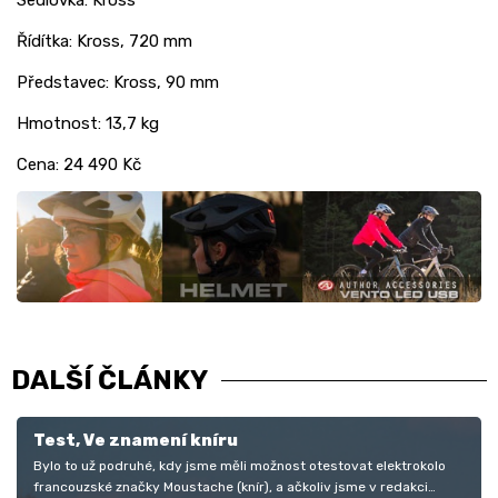
Řídítka: Kross, 720 mm
Představec: Kross, 90 mm
Hmotnost: 13,7 kg
Cena: 24 490 Kč
DALŠÍ ČLÁNKY
Test, Ve znamení kníru
Bylo to už podruhé, kdy jsme měli možnost otestovat elektrokolo
francouzské značky Moustache (knír), a ačkoliv jsme v redakci