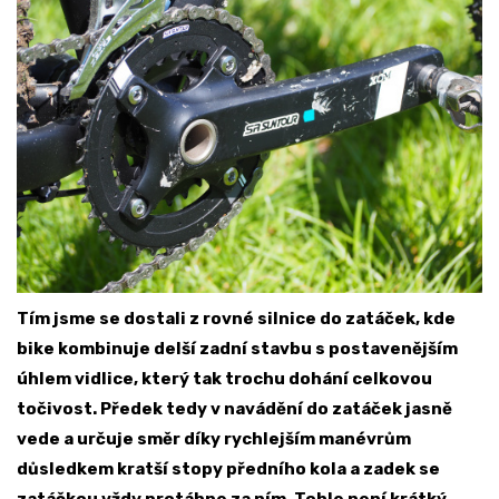
Tím jsme se dostali z rovné silnice do zatáček, kde
bike kombinuje delší zadní stavbu s postavenějším
úhlem vidlice, který tak trochu dohání celkovou
točivost. Předek tedy v navádění do zatáček jasně
vede a určuje směr díky rychlejším manévrům
důsledkem kratší stopy předního kola a zadek se