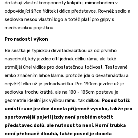
dotahují vlastní komponenty kokpitu, mimochodem v
odpovídající šířce řídítek i délce představce. Rovněž sedlo a
sedlovka nesou vlastní logo a totéž platí pro gripy s
mechanickou pojistkou.
Pro radost i výkon
Bé šestka je typickou devětadvacítkou už od prvního
nasednutí, kdy jezdec cítí jednak délku rámu, ale také
strmější úhel vidlice pro dostatečnou točivost. Testované
emko značením lehce klame, protože jde o devatenáctku a
největší elko už je jednadvacítka. Pro 190cm jezdce už je
sedlovka trochu krátká, ale na 180 - 185cm postavu je
geometrie ideální jak výškou rámu, tak délkou.
Posed totiž
umístí ruce jezdce docela příjemně vysoko, takže pro
sportovnější pojetí jízdy není problém otočit
představec dolů, ale nutnost to není. Horní trubka
není přehnaně dlouhá, takže posed je docela