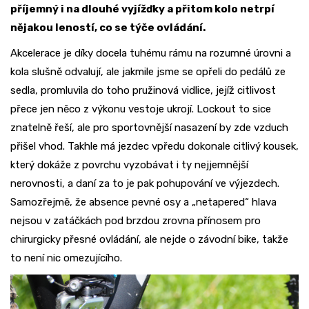
příjemný i na dlouhé vyjížďky a přitom kolo netrpí
nějakou leností, co se týče ovládání.
Akcelerace je díky docela tuhému rámu na rozumné úrovni a
kola slušně odvalují, ale jakmile jsme se opřeli do pedálů ze
sedla, promluvila do toho pružinová vidlice, jejíž citlivost
přece jen něco z výkonu vestoje ukrojí. Lockout to sice
znatelně řeší, ale pro sportovnější nasazení by zde vzduch
přišel vhod. Takhle má jezdec vpředu dokonale citlivý kousek,
který dokáže z povrchu vyzobávat i ty nejjemnější
nerovnosti, a daní za to je pak pohupování ve výjezdech.
Samozřejmě, že absence pevné osy a „netapered“ hlava
nejsou v zatáčkách pod brzdou zrovna přínosem pro
chirurgicky přesné ovládání, ale nejde o závodní bike, takže
to není nic omezujícího.