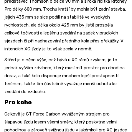
představec Thomson o délce 90 mm a široká řídítka Ritchey
Pro délky 680 mm. Trochu kratší by mohla být zadní stavba,
jejích 435 mm se sice podílí na stabilitě ve vysokých
rychlostech, ale délka okolo 425 mm by jistě prospěla
celkové točivosti a lepšímu zvedání na zadek v prudkých
sjezdech či při nadhazování předního kola přes překážky. V
intencích XC jízdy je to však zcela v normě.
Střed je o něco výše, než bývá u XC rámů zvykem, je to
jednak vyšším zdvihem, který musí mít prostor pro chod na
doraz, a také kolo disponuje mnohem lepší prostupností
terénem, takže tím částečně vyvažuje menší ochotu ke
zvedání do vzduchu.
Pro koho
Celkově je GT Force Carbon vyváženým strojem pro
šlapavou jízdu lesem všemi směry, který poskytne velmi
pohodlnou a zároveň svižnou jízdu v jakémkoli pro XC jezdce