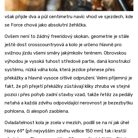
však přijde dva a půl centimetru navíc vhod ve sjezdech, kde
se Force chová jako absolutní žehlička.
Ovšem není to žádný freeridový skokan, geometrie je stále
ještě dost crosscountryová a kolo je určeno hlavně pro
svižnou jízdu všemi směry jakýmkoliv terénem. Obrovskou
výhodou je vysoká tuhost středové partie, daná konstrukcí
systému, nízká váha kola, která jezdce přenese přes
překážky a hlavně vysoce citlivé odpružení. Velmi příjemný je
fakt, že při přejetí překážky zůstávají kliky zhruba ve stejné
pozici i přes pohyb zadní stavby vzad, takže řetěz za pedály
netahá a každá zdvihu odpovídající nerovnost je bezezbytku
pohlcena, či alespoň zaoblena.
Ovladatelnost kola je zcela v mezích, podílí se na ní jak úhel
hlavy 69° (při nejvyšším zdvihu vidlice 150 mm) tak i kratší