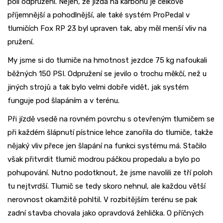
poli odpružení. Nejen, že jízda na karbonu je celkově
příjemnější a pohodlnější, ale také systém ProPedal v
tlumičích Fox RP 23 byl upraven tak, aby měl menší vliv na
pružení.
My jsme si do tlumiče na hmotnost jezdce 75 kg nafoukali
běžných 150 PSI. Odpružení se jevilo o trochu měkčí, než u
jiných strojů a tak bylo velmi dobře vidět, jak systém
funguje pod šlapáním a v terénu.
Při jízdě vsedě na rovném povrchu s otevřeným tlumičem se
při každém šlápnutí pístnice lehce zanořila do tlumiče, takže
nějaký vliv přece jen šlapání na funkci systému má. Stačilo
však přitvrdit tlumič modrou páčkou propedalu a bylo po
pohupování. Nutno podotknout, že jsme navolili ze tří poloh
tu nejtvrdší. Tlumič se tedy skoro nehnul, ale každou větší
nerovnost okamžitě pohltil. V rozbitějším terénu se pak
zadní stavba chovala jako opravdová žehlička. O příčných