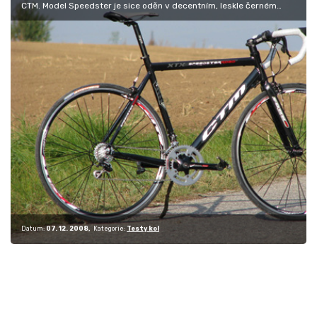
CTM. Model Speedster je sice oděn v decentním, leskle černém
hávu, ale i přes…
Datum:
07. 12. 2008
Kategorie:
Testy kol