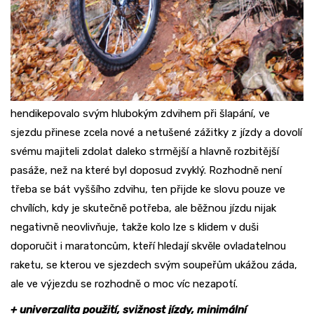
hendikepovalo svým hlubokým zdvihem při šlapání, ve
sjezdu přinese zcela nové a netušené zážitky z jízdy a dovolí
svému majiteli zdolat daleko strmější a hlavně rozbitější
pasáže, než na které byl doposud zvyklý. Rozhodně není
třeba se bát vyššího zdvihu, ten přijde ke slovu pouze ve
chvílích, kdy je skutečně potřeba, ale běžnou jízdu nijak
negativně neovlivňuje, takže kolo lze s klidem v duši
doporučit i maratoncům, kteří hledají skvěle ovladatelnou
raketu, se kterou ve sjezdech svým soupeřům ukážou záda,
ale ve výjezdu se rozhodně o moc víc nezapotí.
+ univerzalita použití, svižnost jízdy, minimální