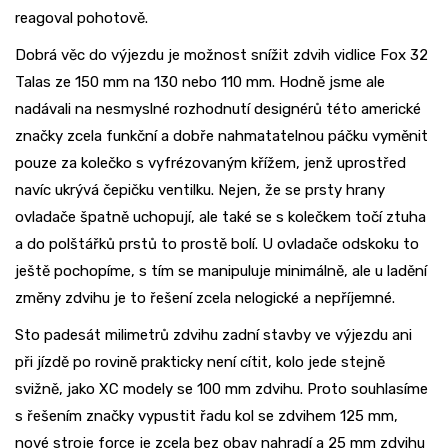
reagoval pohotově.
Dobrá věc do výjezdu je možnost snížit zdvih vidlice Fox 32
Talas ze 150 mm na 130 nebo 110 mm. Hodně jsme ale
nadávali na nesmyslné rozhodnutí designérů této americké
značky zcela funkční a dobře nahmatatelnou páčku vyměnit
pouze za kolečko s vyfrézovaným křížem, jenž uprostřed
navíc ukrývá čepičku ventilku. Nejen, že se prsty hrany
ovladače špatně uchopují, ale také se s kolečkem točí ztuha
a do polštářků prstů to prostě bolí. U ovladače odskoku to
ještě pochopíme, s tím se manipuluje minimálně, ale u ladění
změny zdvihu je to řešení zcela nelogické a nepříjemné.
Sto padesát milimetrů zdvihu zadní stavby ve výjezdu ani
při jízdě po rovině prakticky není cítit, kolo jede stejně
svižně, jako XC modely se 100 mm zdvihu. Proto souhlasíme
s řešením značky vypustit řadu kol se zdvihem 125 mm,
nové stroje force je zcela bez obav nahradí a 25 mm zdvihu