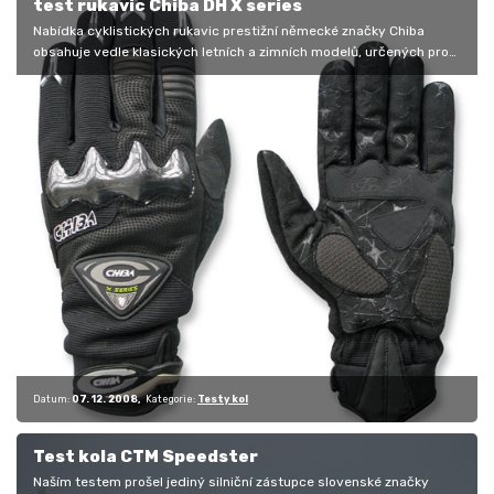
test rukavic Chiba DH X series
Nabídka cyklistických rukavic prestižní německé značky Chiba
obsahuje vedle klasických letních a zimních modelů, určených pro
horskou i…
Datum:
07. 12. 2008
Kategorie:
Testy kol
Test kola CTM Speedster
Naším testem prošel jediný silniční zástupce slovenské značky