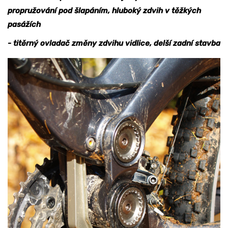
propružování pod šlapáním, hluboký zdvih v těžkých
pasážích
- titěrný ovladač změny zdvihu vidlice, delší zadní stavba