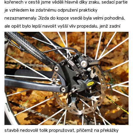
kořenech v cestě jsme věděli hlavně díky zraku, sedací partie
je vzhledem ke zdatnému odpružení prakticky
nezaznamenaly. Jízda do kopce vsedě byla velmi pohodlná,
ale opět bylo lepší
navolit vyšší vliv propedalu, jenž zadní
stavbě nedovolil tolik propružovat, přičemž na překážky