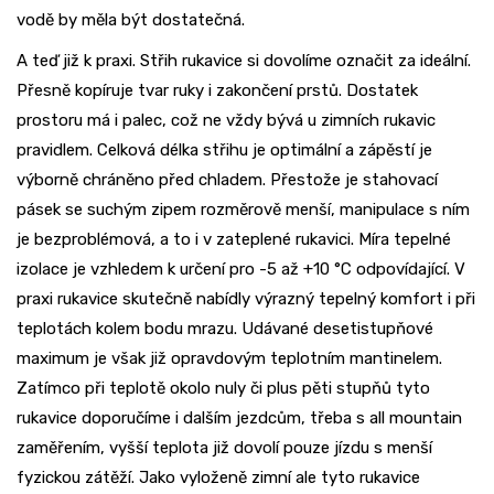
vodě by měla být dostatečná.
A teď již k praxi. Střih rukavice si dovolíme označit za ideální.
Přesně kopíruje tvar ruky i zakončení prstů. Dostatek
prostoru má i palec, což ne vždy bývá u zimních rukavic
pravidlem. Celková délka střihu je optimální a zápěstí je
výborně chráněno před chladem. Přestože je stahovací
pásek se suchým zipem rozměrově menší, manipulace s ním
je bezproblémová, a to i v zateplené rukavici. Míra tepelné
izolace je vzhledem k určení pro -5 až +10 °C odpovídající. V
praxi rukavice skutečně nabídly výrazný tepelný komfort i při
teplotách kolem bodu mrazu. Udávané desetistupňové
maximum je však již opravdovým teplotním mantinelem.
Zatímco při teplotě okolo nuly či plus pěti stupňů tyto
rukavice doporučíme i dalším jezdcům, třeba s all mountain
zaměřením, vyšší teplota již dovolí pouze jízdu s menší
fyzickou zátěží. Jako vyloženě zimní ale tyto rukavice