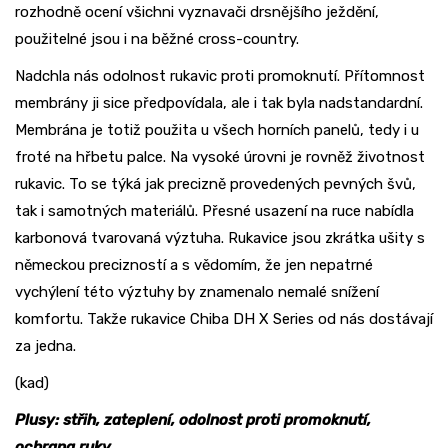
rozhodně ocení všichni vyznavači drsnějšího ježdění,
použitelné jsou i na běžné cross-country.
Nadchla nás odolnost rukavic proti promoknutí. Přítomnost
membrány ji sice předpovídala, ale i tak byla nadstandardní.
Membrána je totiž použita u všech horních panelů, tedy i u
froté na hřbetu palce. Na vysoké úrovni je rovněž životnost
rukavic. To se týká jak precizně provedených pevných švů,
tak i samotných materiálů. Přesné usazení na ruce nabídla
karbonová tvarovaná výztuha. Rukavice jsou zkrátka ušity s
německou precizností a s vědomím, že jen nepatrné
vychýlení této výztuhy by znamenalo nemalé snížení
komfortu. Takže rukavice Chiba DH X Series od nás dostávají
za jedna.
(kad)
Plusy: střih, zateplení, odolnost proti promoknutí,
ochrana ruky