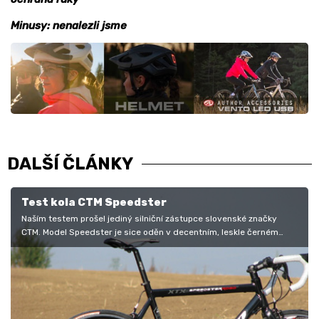
Minusy: nenalezli jsme
DALŠÍ ČLÁNKY
Test kola CTM Speedster
Naším testem prošel jediný silniční zástupce slovenské značky
CTM. Model Speedster je sice oděn v decentním, leskle černém
hávu, ale i přes…