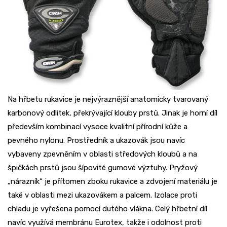
Na hřbetu rukavice je nejvýraznější anatomicky tvarovaný
karbonový odlitek, překrývající klouby prstů. Jinak je horní díl
především kombinací vysoce kvalitní přírodní kůže a
pevného nylonu. Prostředník a ukazovák jsou navíc
vybaveny zpevněním v oblasti středových kloubů a na
špičkách prstů jsou šípovité gumové výztuhy. Pryžový
„nárazník“ je přítomen zboku rukavice a zdvojení materiálu je
také v oblasti mezi ukazovákem a palcem. Izolace proti
chladu je vyřešena pomocí dutého vlákna. Celý hřbetní díl
navíc využívá membránu Eurotex, takže i odolnost proti