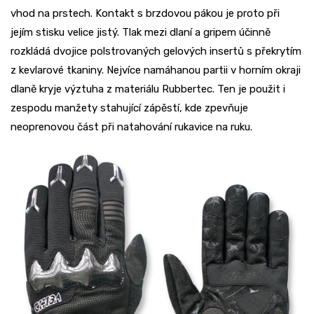
vhod na prstech. Kontakt s brzdovou pákou je proto při
jejím stisku velice jistý. Tlak mezi dlaní a gripem účinně
rozkládá dvojice polstrovaných gelových insertů s překrytím
z kevlarové tkaniny. Nejvíce namáhanou partii v horním okraji
dlaně kryje výztuha z materiálu Rubbertec. Ten je použit i
zespodu manžety stahující zápěstí, kde zpevňuje
neoprenovou část při natahování rukavice na ruku.