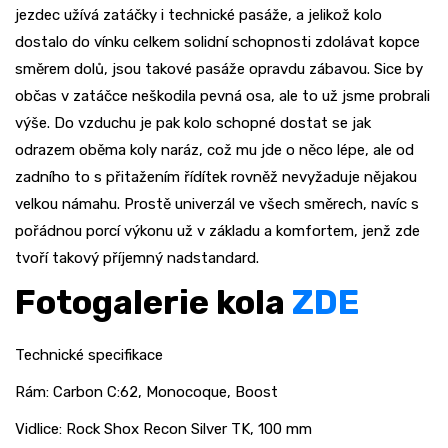
jezdec užívá zatáčky i technické pasáže, a jelikož kolo
dostalo do vínku celkem solidní schopnosti zdolávat kopce
směrem dolů, jsou takové pasáže opravdu zábavou. Sice by
občas v zatáčce neškodila pevná osa, ale to už jsme probrali
výše. Do vzduchu je pak kolo schopné dostat se jak
odrazem oběma koly naráz, což mu jde o něco lépe, ale od
zadního to s přitažením řídítek rovněž nevyžaduje nějakou
velkou námahu. Prostě univerzál ve všech směrech, navíc s
pořádnou porcí výkonu už v základu a komfortem, jenž zde
tvoří takový příjemný nadstandard.
Fotogalerie kola
ZDE
Technické specifikace
Rám: Carbon C:62, Monocoque, Boost
Vidlice: Rock Shox Recon Silver TK, 100 mm