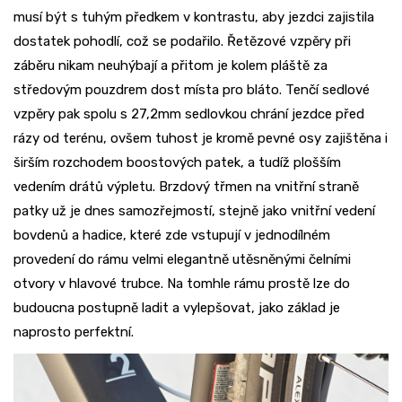
musí být s tuhým předkem v kontrastu, aby jezdci zajistila
dostatek pohodlí, což se podařilo. Řetězové vzpěry při
záběru nikam neuhýbají a přitom je kolem pláště za
středovým pouzdrem dost místa pro bláto. Tenčí sedlové
vzpěry pak spolu s 27,2mm sedlovkou chrání jezdce před
rázy od terénu, ovšem tuhost je kromě pevné osy zajištěna i
širším rozchodem boostových patek, a tudíž plošším
vedením drátů výpletu. Brzdový třmen na vnitřní straně
patky už je dnes samozřejmostí, stejně jako vnitřní vedení
bovdenů a hadice, které zde vstupují v jednodílném
provedení do rámu velmi elegantně utěsněnými čelními
otvory v hlavové trubce. Na tomhle rámu prostě lze do
budoucna postupně ladit a vylepšovat, jako základ je
naprosto perfektní.