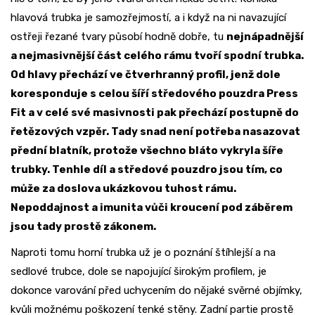
hlavová trubka je samozřejmostí, a i když na ni navazující
ostřeji řezané tvary působí hodně dobře, tu
nejnápadnější
a nejmasivnější část celého rámu tvoří spodní trubka.
Od hlavy přechází ve čtverhranný profil, jenž dole
koresponduje s celou šíří středového pouzdra Press
Fit a v celé své masivnosti pak přechází postupně do
řetězových vzpěr. Tady snad není potřeba nasazovat
přední blatník, protože všechno bláto vykryla šíře
trubky. Tenhle díl a středové pouzdro jsou tím, co
může za doslova ukázkovou tuhost rámu.
Nepoddajnost a imunita vůči kroucení pod záběrem
jsou tady prostě zákonem.
Naproti tomu horní trubka už je o poznání štíhlejší a na
sedlové trubce, dole se napojující širokým profilem, je
dokonce varování před uchycením do nějaké svěrné objímky,
kvůli možnému poškození tenké stěny. Zadní partie prostě