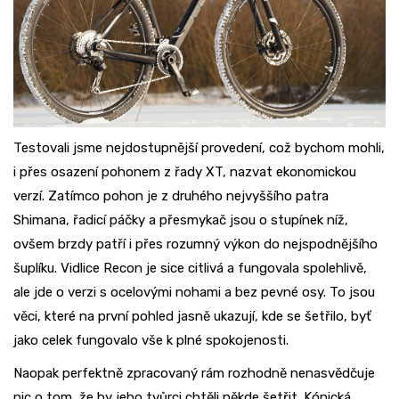
Testovali jsme nejdostupnější provedení, což bychom mohli,
i přes osazení pohonem z řady XT, nazvat ekonomickou
verzí. Zatímco pohon je z druhého nejvyššího patra
Shimana, řadicí páčky a přesmykač jsou o stupínek níž,
ovšem brzdy patří i přes rozumný výkon do nejspodnějšího
šuplíku. Vidlice Recon je sice citlivá a fungovala spolehlivě,
ale jde o verzi s ocelovými nohami a bez pevné osy. To jsou
věci, které na první pohled jasně ukazují, kde se šetřilo, byť
jako celek fungovalo vše k plné spokojenosti.
Naopak perfektně zpracovaný rám rozhodně nenasvědčuje
nic o tom, že by jeho tvůrci chtěli někde šetřit. Kónická