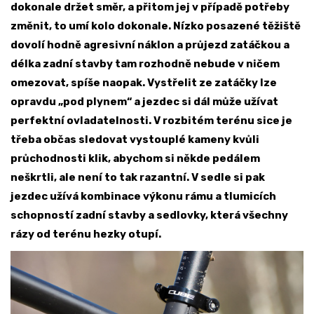
dokonale držet směr, a přitom jej v případě potřeby
změnit, to umí kolo dokonale. Nízko posazené těžiště
dovolí hodně agresivní náklon a průjezd zatáčkou a
délka zadní stavby tam rozhodně nebude v ničem
omezovat, spíše naopak. Vystřelit ze zatáčky lze
opravdu „pod plynem“ a jezdec si dál může užívat
perfektní ovladatelnosti. V rozbitém terénu sice je
třeba občas sledovat vystouplé kameny kvůli
průchodnosti klik, abychom si někde pedálem
neškrtli, ale není to tak razantní. V sedle si pak
jezdec užívá kombinace výkonu rámu a tlumicích
schopností zadní stavby a sedlovky, která všechny
rázy od terénu hezky otupí.