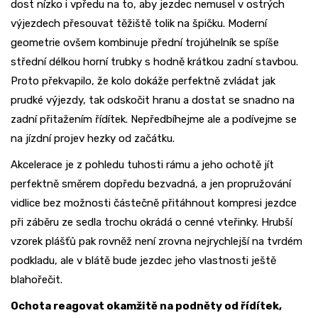
dost nízko i vpředu na to, aby jezdec nemusel v ostrých
výjezdech přesouvat těžiště tolik na špičku. Moderní
geometrie ovšem kombinuje přední trojúhelník se spíše
střední délkou horní trubky s hodně krátkou zadní stavbou.
Proto překvapilo, že kolo dokáže perfektně zvládat jak
prudké výjezdy, tak odskočit hranu a dostat se snadno na
zadní přitažením řídítek. Nepředbíhejme ale a podívejme se
na jízdní projev hezky od začátku.
Akcelerace je z pohledu tuhosti rámu a jeho ochotě jít
perfektně směrem dopředu bezvadná, a jen propružování
vidlice bez možnosti částečně přitáhnout kompresi jezdce
při záběru ze sedla trochu okrádá o cenné vteřinky. Hrubší
vzorek plášťů pak rovněž není zrovna nejrychlejší na tvrdém
podkladu, ale v blátě bude jezdec jeho vlastnosti ještě
blahořečit.
Ochota reagovat okamžitě na podněty od řídítek,