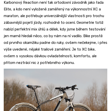
Karbonový Reaction není tak ortodoxní závodník jako řada
Elite, a kdo není vyloženě zaměřený na výkonnostní XC a
maraton, ale potřebuje univerzálnější vlastnosti pro trochu
zábavnější pojetí jízdy, rozhodně to ocení. Geometrie totiž
nabízí perfektní mix úhlů a délek, kdy jsme během testování
jen marně hledali něco, co by nám na ní vadilo. Bike prostě
od prvního okamžiku padne do ruky, ovšem nečekejme, i přes
výše uvedené, nějaké trailové zaměření. Je to XC bike,
ovšem s vysokou dávkou ovladatelnosti, komfortu, ale
přitom neztrácí nic z potřebného výkonu.