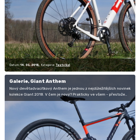
Datum:
14. 05. 2018
Kategorie:
Testy kol
Galerie, Giant Anthem
Nový devětadvacítkový Anthem je jednou z nejdůležitějších novinek
kolekce Giant 2018. V čem je nový? Prakticky ve všem - přestože
si…