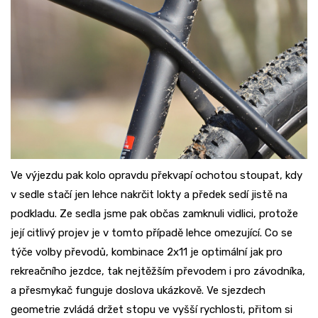
Ve výjezdu pak kolo opravdu překvapí ochotou stoupat, kdy
v sedle stačí jen lehce nakrčit lokty a předek sedí jistě na
podkladu. Ze sedla jsme pak občas zamknuli vidlici, protože
její citlivý projev je v tomto případě lehce omezující. Co se
týče volby převodů, kombinace 2x11 je optimální jak pro
rekreačního jezdce, tak nejtěžším převodem i pro závodníka,
a přesmykač funguje doslova ukázkově. Ve sjezdech
geometrie zvládá držet stopu ve vyšší rychlosti, přitom si