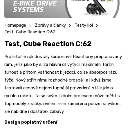
Homepage
Zprávy a články
Testy kol
Test, Cube Reaction C:62
Test, Cube Reaction C:62
Pro letošní rok dostaly karbonové Reactiony přepracovaný
rám, jenž jako by si za hlavní cíl vytyčil maximální torzní
tuhost a přitom vstřícnost k jezdci, co se absorpce rázů
týče. Nový střih rámu rozhodně prospěl, a i když jsme
testovali cenově nejdostupnější provedení, stále jde o
rychlou raketu. Ta se svým jízdním projevem může měřit s
topmodely značky, ovšem není zaměřena pouze na výkon,
ale nabídne i dostatek zábavy.
Design poplatný určení