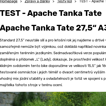
Homepage
Zprávy a články
Testy kol
TEST - Apache 
TEST - Apache Tanka Tate
Apache Tanka Tate 27,5“ A
Standard 27,5“ neustále sílí a pro letošní rok jej najdeme u drti
samozřejmě nemůže být výjimkou, což dokládá například novinka
zaměřeným terénním jezdkyním. Sedmadvacítková verze populární
doplněná o přídomek „L“ (Lady), dokazuje, že prostřední velikost k
klidným svědomím tento bike doporučíme ve velikosti 15,5“ jak 1
testované osmnáctce i jejich téměř o dvacet centimetrů vyšším k
vhodný mix jízdní stability a ovladatelnosti je totiž ve spojení 
majitelka tohoto stroje v terénu ocení.