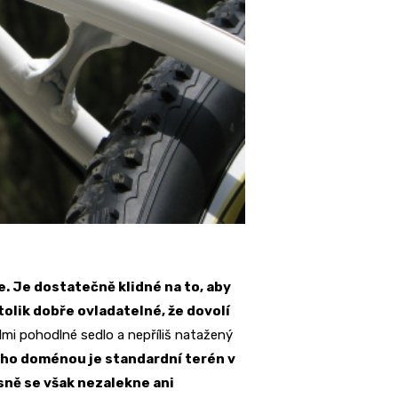
je. Je dostatečně klidné na to, aby
tolik dobře ovladatelné, že dovolí
elmi pohodlné sedlo a nepříliš natažený
ho doménou je standardní terén v
asně se však nezalekne ani