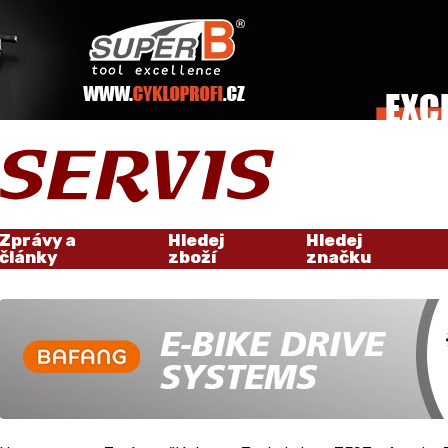
Zprávy a
Hledej
Hledej
články
zboží
značku