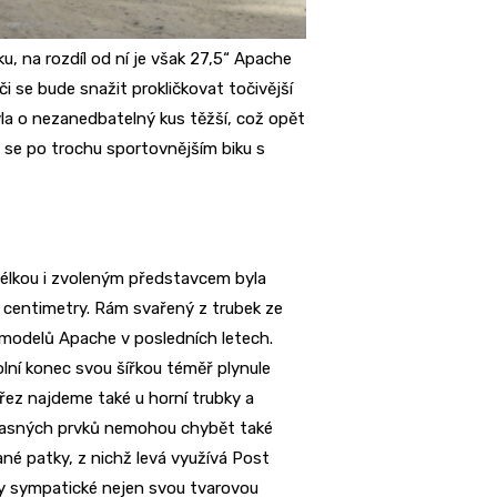
u, na rozdíl od ní je však 27,5“ Apache
i se bude snažit prokličkovat točivější
yla o nezanedbatelný kus těžší, což opět
i se po trochu sportovnějším biku s
élkou i zvoleným představcem byla
5 centimetry. Rám svařený z trubek ze
 u modelů Apache v posledních letech.
dolní konec svou šířkou téměř plynule
řez najdeme také u horní trubky a
oučasných prvků nemohou chybět také
ané patky, z nichž levá využívá Post
ly sympatické nejen svou tvarovou