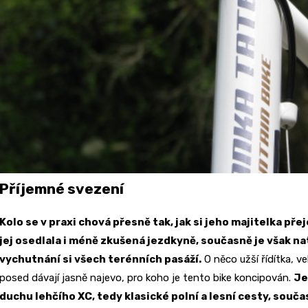
Příjemné svezení
Kolo se v praxi chová přesně tak, jak si jeho majitelka pře
jej osedlala i méně zkušená jezdkyně, současně je však na
vychutnání si všech terénních pasáží.
O něco užší řídítka, v
posed dávají jasně najevo, pro koho je tento bike koncipován.
Je
duchu lehčího XC, tedy klasické polní a lesní cesty, souč