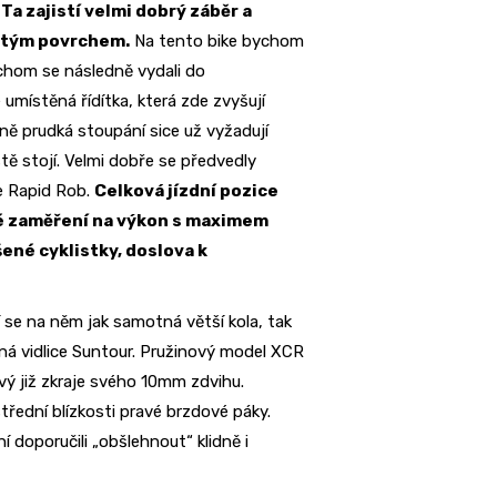
Ta zajistí velmi dobrý záběr a
nitým povrchem.
Na tento bike bychom
bychom se následně vydali do
umístěná řídítka, která zde zvyšují
dně prudká stoupání sice už vyžadují
stě stojí. Velmi dobře se předvedly
be Rapid Rob.
Celková jízdní pozice
čné zaměření na výkon s maximem
šené cyklistky, doslova k
í se na něm jak samotná větší kola, tak
ená vidlice Suntour. Pružinový model XCR
ivý již zkraje svého 10mm zdvihu.
třední blízkosti pravé brzdové páky.
doporučili „obšlehnout“ klidně i