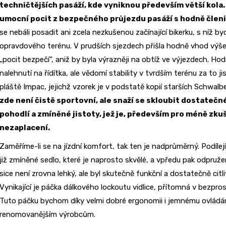
techničtějších pasáží, kde vyniknou především větší kola. 
umocní pocit z bezpečného průjezdu pasáží s hodně čle
se nebáli posadit ani zcela nezkušenou začínající bikerku, s níž 
opravdového terénu. V prudších sjezdech přišla hodně vhod výše 
„pocit bezpečí“, aniž by byla výrazněji na obtíž ve výjezdech. Ho
nalehnutí na řídítka, ale vědomí stability v tvrdším terénu za to ji
pláště Impac, jejichž vzorek je v podstatě kopií starších Schwal
zde není čistě sportovní, ale snaží se skloubit dostate
pohodlí a zmíněné jistoty, jež je, především pro méně zku
nezaplacení.
Zaměříme-li se na jízdní komfort, tak ten je nadprůměrný. Podílej
již zmíněné sedlo, které je naprosto skvělé, a vpředu pak odpruž
sice není zrovna lehký, ale byl skutečně funkční a dostatečně citl
Vynikající je páčka dálkového lockoutu vidlice, přítomná v bezpros
Tuto páčku bychom díky velmi dobré ergonomii i jemnému ovládání 
renomovanějším výrobcům.