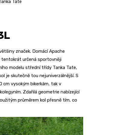
Tanka Tate
3L
vé většiny značek. Domácí Apache
 tentokrát určená sportovněji
ho modelu střední třídy Tanka Tate,
ol je skutečně tou nejuniverzálnější. S
60 cm vysokým bikerkám, tak v
olegyním. Zdařilá geometrie nabízející
s použitým průměrem kol přesně tím, co