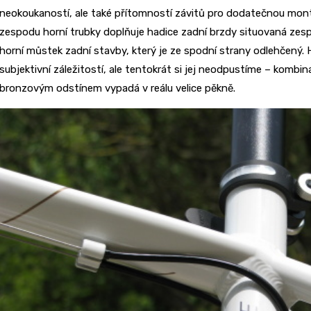
neokoukaností, ale také přítomností závitů pro dodatečnou montá
zespodu horní trubky doplňuje hadice zadní brzdy situovaná zespo
horní můstek zadní stavby, který je ze spodní strany odlehčený.
subjektivní záležitostí, ale tentokrát si jej neodpustíme – kombin
bronzovým odstínem vypadá v reálu velice pěkně.