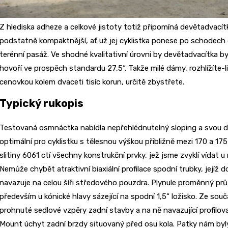
Z hlediska adheze a celkové jistoty totiž připomíná devětadvacítk
podstatně kompaktnější, ať už jej cyklistka ponese po schodech č
terénní pasáž. Ve shodné kvalitativní úrovni by devětadvacítka b
hovoří ve prospěch standardu 27,5“. Takže milé dámy, rozhlížíte-l
cenovkou kolem dvaceti tisíc korun, určitě zbystřete.
Typický rukopis
Testovaná osmnáctka nabídla nepřehlédnutelný sloping a svou d
optimální pro cyklistku s tělesnou výškou přibližně mezi 170 a 17
slitiny 6061 ctí všechny konstrukční prvky, jež jsme zvyklí vídat
Nemůže chybět atraktivní biaxiální profilace spodní trubky, jejíž 
navazuje na celou šíři středového pouzdra. Plynule proměnný prů
především u kónické hlavy sázející na spodní 1,5“ ložisko. Ze s
prohnuté sedlové vzpěry zadní stavby a na ně navazující profilov
Mount úchyt zadní brzdy situovaný před osu kola. Patky nám by