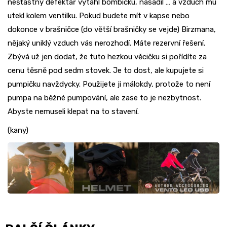
nešťastný defektář vytáhl bombičku, nasadil … a vzduch mu
utekl kolem ventilku. Pokud budete mít v kapse nebo
dokonce v brašničce (do větší brašničky se vejde) Birzmana,
nějaký uniklý vzduch vás nerozhodí. Máte rezervní řešení.
Zbývá už jen dodat, že tuto hezkou věcičku si pořídíte za
cenu těsně pod sedm stovek. Je to dost, ale kupujete si
pumpičku navždycky. Použijete ji málokdy, protože to není
pumpa na běžné pumpování, ale zase to je nezbytnost.
Abyste nemuseli klepat na to stavení.
(kany)