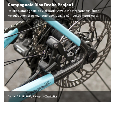
Campagnolo Disc Brake Project
Italské Campagnolo se v případě vývoje vlastní řady silničních
kotoučových brzd rozhodlo spojit síly s německou Magurou a
výsledek je hodně…
Datum:
03. 12. 2017
Kategorie:
Technika