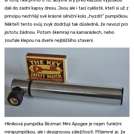
si totiž říká přímo o to, abyste si ji před každou vyjížďkou
dali do zadní kapsy dresu. Jsou ale i tací cyklisté, kteří si už z
principu nechtějí své krásné silniční kolo „hyzdit“ pumpičkou.
Někteří tento svůj zvyk dodržují tak důsledně, že nevozí pro
jistotu žádnou. Potom škemrají na kamarádech, nebo
zoufale klepou na dveře nejbližšího stavení.
Hliníková pumpička Birzman Mini Apogee je nejen funkční
minipumpičkou, ale i designovou záležitostí. Příjemné je, že