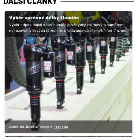
DALŠÍ ČLÁNKY
Výběr správné délky tlumiče
Výběr odpovídající délky tlumiče je vždycky zajímavým námětem
na různých bikových fórech, kde řada jedinců přemýšlí nad tím, co
by kdyby, a…
Datum:
03. 12. 2017
Kategorie:
Technika