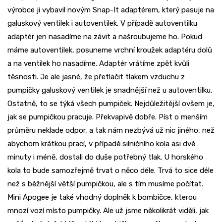
výrobce ji vybavil novým Snap-It adaptérem, který pasuje na
galuskový ventilek i autoventilek. V případě autoventilku
adaptér jen nasadíme na závit a našroubujeme ho. Pokud
máme autoventilek, posuneme vrchní kroužek adaptéru dolů
a na ventilek ho nasadíme. Adaptér vrátíme zpět kvůli
těsnosti. Je ale jasné, že přetlačit tlakem vzduchu z
pumpičky galuskový ventilek je snadnější než u autoventilku.
Ostatně, to se týká všech pumpiček. Nejdůležitější ovšem je,
jak se pumpičkou pracuje. Překvapivě dobře. Píst o menším
průměru neklade odpor, a tak nám nezbývá už nic jiného, než
abychom krátkou prací, v případě silničního kola asi dvě
minuty i méně, dostali do duše potřebný tlak. U horského
kola to bude samozřejmě trvat o něco déle. Trvá to sice déle
než s běžnější větší pumpičkou, ale s tím musíme počítat.
Mini Apogee je také vhodný doplněk k bombičce, kterou
mnozí vozí místo pumpičky. Ale už jsme několikrát viděli, jak