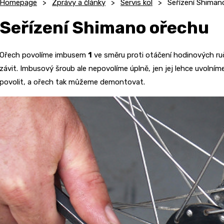
Homepage
Zprávy a články
Servis kol
Seřízení Shiman
Seřízení Shimano ořechu
Ořech povolíme imbusem
1
ve směru proti otáčení hodinových ruči
závit. Imbusový šroub ale nepovolíme úplně, jen jej lehce uvolníme
povolit, a ořech tak můžeme demontovat.