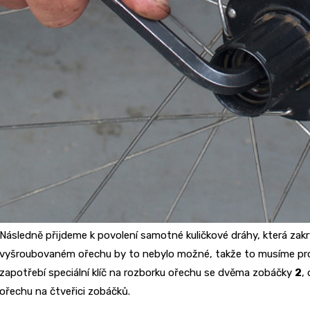
Následně přijdeme k povolení samotné kuličkové dráhy, která zakr
vyšroubovaném ořechu by to nebylo možné, takže to musíme prov
zapotřebí speciální klíč na rozborku ořechu se dvěma zobáčky
2
,
ořechu na čtveřici zobáčků.