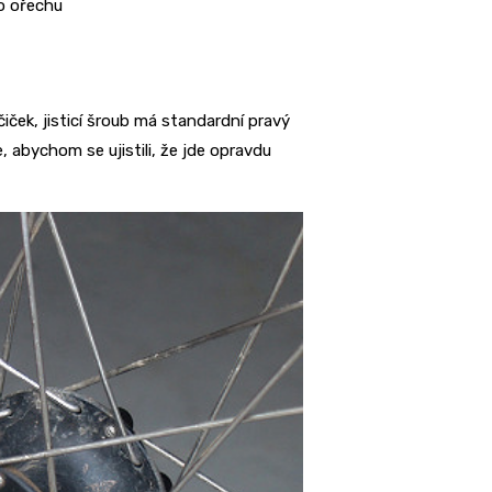
o ořechu
ček, jisticí šroub má standardní pravý
, abychom se ujistili, že jde opravdu