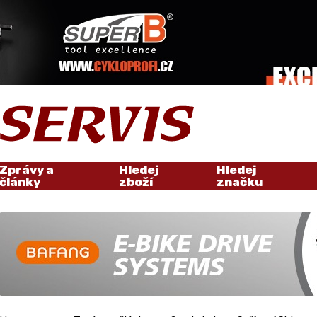
Zprávy a
Hledej
Hledej
články
zboží
značku