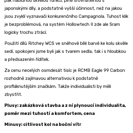
pak nabídnou skvělou funkci, plně srovnatelnou s
japonskými díly, a podstatně vyšší účinnost, než na jakou
jsou zvyklí vyznavači konkurenčního Campagnola. Tuhost klik
je bezproblémová, na systém Hollowtech II zde ale Sram
logicky trochu ztrácí.
Použití dílů Ritchey WCS ve sněhově bílé barvě ke kolu skvěle
sedí, spokojeni jsme byli jak s tvarem sedla, tak i s hloubkou
a předsazením řídítek.
Za cenu necelých osmdesát tisíc je RCMB Eagle 99 Carbon
rozhodně zajímavou alternativou k podstatně
profláknutějším značkám. Takže individualisti by měli
zbystřit.
Plusy: zakázková stavba a z ní plynoucí individualita,
poměr mezi tuhostí a komfortem, cena
Minusy: citlivost kol na boční vítr