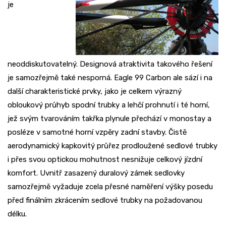
je
neoddiskutovatelný. Designová atraktivita takového řešení
je samozřejmě také nesporná. Eagle 99 Carbon ale sází i na
další charakteristické prvky, jako je celkem výrazný
obloukový průhyb spodní trubky a lehčí prohnutí i té horní,
jež svým tvarováním takřka plynule přechází v monostay a
posléze v samotné horní vzpěry zadní stavby. Čistě
aerodynamický kapkovitý průřez prodloužené sedlové trubky
i přes svou optickou mohutnost nesnižuje celkový jízdní
komfort. Uvnitř zasazený duralový zámek sedlovky
samozřejmě vyžaduje zcela přesné naměření výšky posedu
před finálním zkrácením sedlové trubky na požadovanou
délku.