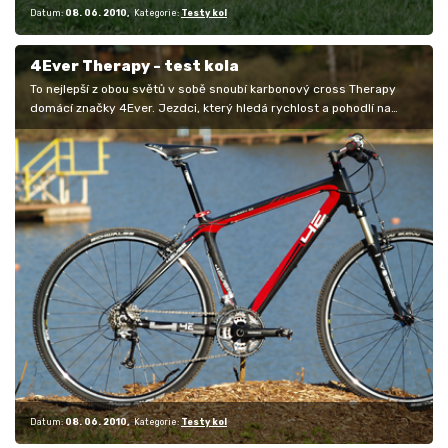
Datum:
08. 06. 2010
Kategorie:
Testy kol
4Ever Therapy - test kola
To nejlepší z obou světů v sobě snoubí karbonový cross Therapy
domácí značky 4Ever. Jezdci, který hledá rychlost a pohodlí na
silnici i v…
Datum:
08. 06. 2010
Kategorie:
Testy kol