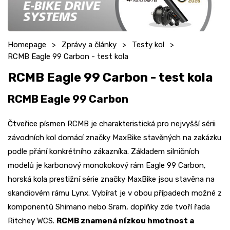
Homepage
Zprávy a články
Testy kol
RCMB Eagle 99 Carbon - test kola
RCMB Eagle 99 Carbon - test kola
RCMB Eagle 99 Carbon
Čtveřice písmen RCMB je charakteristická pro nejvyšší sérii
závodních kol domácí značky MaxBike stavěných na zakázku
podle přání konkrétního zákazníka. Základem silničních
modelů je karbonový monokokový rám Eagle 99 Carbon,
horská kola prestižní série značky MaxBike jsou stavěna na
skandiovém rámu Lynx. Vybírat je v obou případech možné z
komponentů Shimano nebo Sram, doplňky zde tvoří řada
Ritchey WCS.
RCMB znamená nízkou hmotnost a