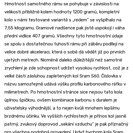
Hmotnost samotného rámu se pohybuje v závislosti na
velikosti přibližně kolem hodnoty 1200 gramů, kompletní
kolo v námi testované variantě s „redem“ se vyšplhalo na
7,55 kilogramu. Gramové nadšence pak jistě uspokojí i váha
přední vidlice 407 gramů. Všechny tyto hmotnostní údaje
se spolu s dostatečnou tuhostí rámu při záběru podílejí na
velice dobré akceleraci, která o sobě dá vědět již po prvních
ujetých metrech. Nicméně daleko důležitější než samotné
zrychlení je zde schopnost udržet vysokou rychlost, což je z
velké části zásluhou zapletených kol Sram S60. Číslovka v
názvu samozřejmě udává výšku profilu karbonového ráfku v
milimetrech. Po hmotnostní stránce sice nejsou tato kola
úplnou špičkou, ovšem kombinace karbonu s duralem je
uživatelsky výhodnější, a to nejen kvůli mnohem lepšímu
brzdnému účinku. Ve vyšších rychlostech je přínos kol jasně
patrný, zvukový doprovod „sekání vzduchu“ je pak příznačný
pro všechna podobná provedení. I když bychom kola Sram