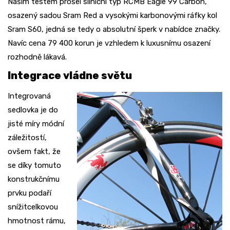
Naším testem prošel silniční typ RCMB Eagle 99 Carbon,
osazený sadou Sram Red a vysokými karbonovými ráfky kol
Sram S60, jedná se tedy o absolutní šperk v nabídce značky.
Navíc cena 79 400 korun je vzhledem k luxusnímu osazení
rozhodně lákavá.
Integrace vládne světu
Integrovaná
sedlovka je do
jisté míry módní
záležitostí,
ovšem fakt, že
se díky tomuto
konstrukčnímu
prvku podaří
snížitcelkovou
hmotnost rámu,