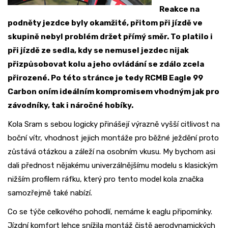
Reakce na
podněty jezdce byly okamžité, přitom při jízdě ve
skupině nebyl problém držet přímý směr. To platilo i
při jízdě ze sedla, kdy se nemusel jezdec nijak
přizpůsobovat kolu a jeho ovládání se zdálo zcela
přirozené. Po této stránce je tedy RCMB Eagle 99
Carbon oním ideálním kompromisem vhodným jak pro
závodníky, tak i náročné hobíky.
Kola Sram s sebou logicky přinášejí výrazně vyšší citlivost na
boční vítr, vhodnost jejich montáže pro běžné ježdění proto
zůstává otázkou a záleží na osobním vkusu. My bychom asi
dali přednost nějakému univerzálnějšímu modelu s klasickým
nižším profilem ráfku, který pro tento model kola značka
samozřejmě také nabízí.
Co se týče celkového pohodlí, nemáme k eaglu připomínky.
Jízdní komfort lehce snížila montáž čistě aerodynamických