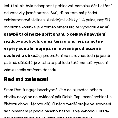
kol, i tak ale byla schopnost pohlcovat nemalou část otřesů
od vozovky jasně patrná. Svůj díl na tom má přední
celokarbonová vidlice s klasickými ložisky 1 ⅛ palce, nepříliš
mohutná korunka je v tomto směru určitě výhodou.
Zadní
stavbě také nelze upřít snahu o celkové navýšení
jezdcova pohodlí, důležitější úlohu než samotné
vzpěry zde ale hraje již zmiňovaná prodloužená
sedlová trubka.
Její propružení na nerovnostech je jasně
patrné, důležité je z tohoto pohledu také nemalé vyosení
zámku sedla směrem dozadu.
Red má zelenou!
Sram Red funguje bezchybně. Jen co si jezdec během
chvilky navykne na ovládání pák Doble Tap, ocení rychlost a
čistotu chodu těchto dílů. O něco tvrdší projev ve srovnání
se Shimanem je podle našeho názoru spíš výhodou. Brzdy