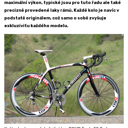
maximální výkon, typické jsou pro tuto řadu ale také
precizně provedené laky rámů. Každé kolo je navíc v
podstatě originálem, což samo o sobě zvyšuje
exkluzivitu každého modelu.