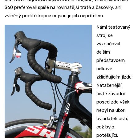
S60 preferovali spíše na rovinatější tratě a časovky, ani
zvlněný profil či kopce nejsou jejich nepřítelem.
Námi testovaný
stroj se
vyznačoval
delším
představcem
celkově
zklidňujícím jízdu.
Nataženější,
čistě závodní
posed zde však
nebyl na úkor
ovladatelnosti,
což bylo
potěšující.