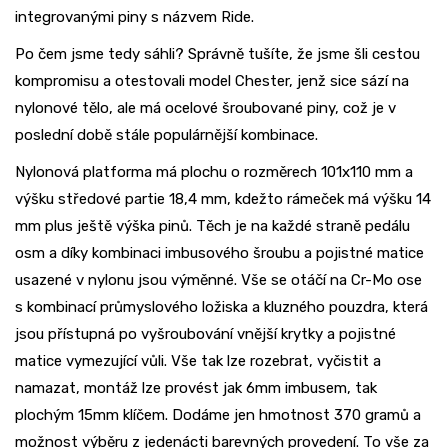
integrovanými piny s názvem Ride.
Po čem jsme tedy sáhli? Správně tušíte, že jsme šli cestou
kompromisu a otestovali model Chester, jenž sice sází na
nylonové tělo, ale má ocelové šroubované piny, což je v
poslední době stále populárnější kombinace.
Nylonová platforma má plochu o rozměrech 101x110 mm a
výšku středové partie 18,4 mm, kdežto rámeček má výšku 14
mm plus ještě výška pinů. Těch je na každé straně pedálu
osm a díky kombinaci imbusového šroubu a pojistné matice
usazené v nylonu jsou výměnné. Vše se otáčí na Cr-Mo ose
s kombinací průmyslového ložiska a kluzného pouzdra, která
jsou přístupná po vyšroubování vnější krytky a pojistné
matice vymezující vůli. Vše tak lze rozebrat, vyčistit a
namazat, montáž lze provést jak 6mm imbusem, tak
plochým 15mm klíčem. Dodáme jen hmotnost 370 gramů a
možnost výběru z jedenácti barevných provedení. To vše za