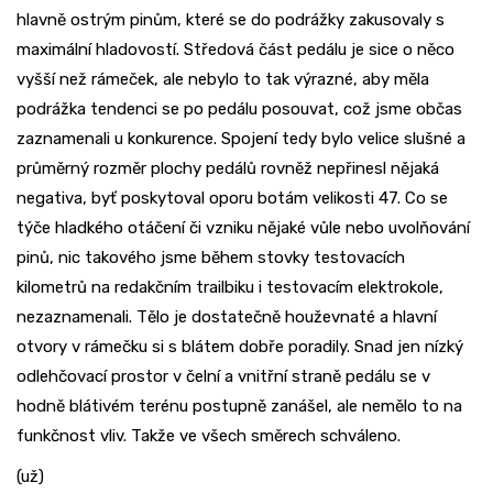
hlavně ostrým pinům, které se do podrážky zakusovaly s
maximální hladovostí. Středová část pedálu je sice o něco
vyšší než rámeček, ale nebylo to tak výrazné, aby měla
podrážka tendenci se po pedálu posouvat, což jsme občas
zaznamenali u konkurence. Spojení tedy bylo velice slušné a
průměrný rozměr plochy pedálů rovněž nepřinesl nějaká
negativa, byť poskytoval oporu botám velikosti 47. Co se
týče hladkého otáčení či vzniku nějaké vůle nebo uvolňování
pinů, nic takového jsme během stovky testovacích
kilometrů na redakčním trailbiku i testovacím elektrokole,
nezaznamenali. Tělo je dostatečně houževnaté a hlavní
otvory v rámečku si s blátem dobře poradily. Snad jen nízký
odlehčovací prostor v čelní a vnitřní straně pedálu se v
hodně blátivém terénu postupně zanášel, ale nemělo to na
funkčnost vliv. Takže ve všech směrech schváleno.
(už)