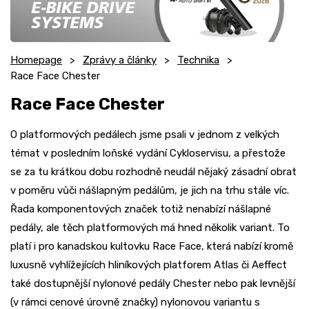
Homepage
Zprávy a články
Technika
Race Face Chester
Race Face Chester
O platformových pedálech jsme psali v jednom z velkých
témat v posledním loňské vydání Cykloservisu, a přestože
se za tu krátkou dobu rozhodně neudál nějaký zásadní obrat
v poměru vůči nášlapným pedálům, je jich na trhu stále víc.
Řada komponentových značek totiž nenabízí nášlapné
pedály, ale těch platformových má hned několik variant. To
platí i pro kanadskou kultovku Race Face, která nabízí kromě
luxusně vyhlížejících hliníkových platforem Atlas či Aeffect
také dostupnější nylonové pedály Chester nebo pak levnější
(v rámci cenové úrovně značky) nylonovou variantu s