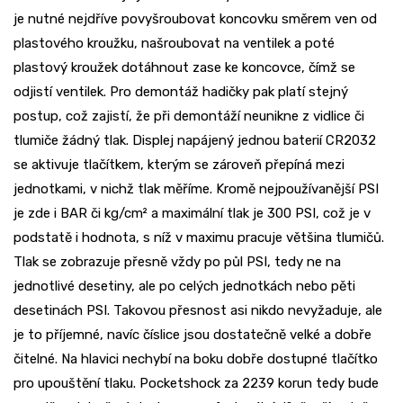
je nutné nejdříve povyšroubovat koncovku směrem ven od
plastového kroužku, našroubovat na ventilek a poté
plastový kroužek dotáhnout zase ke koncovce, čímž se
odjistí ventilek. Pro demontáž hadičky pak platí stejný
postup, což zajistí, že při demontáží neunikne z vidlice či
tlumiče žádný tlak. Displej napájený jednou baterií CR2032
se aktivuje tlačítkem, kterým se zároveň přepíná mezi
jednotkami, v nichž tlak měříme. Kromě nejpoužívanější PSI
je zde i BAR či kg/cm² a maximální tlak je 300 PSI, což je v
podstatě i hodnota, s níž v maximu pracuje většina tlumičů.
Tlak se zobrazuje přesně vždy po půl PSI, tedy ne na
jednotlivé desetiny, ale po celých jednotkách nebo pěti
desetinách PSI. Takovou přesnost asi nikdo nevyžaduje, ale
je to příjemné, navíc číslice jsou dostatečně velké a dobře
čitelné. Na hlavici nechybí na boku dobře dostupné tlačítko
pro upouštění tlaku. Pocketshock za 2239 korun tedy bude