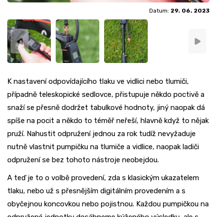
Datum:
29. 06. 2023
K nastavení odpovídajícího tlaku ve vidlici nebo tlumiči,
případně teleskopické sedlovce, přistupuje někdo poctivě a
snaží se přesně dodržet tabulkové hodnoty, jiný naopak dá
spíše na pocit a někdo to téměř neřeší, hlavně když to nějak
pruží. Nahustit odpružení jednou za rok tudíž nevyžaduje
nutně vlastnit pumpičku na tlumiče a vidlice, naopak ladiči
odpružení se bez tohoto nástroje neobejdou.
A teď je to o volbě provedení, zda s klasickým ukazatelem
tlaku, nebo už s přesnějším digitálním provedením a s
obyčejnou koncovkou nebo pojistnou. Každou pumpičkou na