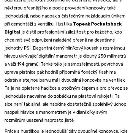
odpružené jednotky dosáhneme kýženého výsledku, ale s
některou přesnějšího a podle provedení koncovky také
jednodušeji, nebo naopak s částečným nežádoucím únikem
při demontáži z ventilku. Hustilka
Topeak Pocketshock
Digital
je čistě profesionální záležitost pro každého, kdo
chce mít své odpružení naladěné přesně na desetinné
jednotky PSI. Elegantní černý hliníkový kousek s rozměrnou
hlavou ukrývající digitální manometr je dlouhý 250 milimetrů
a váží 194 gramů. Tenké tělo je samozřejmostí, povrchová
úprava pístnice pak hodně připomíná foxácký Kashima
odstín a stejnou barvu má i dvoudílná koncovka na ventilek.
Ta je na opletené hadičce s otočným čepem a pro převoz se
jednoduše nacvakne do zobáčku na plastové rukojeti. Ta
sice není tak silná, ale nabídne dostatečně spolehlivý úchop,
naopak hlavice s manometrem je v dlani díky svým
rozměrům usazená naprosto jistě.
Práce s hustilkou je jednodušší díky dvoudílné koncovce, kde