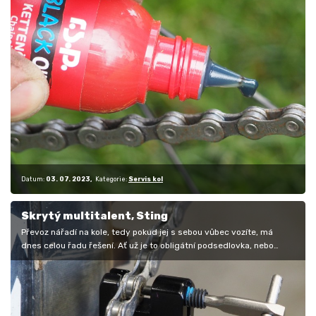
Datum:
03. 07. 2023
Kategorie:
Servis kol
Skrytý multitalent, Sting
Převoz nářadí na kole, tedy pokud jej s sebou vůbec vozíte, má
dnes celou řadu řešení. Ať už je to obligátní podsedlovka, nebo
rámová…