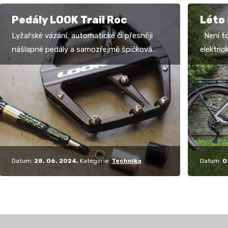
Pedály LOOK Trail Roc
Léto
Lyžařské vázání, automatické či přesněji
Není to
nášlapné pedály a samozřejmě špičková
elektri
silniční či horská kola spoléhající už dlouhou
M510 a 
dobu na…
pohonu,
Datum:
28. 06. 2024
Kategorie:
Technika
Datum:
0