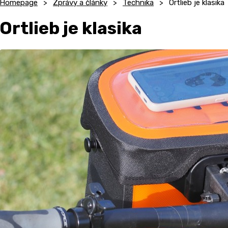
Homepage
Zprávy a články
Technika
Ortlieb je klasika
Ortlieb je klasika