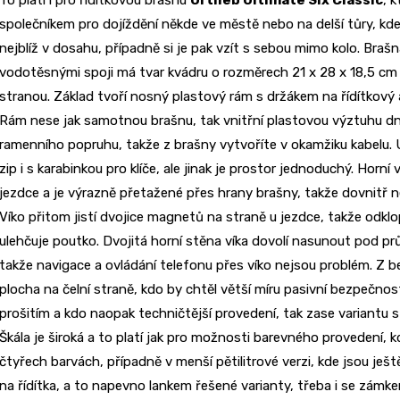
společníkem pro dojíždění někde ve městě nebo na delší tůry, kde
nejblíž v dosahu, případně si je pak vzít s sebou mimo kolo. Bra
vodotěsnými spoji má tvar kvádru o rozměrech 21 x 28 x 18,5 cm 
stranou. Základ tvoří nosný plastový rám s držákem na řídítkový
Rám nese jak samotnou brašnu, tak vnitřní plastovou výztuhu dn
ramenního popruhu, takže z brašny vytvoříte v okamžiku kabelu.
zip i s karabinkou pro klíče, ale jinak je prostor jednoduchý. Hor
jezdce a je výrazně přetažené přes hrany brašny, takže dovnitř nep
Víko přitom jistí dvojice magnetů na straně u jezdce, takže odklo
ulehčuje poutko. Dvojitá horní stěna víka dovolí nasunout pod p
takže navigace a ovládání telefonu přes víko nejsou problém. Z 
plocha na čelní straně, kdo by chtěl větší míru pasivní bezpečnost
prošitím a kdo naopak techničtější provedení, tak zase variantu 
Škála je široká a to platí jak pro možnosti barevného provedení, 
čtyřech barvách, případně v menší pětilitrové verzi, kde jsou ještě
na řídítka, a to napevno lankem řešené varianty, třeba i se zám