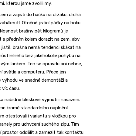
i, kterou jsme zvolili my.
em a zajistí do háčku na držáku, druhá
aháknutí. Otočné jisticí páčky na boku
. Nosnost brašny pět kilogramů je
t s předním kolem dorazit na zem, aby
í jistě, brašna nemá tendenci skákat na
růstřelného bez jakéhokoliv pohybu na
ovým lankem. Ten se opravdu ani nehne,
í světla a computeru. Přece jen
le výhodu ve snadné demontáži a
 víc času.
tka nabídne bleskové vyjmutí i nasazení.
sme kromě standardního naplnění
 otestovali i variantu s vložkou pro
panely pro uchycení suchého zipu. Tím
í prostor oddělit a zamezit tak kontaktu