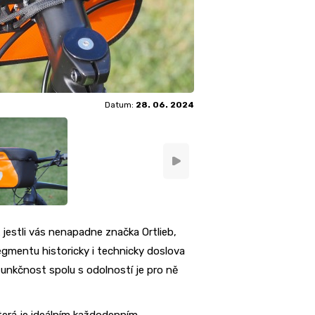
Datum:
28. 06. 2024
 jestli vás nenapadne značka Ortlieb,
egmentu historicky i technicky doslova
funkčnost spolu s odolností je pro ně
která je ideálním každodenním