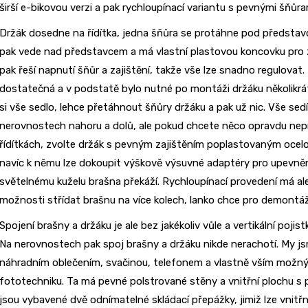
širší e-bikovou verzi a pak rychloupínací variantu s pevnými šňůram
Držák dosedne na řídítka, jedna šňůra se protáhne pod představc
pak vede nad představcem a má vlastní plastovou koncovku pro z
pak řeší napnutí šňůr a zajištění, takže vše lze snadno regulovat
dostatečná a v podstatě bylo nutné po montáži držáku několikrá
si vše sedlo, lehce přetáhnout šňůry držáku a pak už nic. Vše sed
nerovnostech nahoru a dolů, ale pokud chcete něco opravdu nep
řídítkách, zvolte držák s pevným zajištěním poplastovaným ocel
navíc k němu lze dokoupit výškově výsuvné adaptéry pro upevněn
světelnému kuželu brašna překáží. Rychloupínací provedení má a
možnosti střídat brašnu na více kolech, lanko chce pro demontáž
Spojení brašny a držáku je ale bez jakékoliv vůle a vertikální pojis
Na nerovnostech pak spoj brašny a držáku nikde nerachotí. My j
náhradním oblečením, svačinou, telefonem a vlastně vším možným
fototechniku. Ta má pevné polstrované stěny a vnitřní plochu s 
jsou vybavené dvě odnímatelné skládací přepážky, jimiž lze vnitřn