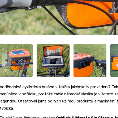
Voděodolná cyklistická brašna v takřka jakémkoliv provedení? Tak
není něco v pořádku, protože tahle německá klasika je v tomto s
legendou. Otestovali jsme od nich už řadu produktů a maximální 
typická.
To platí i pro řídítkovou brašnu
Ortlieb Ultimate Six Classic
, 