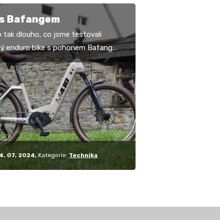
 s Bafangem
 tak dlouho, co jsme testovali
cký enduro bike s pohonem Bafang
bylo to hlavně o sportovním projevu
 jenž ve…
4. 07. 2024
Kategorie:
Technika