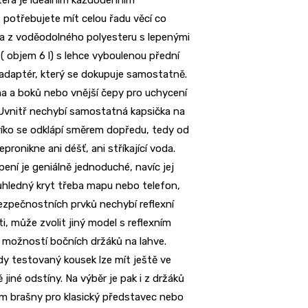
 potřebujete mít celou řadu věcí co
šna z voděodolného polyesteru s lepenými
( objem 6 l) s lehce vyboulenou přední
 adaptér, který se dokupuje samostatně.
a a boků nebo vnější čepy pro uchycení
 Uvnitř nechybí samostatná kapsička na
ní víko se odklápí směrem dopředu, tedy od
ronikne ani déšť, ani stříkající voda.
pení je geniálně jednoduché, navíc jej
růhledný kryt třeba mapu nebo telefon,
bezpečnostních prvků nechybí reflexní
i, může zvolit jiný model s reflexním
s možností bočních držáků na lahve.
kdy testovaný kousek lze mít ještě ve
 jiné odstíny. Na výběr je pak i z držáků
kem brašny pro klasický představec nebo