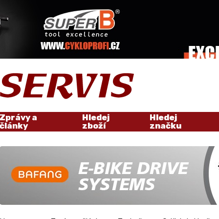
Zprávy a
Hledej
Hledej
články
zboží
značku