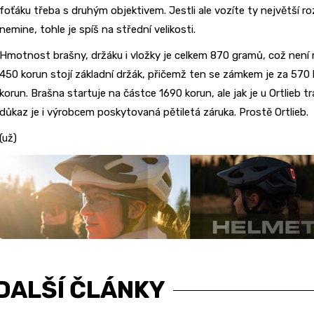
foťáku třeba s druhým objektivem. Jestli ale vozíte ty největší ro
nemine, tohle je spíš na střední velikosti.
Hmotnost brašny, držáku i vložky je celkem 870 gramů, což není 
450 korun stojí základní držák, přičemž ten se zámkem je za 570 
korun. Brašna startuje na částce 1690 korun, ale jak je u Ortlieb t
důkaz je i výrobcem poskytovaná pětiletá záruka. Prostě Ortlieb.
(už)
DALŠÍ ČLÁNKY