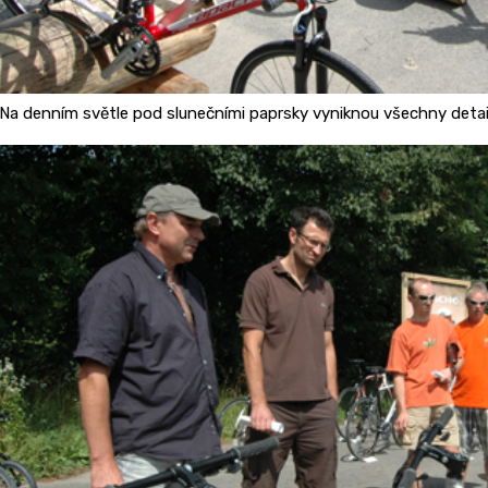
Na denním světle pod slunečními paprsky vyniknou všechny detai