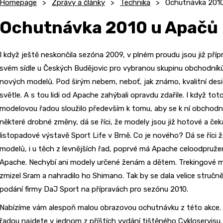
Homepage
Zprávy a články
Technika
Ochutnávka 201
Ochutnávka 2010 u Apačů
I když ještě neskončila sezóna 2009, v plném proudu jsou již přípr
svém sídle u Českých Budějovic pro vybranou skupinu obchodník
nových modelů. Pod širým nebem, neboť, jak známo, kvalitní desig
světle. A s tou lidi od Apache zahýbali opravdu zdařile. I když t
modelovou řadou sloužilo především k tomu, aby se k ní obchodníci
některé drobné změny, dá se říci, že modely jsou již hotové a ček
listopadové výstavě Sport Life v Brně. Co je nového? Dá se říci 
modelů, i u těch z levnějších řad, poprvé má Apache celoodpruže
Apache. Nechybí ani modely určené ženám a dětem. Trekingové mo
zmizel Sram a nahradilo ho Shimano. Tak by se dala velice stručn
podání firmy DaJ Sport na přípravách pro sezónu 2010.
Nabízíme vám alespoň malou obrazovou ochutnávku z této akce.
řadou najdete v jednom z příštích vydání tištěného Cykloservisu