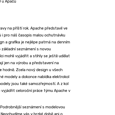
0 u Apačů
avy na příští rok. Apache představil ve
ů i pro náš časopis malou ochutnávku
n a grafika je nejlépe patrná na denním
oto základní seznámení s novou
 mohli vyjádřit a stihly se ještě udělat
ají jen na výrobu a představení na
že hodně. Zcela nový design u všech
né modely a dokonce nabídka elektrokol
dely jsou také samozřejmostí. A z kol
ě vyjádřit celoroční práce týmu Apache v
 Podrobnější seznámení s modelovou
. Neochudíme vás v brzké době ani o