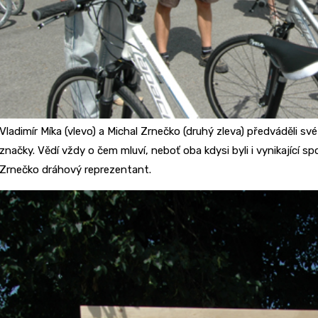
Vladimír Míka (vlevo) a Michal Zrnečko (druhý zleva) předváděli své 
značky. Vědí vždy o čem mluví, neboť oba kdysi byli i vynikající spo
Zrnečko dráhový reprezentant.