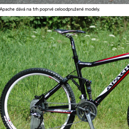
Apache dává na trh poprvé celoodpružené modely.