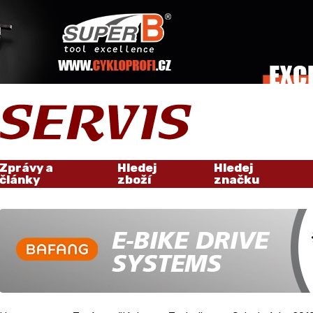
Zprávy a
Hledej
Hledej
články
zboží
značku