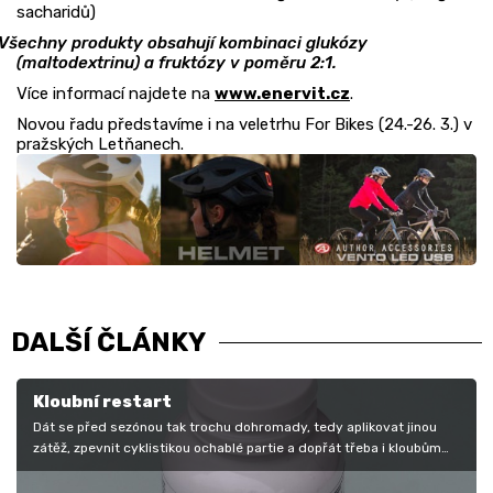
sacharidů)
Všechny produkty obsahují kombinaci glukózy
(maltodextrinu) a fruktózy v poměru 2:1.
Více informací najdete na
www.enervit.cz
.
Novou řadu představíme i na veletrhu For Bikes (24.-26. 3.) v
pražských Letňanech.
DALŠÍ ČLÁNKY
Kloubní restart
Dát se před sezónou tak trochu dohromady, tedy aplikovat jinou
zátěž, zpevnit cyklistikou ochablé partie a dopřát třeba i kloubům
malou…