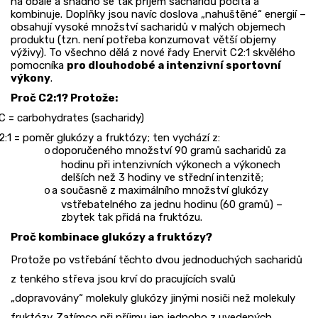
na obale a snadno se tak příjem sacharidů počítá a
kombinuje. Doplňky jsou navíc doslova „nahuštěné“ energií –
obsahují vysoké množství sacharidů v malých objemech
produktu (tzn. není potřeba konzumovat větší objemy
výživy). To všechno dělá z nové řady Enervit C2:1 skvělého
pomocníka
pro dlouhodobé a intenzivní sportovní
výkony
.
Proč C2:1? Protože:
C = carbohydrates (sacharidy)
2:1 = poměr glukózy a fruktózy; ten vychází z:
doporučeného množství 90 gramů sacharidů za
o
hodinu při intenzivních výkonech a výkonech
delších než 3 hodiny ve střední intenzitě;
a současně z maximálního množství glukózy
o
vstřebatelného za jednu hodinu (60 gramů) –
zbytek tak přidá na fruktózu.
Proč kombinace glukózy a fruktózy?
Protože po vstřebání těchto dvou jednoduchých sacharidů
z tenkého střeva jsou krví do pracujících svalů
„dopravovány“ molekuly glukózy jinými nosiči než molekuly
fruktózy.
Zatímco při příjmu jen jednoho z uvedených