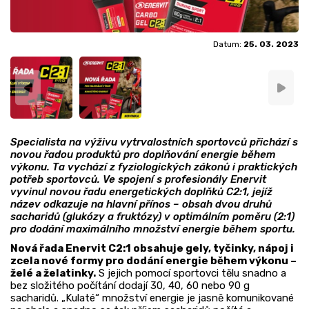
Datum:
25. 03. 2023
Specialista na výživu vytrvalostních sportovců přichází s
novou řadou produktů pro doplňování energie během
výkonu. Ta vychází z fyziologických zákonů i praktických
potřeb sportovců. Ve spojení s profesionály Enervit
vyvinul novou řadu energetických doplňků C2:1, jejíž
název odkazuje na hlavní přínos – obsah dvou druhů
sacharidů (glukózy a fruktózy) v optimálním poměru (2:1)
pro dodání maximálního množství energie během sportu.
Nová řada Enervit C2:1 obsahuje gely, tyčinky, nápoj i
zcela nové formy pro dodání energie během výkonu –
želé a želatinky.
S jejich pomocí sportovci tělu snadno a
bez složitého počítání dodají 30, 40, 60 nebo 90 g
sacharidů. „Kulaté“ množství energie je jasně komunikované