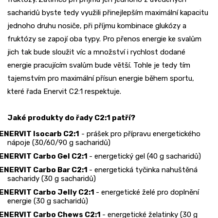
sacharidů byste tedy využili přinejlepším maximální kapacitu
jednoho druhu nosiče, při příjmu kombinace glukózy a
fruktózy se zapojí oba typy. Pro přenos energie ke svalům
jich tak bude sloužit víc a množství i rychlost dodané
energie pracujícím svalům bude větší. Tohle je tedy tím
tajemstvím pro maximální přísun energie během sportu,
které řada Enervit C2:1 respektuje.
Jaké produkty do řady C2:1 patří?
ENERVIT Isocarb C2:1
- prášek pro přípravu energetického
nápoje (30/60/90 g sacharidů)
ENERVIT Carbo Gel C2:1
- energetický gel (40 g sacharidů)
ENERVIT Carbo Bar C2:1
- energetická tyčinka nahuštěná
sacharidy (30 g sacharidů)
ENERVIT Carbo Jelly C2:1
- energetické želé pro doplnění
energie (30 g sacharidů)
ENERVIT Carbo Chews C2:1
- energetické želatinky (30 g