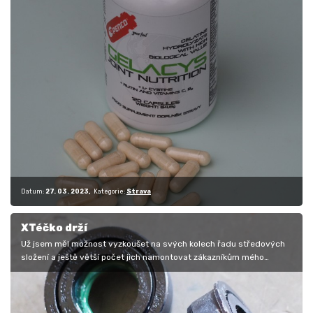
Datum:
27. 03. 2023
Kategorie:
Strava
XTéčko drží
Už jsem měl možnost vyzkoušet na svých kolech řadu středových
složení a ještě větší počet jich namontovat zákazníkům mého
servisu nebo…