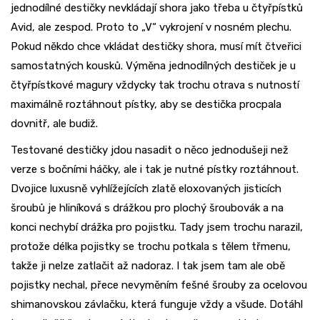
jednodílné destičky nevkládají shora jako třeba u čtyřpístků
Avid, ale zespod. Proto to „V“ vykrojení v nosném plechu.
Pokud někdo chce vkládat destičky shora, musí mít čtveřici
samostatných kousků. Výměna jednodílných destiček je u
čtyřpístkové magury vždycky tak trochu otrava s nutností
maximálně roztáhnout pístky, aby se destička procpala
dovnitř, ale budiž.
Testované destičky jdou nasadit o něco jednodušeji než
verze s bočními háčky, ale i tak je nutné pístky roztáhnout.
Dvojice luxusně vyhlížejících zlatě eloxovaných jisticích
šroubů je hliníková s drážkou pro plochý šroubovák a na
konci nechybí drážka pro pojistku. Tady jsem trochu narazil,
protože délka pojistky se trochu potkala s tělem třmenu,
takže ji nelze zatlačit až nadoraz. I tak jsem tam ale obě
pojistky nechal, přece nevyměním fešné šrouby za ocelovou
shimanovskou závlačku, která funguje vždy a všude. Dotáhl