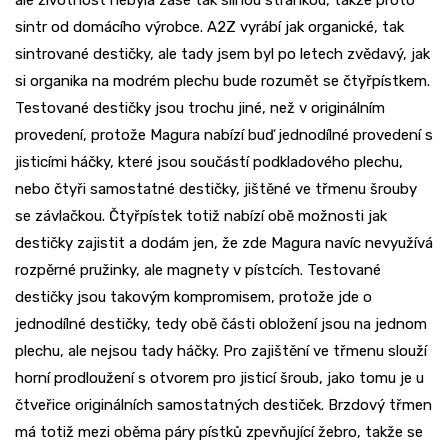
ale životnost nebyla zase tak silnou stránkou, takže proto
sintr od domácího výrobce. A2Z vyrábí jak organické, tak
sintrované destičky, ale tady jsem byl po letech zvědavý, jak
si organika na modrém plechu bude rozumět se čtyřpístkem.
Testované destičky jsou trochu jiné, než v originálním
provedení, protože Magura nabízí buď jednodílné provedení s
jisticími háčky, které jsou součástí podkladového plechu,
nebo čtyři samostatné destičky, jištěné ve třmenu šrouby
se závlačkou. Čtyřpístek totiž nabízí obě možnosti jak
destičky zajistit a dodám jen, že zde Magura navíc nevyužívá
rozpěrné pružinky, ale magnety v pístcích. Testované
destičky jsou takovým kompromisem, protože jde o
jednodílné destičky, tedy obě části obložení jsou na jednom
plechu, ale nejsou tady háčky. Pro zajištění ve třmenu slouží
horní prodloužení s otvorem pro jisticí šroub, jako tomu je u
čtveřice originálních samostatných destiček. Brzdový třmen
má totiž mezi oběma páry pístků zpevňující žebro, takže se