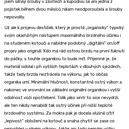
jsem silněji šrouby v závitech a kupodivu se ani jedna z
pojistek během dvou měsíců nikam neodporoučela a šrouby
nepovolily.
Už ale k projevu destiček, který je prostě „organicky“ typický
svým okamžitým nástupem maximálního brzdného účinku i
na studeném kotouči a nabídne podobný „digitální“ on/off
projev jako originál. Kdo má rád ostrou brzdu na první ťuknutí
do páčky, s touhle organikou to bude mít. Příjemné je, že
materiál odolal i při vyšších teplotách v dlouhých sjezdech,
takže tady brzda neztrácela na výkonu, jak to občas
organika umí. Minimální hlučnost, konstantně ostrý výkon a
nakonec ve srovnání se základní originální organikou i vyšší
odolnost vůči opotřebení. Tolik jako sintr to sice nevydrží,
ale ten nikdy nenabídl tak ostrý účinek při nižší teplotě
brzdového systému. Za mokra pak je docela slušně cítit
„lepivost“ obložení na kotouč a snaha chytit se zase co
nejrychleji v plném výkonu, takže ani tady nemám výtku.