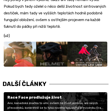
Pokud bych tedy oželel o něco delší životnost sintrovaných
destiček, mám tady ve vyšších teplotách hodně podobně
fungující obložení, ovšem s ostřejším projevem na každé
ťuknutí do páčky při nižší teplotě.
(už)
DALŠÍ ČLÁNKY
Race Face prodlužuje život
Ano, kanadská značka to umí, ovšem ne život jezdcův, ale svých
převodníků, konkrétně se to týká nového luxusního převodníku Era,