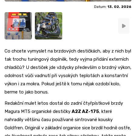
Datum:
13. 02. 2026
Co chcete vymyslet na brzdových destičkách, aby z nich byl
tak trochu tuningový doplněk, tedy vyjma přidání externích
chladičů? U destiček jde vždycky především o brzdný výkon,
odolnost vůči vadnutí při vysokých teplotách a konstantní
výkon i za mokra. Pokud ještě k tomu nějak ozdobí kolo,
berme to jako bonus.
Redakční mulet letos dostal do zadní čtyřpístkové brzdy
Magura MT5 organické destičky
A2Z AZ-175
, které
nahradily většinu času používané sintrované kousky
Goldfren. Originál v základní organice sice brzdil hodně ostře,