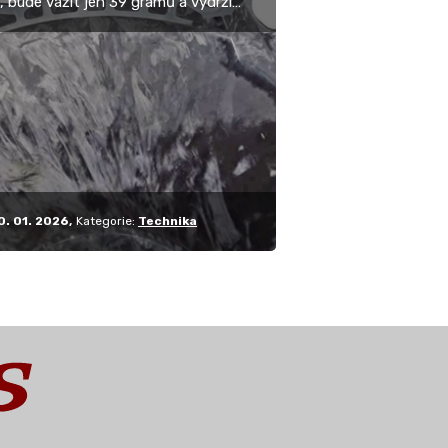
, bude vážit jen 39 gramů a vydrží
též co hliníkový originál? Stojí sice
0. 01. 2026
Kategorie:
Technika