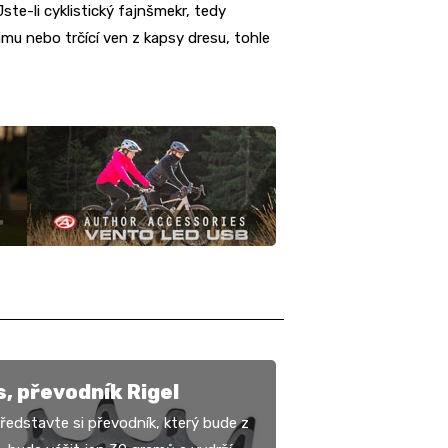
ste-li cyklistický fajnšmekr, tedy
rámu nebo trčící ven z kapsy dresu, tohle
, převodník Rigel
ředstavte si převodník, který bude z