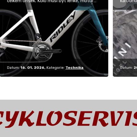
celkem oříšek. Kolo musí být lehké, motor
karbonu
malý a ani baterie nesmí mít pomalu větší
téměř to
hmotnost než…
125…
Datum:
16. 01. 2026
Kategorie:
Technika
Datum:
2