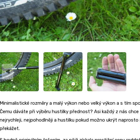
Minimalistické rozměry a malý výkon nebo velký výkon a s tím sp
Čemu dáváte při výběru hustilky přednost? Asi každý z nás chc
nejrychleji, nejpohodlněji a hustilku pokud možno ukrýt naprosto
překážet.
S hodně originálním řešením, za nějž získala prestižní cenu redd