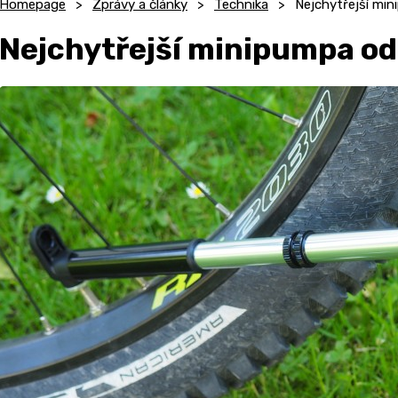
Homepage
Zprávy a články
Technika
Nejchytřejší mi
Nejchytřejší minipumpa o