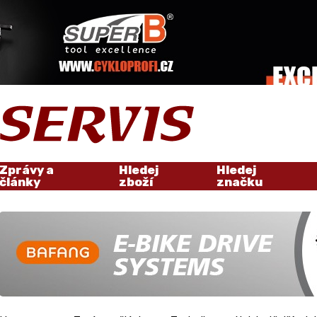
Zprávy a
Hledej
Hledej
články
zboží
značku