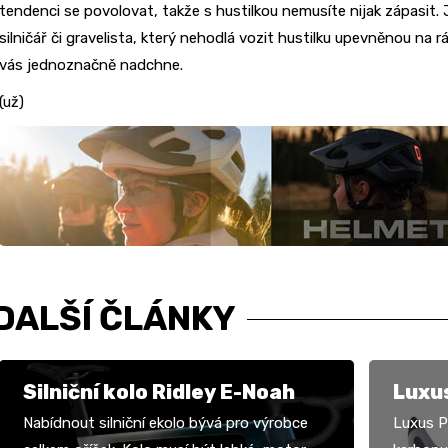
tendenci se povolovat, takže s hustilkou nemusíte nijak zápasit. J
silničář či gravelista, který nehodlá vozit hustilku upevněnou na 
vás jednoznačně nadchne.
(už)
DALŠÍ ČLÁNKY
Silniční kolo Ridley E-Noah
Luxus
Nabídnout silniční ekolo bývá pro výrobce
Luxus P