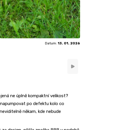
Datum:
13. 01. 2026
ojená ne úplně kompaktní velikost?
e napumpovat po defektu kolo co
 neviditelně někam, kde nebude
ot za design, přišla značka BBB v podobě