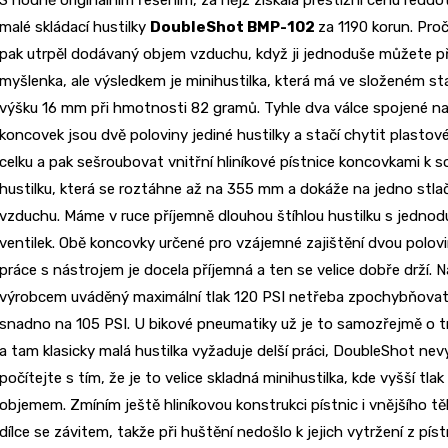
malé skládací hustilky
DoubleShot BMP-102
za 1190 korun. Proč
pak utrpěl dodávaný objem vzduchu, když ji jednoduše můžete př
myšlenka, ale výsledkem je minihustilka, která má ve složeném st
výšku 16 mm při hmotnosti 82 gramů. Tyhle dva válce spojené n
koncovek jsou dvě poloviny jediné hustilky a stačí chytit plasto
celku a pak sešroubovat vnitřní hliníkové pístnice koncovkami k
hustilku, která se roztáhne až na 355 mm a dokáže na jedno stl
vzduchu. Máme v ruce příjemně dlouhou štíhlou hustilku s jednod
ventilek. Obě koncovky určené pro vzájemné zajištění dvou polovin
práce s nástrojem je docela příjemná a ten se velice dobře drží. Na
výrobcem uváděný maximální tlak 120 PSI netřeba zpochybňovat, 
snadno na 105 PSI. U bikové pneumatiky už je to samozřejmě o 
a tam klasicky malá hustilka vyžaduje delší práci, DoubleShot nevy
počítejte s tím, že je to velice skladná minihustilka, kde vyšší tl
objemem. Zmíním ještě hliníkovou konstrukci pístnic i vnějšího těl
dílce se závitem, takže při huštění nedošlo k jejich vytržení z pís