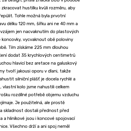
 zkracovat hustilku kvůli rozměru, aby
epůlit. Tohle možná byla prvotní
avu délku 120 mm, šířku ani ne 40 mm a
avzájem jen nacvaknutím do plastových
vé koncovky, vycvaknout obě poloviny
 sobě. Tím získáme 225 mm dlouhou
ačení dodat 35 krychlových centimetrů
uchou hlavicí bez aretace na galuskový
y tvoří jakousi oporu v dlani, takže
hustit silniční plášť je docela rychlé a
vlastní kolo jsme nahustili celkem
trošku rozdílné potřebě objemu vzduchu
jímaje. Je použitelná, ale prostě
ak a skladnost dostali přednost před
a a hliníkové jsou i koncové spojovací
tnice. Všechno drží a ani spoj neměl