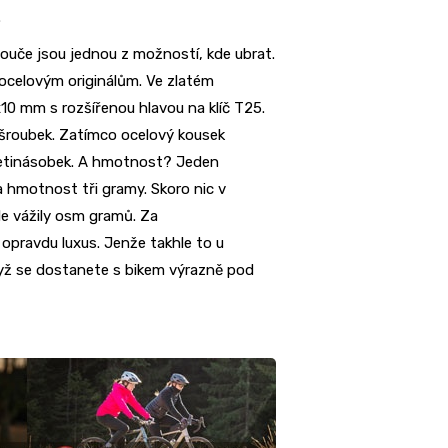
.
ouče jsou jednou z možností, kde ubrat.
 ocelovým originálům. Ve zlatém
10 mm s rozšířenou hlavou na klíč T25.
a šroubek. Zatímco ocelový kousek
vacetinásobek. A hmotnost? Jeden
a hmotnost tři gramy. Skoro nic v
le vážily osm gramů. Za
opravdu luxus. Jenže takhle to u
když se dostanete s bikem výrazně pod