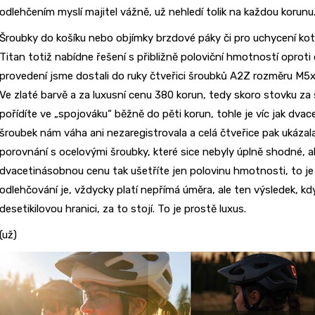
odlehčením myslí majitel vážně, už nehledí tolik na každou korunu
Šroubky do košíku nebo objímky brzdové páky či pro uchycení kot
Titan totiž nabídne řešení s přibližně poloviční hmotností oproti
provedení jsme dostali do ruky čtveřici šroubků A2Z rozměru M5x
Ve zlaté barvě a za luxusní cenu 380 korun, tedy skoro stovku z
pořídíte ve „spojováku“ běžně do pěti korun, tohle je víc jak d
šroubek nám váha ani nezaregistrovala a celá čtveřice pak ukázal
porovnání s ocelovými šroubky, které sice nebyly úplně shodné, a
dvacetinásobnou cenu tak ušetříte jen polovinu hmotnosti, to je 
odlehčování je, vždycky platí nepřímá úměra, ale ten výsledek, 
desetikilovou hranici, za to stojí. To je prostě luxus.
(už)