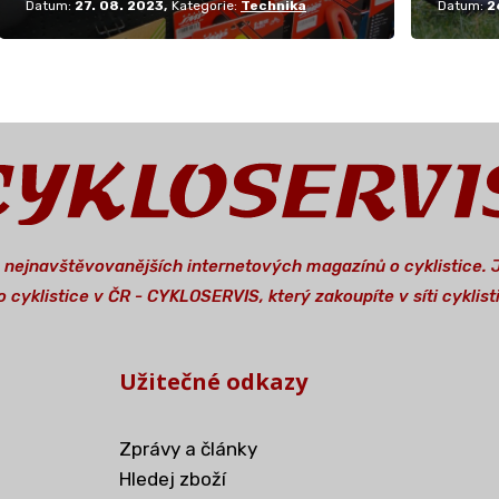
Datum:
27. 08. 2023
Kategorie:
Technika
Datum:
2
a nejnavštěvovanějších internetových magazínů o cyklistice.
 cyklistice v ČR - CYKLOSERVIS, který zakoupíte v síti cykli
Užitečné odkazy
Zprávy a články
Hledej zboží