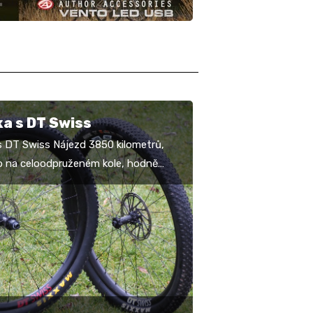
a s DT Swiss
s DT Swiss Nájezd 3850 kilometrů,
 na celoodpruženém kole, hodně
 jezdec s váhou zhruba osmdesát
mů a po dvou…