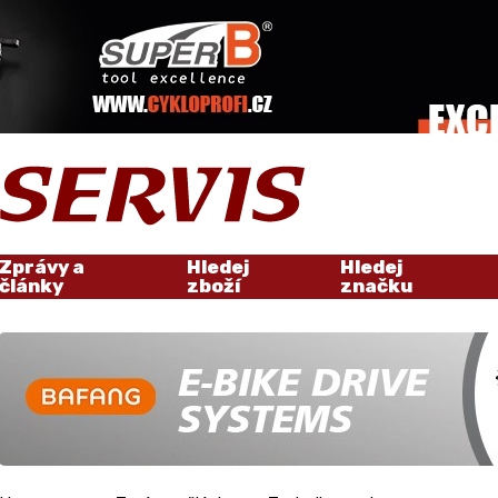
Zprávy a
Hledej
Hledej
články
zboží
značku