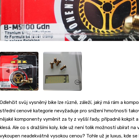
Odlehčit svůj vysněný bike lze různě, záleží, jaký má rám a komp
střední cenové kategorie nevyžaduje pro snížení hmotnosti takov
nějaké komponenty vyměnit za ty z vyšší řady, případně kokpit 
klesá. Ale co s dražšími koly, kde už není tolik možností ubírat n
vykoupen neadekvátně vysokou cenou? Tohle už je luxus, kde se h