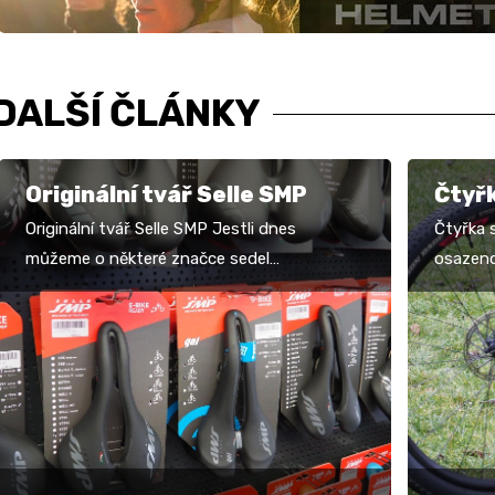
DALŠÍ ČLÁNKY
Originální tvář Selle SMP
Čtyřk
Originální tvář Selle SMP Jestli dnes
Čtyřka 
můžeme o některé značce sedel
osazeno
jednoznačně říct, že má na první pohled jiný
výkonný
design, pak je to…
kilogra