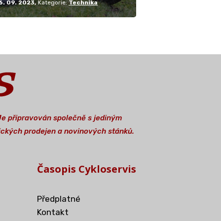
6. 09. 2023
Kategorie:
Technika
 Je připravován společně s jediným
stických prodejen a novinových stánků.
Časopis Cykloservis
Předplatné
Kontakt