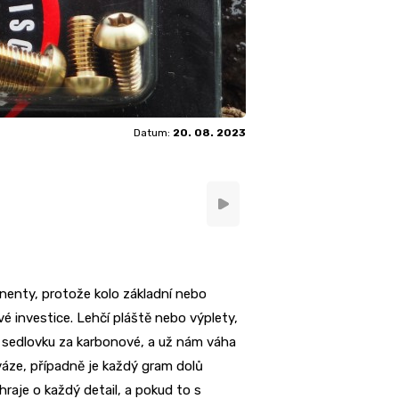
Datum:
20. 08. 2023
onenty, protože kolo základní nebo
é investice. Lehčí pláště nebo výplety,
a sedlovku za karbonové, a už nám váha
a váze, případně je každý gram dolů
raje o každý detail, a pokud to s