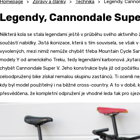
Homepage
Zprávy a články
Technika
Legendy, Cannon
Legendy, Cannondale Supe
Některá kola se stala legendami ještě v průběhu svého aktivního ž
součástí nabídky. Jistá ikonizace, která s tím souvisela, se však v
vyvolených, mezi nimiž nemůže chybět třeba Mountain Cycle San A
modely Y od amerického Treku, tedy legendární karbonová „kytar
chybět Cannondale Super V. Jeho konstrukce byla již od počátku n
celoodpružený bike získal nemalou skupinu zastánců. Ti ocenili nej
kdy byl model použitelný i na běžné cross-country. A to v době, k
přesvědčena, že kompletní odpružení je vhodné leda tak pro sjez