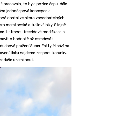
 pracovalo, to byla pozice čepu, dále
vána jednočepová koncepce a
upně dostal ze skoro zanedbatelných
ro maratonské a trailové biky. Stejně
e-li stranou freeridové modifikace s
e bavit o hodnotě až osmdesát
zduchové pružení Super Fatty M sází na
avení tlaku najdeme zespodu korunky.
ednoduše uzamknout.