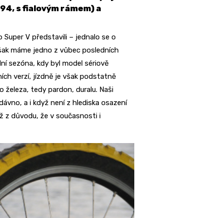
994, s fialovým rámem) a
Super V představili – jednalo se o
však máme jedno z vůbec posledních
dní sezóna, kdy byl model sériově
ích verzí, jízdně je však podstatně
 železa, tedy pardon, duralu. Naši
dávno, a i když není z hlediska osazení
ž z důvodu, že v současnosti i