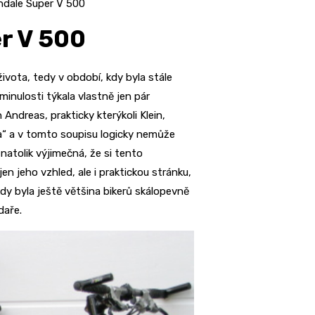
dale Super V 500
r V 500
ivota, tedy v období, kdy byla stále
 minulosti týkala vlastně jen pár
ndreas, prakticky kterýkoli Klein,
a“ a v tomto soupisu logicky nemůže
atolik výjimečná, že si tento
en jeho vzhled, ale i praktickou stránku,
dy byla ještě většina bikerů skálopevně
daře.