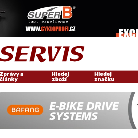
Zprávy a
Hledej
Hledej
články
zboží
značku