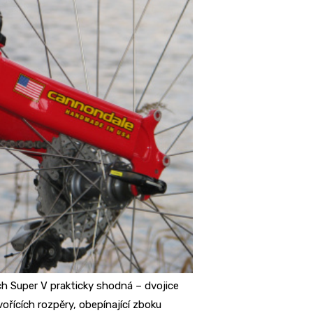
ch Super V prakticky shodná – dvojice
řících rozpěry, obepínající zboku