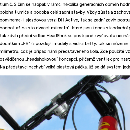
tlumič. S čím se naopak v rámci několika generačních obměn hodně
poloha tlumiče a podoba celé zadní stavby. Vždy zůstala zacho
pomineme-li sjezdovou verzi DH Active, tak se zadní zdvih post
hodnot až na sto dvacet milimetrů, které jsou i dnes standardní p
tak zdvih přední vidlice HeadShok se postupně zvyšoval a nechám
dodatkem „FR“ či pozdější modely s vidlicí Lefty, tak se můžem
milimetrů, což je případ námi představeného kola. Zde použité v
osvědčenou „headshokovou“ koncepci, přičemž ventilek pro nast
Na představci nechybí velká plastová páčka, jíž se dá systém j