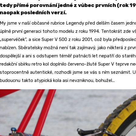
tedy přímé porovnání jedné z vůbec prvních (rok 1
naopak posledních verzí.
My jsme v naší občasné rubrice Legendy před delším časem jedno 
úplně první generaci tohoto modelu z roku 1994. Tentokrát zde 
„supervéček“, a sice Super V 500 z roku 2001, což byla předposle
nabízen. Sběratelsky možná není tak zajímavý, jako některá z prvn
dospělejší a ani s odstupem téměř patnácti let nepatří do starého
redakční sbírku retro kol doplnilo červeno-žluté Super V teprve ne
stoprocentně autentické, rozhodli jsme se vás s ním seznámit. U
budoucnu takto atypická kola asi nevzniknou, bohužel...