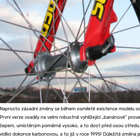
Naprosto zásadní změny se během osmileté existence modelu ode
První verze vsadily na velmi robustně vyhlížející „banánové“ pro
čepem, umístěným poměrně vysoko, a to dost před osou středu. 
vidlici dokonce karbonovou, a to již v roce 1995! Důležitá změna 