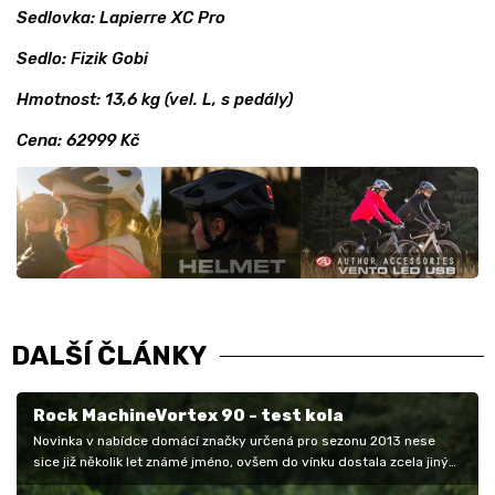
Sedlovka: Lapierre XC Pro
Sedlo: Fizik Gobi
Hmotnost: 13,6 kg (vel. L, s pedály)
Cena: 62999 Kč
DALŠÍ ČLÁNKY
Rock MachineVortex 90 - test kola
Novinka v nabídce domácí značky určená pro sezonu 2013 nese
sice již několik let známé jméno, ovšem do vínku dostala zcela jiný
rám, navíc…