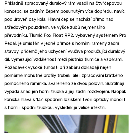
Příkladně zpracovaný duralový rám vsadil na čtyřčepovou
koncepci se zadním čepem posunutým více dopředu, navíc
pod úroveň osy kola. Hlavní čep se nachází přímo nad
středovým pouzdrem, ve výšce zubů nejmenšího
převodníku. Tlumič Fox Float RP2, vybavený systémem Pro
Pedal, je umístěn v jedné přímce s horními rameny zadní
stavby, přičemž jeho uchycení využívá prodlužující duralový
díl, vymezující vzdálenost mezi pístnicí tlumiče a vzpěrami.
Požadavek vysoké tuhosti při záběru dokládají nejen
poměrně mohutné profily trubek, ale i zpracování krátkého
pomocného ramínka, svařeného ze dvou polovin. Subtilněji
vypadá snad jen horní trubka a její zadní rozdvojení. Naopak
kónická hlava s 1,5“ spodním ložiskem tvoří optický monolit
s horní i spodní trubkou, výsledek je velice efektní.