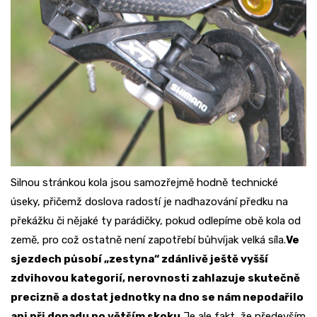
Silnou stránkou kola jsou samozřejmě hodně technické
úseky, přičemž doslova radostí je nadhazování předku na
překážku či nějaké ty parádičky, pokud odlepíme obě kola od
země, pro což ostatně není zapotřebí bůhvíjak velká síla.
Ve
sjezdech působí „zestyna“ zdánlivě ještě vyšší
zdvihovou kategorií, nerovnosti zahlazuje skutečně
precizně a dostat jednotky na dno se nám nepodařilo
ani při dopadu po větším skoku.
Je ale fakt, že především