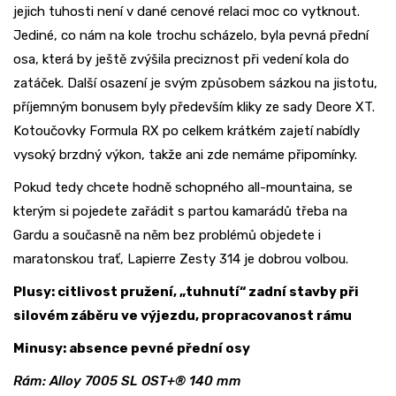
jejich tuhosti není v dané cenové relaci moc co vytknout.
Jediné, co nám na kole trochu scházelo, byla pevná přední
osa, která by ještě zvýšila preciznost při vedení kola do
zatáček. Další osazení je svým způsobem sázkou na jistotu,
příjemným bonusem byly především kliky ze sady Deore XT.
Kotoučovky Formula RX po celkem krátkém zajetí nabídly
vysoký brzdný výkon, takže ani zde nemáme připomínky.
Pokud tedy chcete hodně schopného all-mountaina, se
kterým si pojedete zařádit s partou kamarádů třeba na
Gardu a současně na něm bez problémů objedete i
maratonskou trať, Lapierre Zesty 314 je dobrou volbou.
Plusy: citlivost pružení, „tuhnutí“ zadní stavby při
silovém záběru ve výjezdu, propracovanost rámu
Minusy: absence pevné přední osy
Rám: Alloy 7005 SL OST+® 140 mm