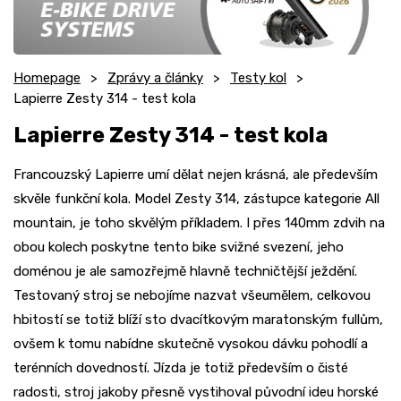
Homepage
Zprávy a články
Testy kol
Lapierre Zesty 314 - test kola
Lapierre Zesty 314 - test kola
Francouzský Lapierre umí dělat nejen krásná, ale především
skvěle funkční kola. Model Zesty 314, zástupce kategorie All
mountain, je toho skvělým příkladem. I přes 140mm zdvih na
obou kolech poskytne tento bike svižné svezení, jeho
doménou je ale samozřejmě hlavně techničtější ježdění.
Testovaný stroj se nebojíme nazvat všeumělem, celkovou
hbitostí se totiž blíží sto dvacítkovým maratonským fullům,
ovšem k tomu nabídne skutečně vysokou dávku pohodlí a
terénních dovedností. Jízda je totiž především o čisté
radosti, stroj jakoby přesně vystihoval původní ideu horské