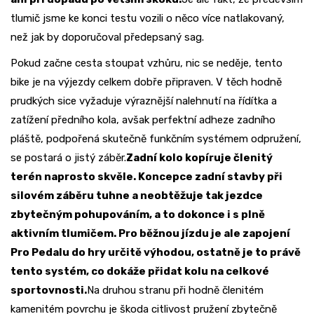
tlumič jsme ke konci testu vozili o něco více natlakovaný,
než jak by doporučoval předepsaný sag.
Pokud začne cesta stoupat vzhůru, nic se neděje, tento
bike je na výjezdy celkem dobře připraven. V těch hodně
prudkých sice vyžaduje výraznější nalehnutí na řídítka a
zatížení předního kola, avšak perfektní adheze zadního
pláště, podpořená skutečně funkčním systémem odpružení,
se postará o jistý záběr.
Zadní kolo kopíruje členitý
terén naprosto skvěle. Koncepce zadní stavby při
silovém záběru tuhne a neobtěžuje tak jezdce
zbytečným pohupováním, a to dokonce i s plně
aktivním tlumičem. Pro běžnou jízdu je ale zapojení
Pro Pedalu do hry určitě výhodou, ostatně je to právě
tento systém, co dokáže přidat kolu na celkové
sportovnosti.
Na druhou stranu při hodně členitém
kamenitém povrchu je škoda citlivost pružení zbytečně