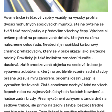
Asymetrické řetězové vzpěry vsadily na vysoký profil a
dvojici mohutných spojovacích můstků, stejně bytelně se
tváří také zadní patky a především všechny čepy. Výrobce si
ovšem potrpí na propracované detaily, kterých na rámu
nalezneme celou řadu. Nevšední je například karbonový
chránič přehazovačky, který se v praxi ukázal jako skutečně
odolný. Praktický je také indikátor zanoření tlumiče -
duralová, zlatě anodizovaná objímka na sedlové trubce je
vybavena zobáčkem, který na protilehlé vzpěře zadní stavby
přesně ukazuje míru zanoření, přičemž ideální „sag“ je
vyznačen šrafovaně. Zlatá anodizace nechybí také na všech
čepech nebo na zajímavých úchytech řadicích bowdenů a
hadice zadní brzdy. Přesmykač není uchycen standardně na
sedlové trubce, ale přímo na zadní stavbě, bezprostředně