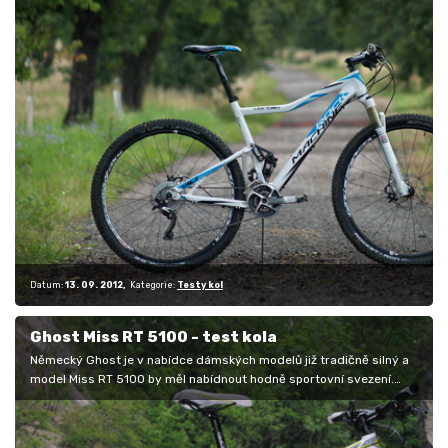
Datum:
13. 09. 2012
Kategorie:
Testy kol
Ghost Miss RT 5100 - test kola
Německý Ghost je v nabídce dámských modelů již tradičně silný a
model Miss RT 5100 by měl nabídnout hodně sportovní svezení.
Zdvih rovných…