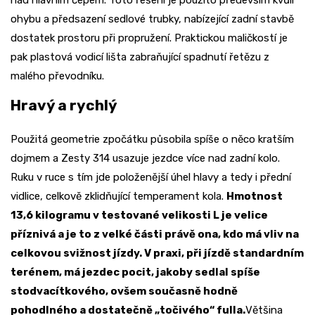
nad hlavním čepem. Toto řešení je použito především kvůli
ohybu a předsazení sedlové trubky, nabízející zadní stavbě
dostatek prostoru při propružení. Praktickou maličkostí je
pak plastová vodicí lišta zabraňující spadnutí řetězu z
malého převodníku.
Hravý a rychlý
Použitá geometrie zpočátku působila spíše o něco kratším
dojmem a Zesty 314 usazuje jezdce více nad zadní kolo.
Ruku v ruce s tím jde položenější úhel hlavy a tedy i přední
vidlice, celkově zklidňující temperament kola.
Hmotnost
13,6 kilogramu v testované velikosti L je velice
příznivá a je to z velké části právě ona, kdo má vliv na
celkovou svižnost jízdy. V praxi, při jízdě standardním
terénem, má jezdec pocit, jakoby sedlal spíše
stodvacítkového, ovšem současně hodně
pohodlného a dostatečně „točivého“ fulla.
Většina