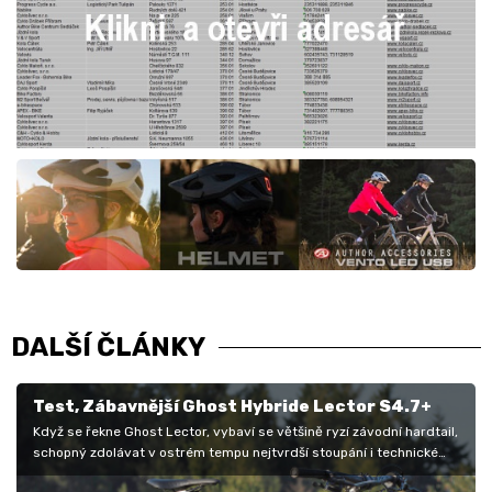
DALŠÍ ČLÁNKY
Test, Zábavnější Ghost Hybride Lector S4.7+
Když se řekne Ghost Lector, vybaví se většině ryzí závodní hardtail,
schopný zdolávat v ostrém tempu nejtvrdší stoupání i technické
pasáže…