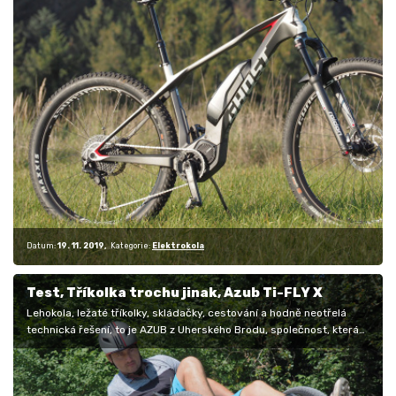
Datum:
19. 11. 2019
Kategorie:
Elektrokola
Test, Tříkolka trochu jinak, Azub Ti-FLY X
Lehokola, ležaté tříkolky, skládačky, cestování a hodně neotřelá
technická řešení, to je AZUB z Uherského Brodu, společnost, která
nejde…