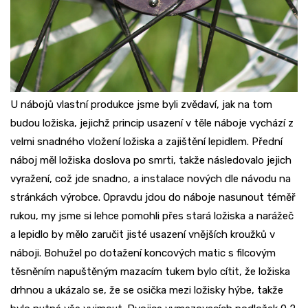
U nábojů vlastní produkce jsme byli zvědaví, jak na tom
budou ložiska, jejichž princip usazení v těle náboje vychází z
velmi snadného vložení ložiska a zajištění lepidlem. Přední
náboj měl ložiska doslova po smrti, takže následovalo jejich
vyražení, což jde snadno, a instalace nových dle návodu na
stránkách výrobce. Opravdu jdou do náboje nasunout téměř
rukou, my jsme si lehce pomohli přes stará ložiska a narážeč
a lepidlo by mělo zaručit jisté usazení vnějších kroužků v
náboji. Bohužel po dotažení koncových matic s filcovým
těsněním napuštěným mazacím tukem bylo cítit, že ložiska
drhnou a ukázalo se, že se osička mezi ložisky hýbe, takže