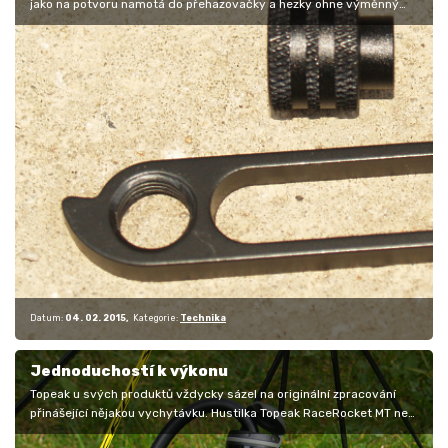
jako na potvoru namotá do přehazovačky a hezky ohne výměnný
hák, tedy…
Datum:
04. 02. 2015
Kategorie:
Technika
Jednoduchostí k výkonu
Topeak u svých produktů vždycky sázel na originální zpracování
přinášející nějakou vychytávku. Hustilka Topeak RaceRocket MT není
výjimkou,…