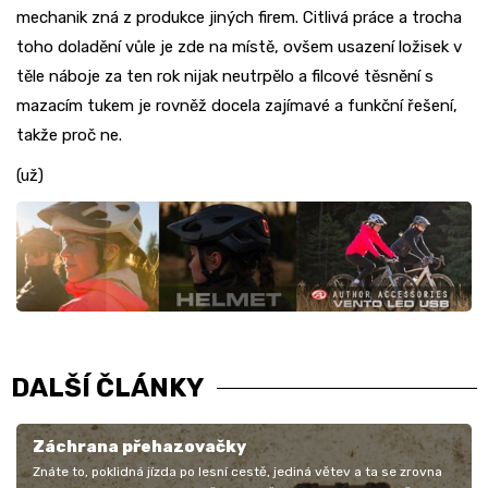
mechanik zná z produkce jiných firem. Citlivá práce a trocha
toho doladění vůle je zde na místě, ovšem usazení ložisek v
těle náboje za ten rok nijak neutrpělo a filcové těsnění s
mazacím tukem je rovněž docela zajímavé a funkční řešení,
takže proč ne.
(už)
DALŠÍ ČLÁNKY
Záchrana přehazovačky
Znáte to, poklidná jízda po lesní cestě, jediná větev a ta se zrovna