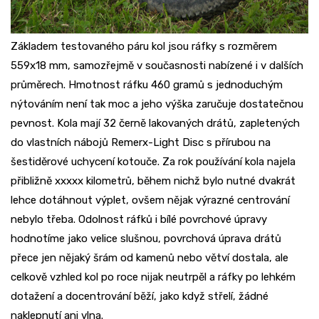
Základem testovaného páru kol jsou ráfky s rozměrem
559x18 mm, samozřejmě v současnosti nabízené i v dalších
průměrech. Hmotnost ráfku 460 gramů s jednoduchým
nýtováním není tak moc a jeho výška zaručuje dostatečnou
pevnost. Kola mají 32 černě lakovaných drátů, zapletených
do vlastních nábojů Remerx-Light Disc s přírubou na
šestiděrové uchycení kotouče. Za rok používání kola najela
přibližně xxxxx kilometrů, během nichž bylo nutné dvakrát
lehce dotáhnout výplet, ovšem nějak výrazné centrování
nebylo třeba. Odolnost ráfků i bílé povrchové úpravy
hodnotíme jako velice slušnou, povrchová úprava drátů
přece jen nějaký šrám od kamenů nebo větví dostala, ale
celkově vzhled kol po roce nijak neutrpěl a ráfky po lehkém
dotažení a docentrování běží, jako když střelí, žádné
naklepnutí ani vlna.