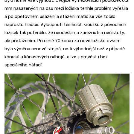
bylo nutné vše vyjmout. Dvojice vymezovacích podložek 0,2
mm nasazených na osu mezi ložiska tenhle problém vyřešila
a po opětovném usazení a stažení matic se vše točilo
naprosto hladce. Vyloupnutí těsnicích kroužků z původních
ložisek tak potvrdilo, že neodešla na zareznutí a nečistoty,
ale přetažením. Při ceně 70 korun za nové ložisko ovšem
byla výměna cenově stejná, ne-li výhodnější než v případě
kónusů u kónusových nábojů, a lze ji provést i bez
speciálního nářadí.