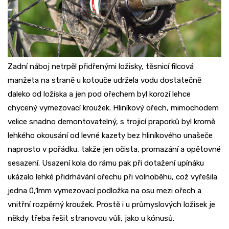
Zadní náboj netrpěl přidřenými ložisky, těsnicí filcová
manžeta na straně u kotouče udržela vodu dostatečně
daleko od ložiska a jen pod ořechem byl korozí lehce
chycený vymezovací kroužek. Hliníkový ořech, mimochodem
velice snadno demontovatelný, s trojicí praporků byl kromě
lehkého okousání od levné kazety bez hliníkového unašeče
naprosto v pořádku, takže jen očista, promazání a opětovné
sesazení. Usazení kola do rámu pak při dotažení upínáku
ukázalo lehké přidrhávání ořechu při volnoběhu, což vyřešila
jedna 0,1mm vymezovací podložka na osu mezi ořech a
vnitřní rozpěrný kroužek. Prostě i u průmyslových ložisek je
někdy třeba řešit stranovou vůli, jako u kónusů.