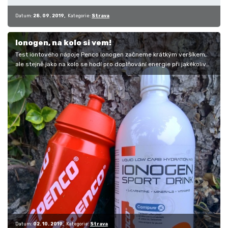
Datum:
28. 09. 2019
Kategorie:
Strava
Ionogen, na kolo si vem!
Test iontového nápoje Penco Ionogen začneme krátkým veršíkem,
ale stejně jako na kolo se hodí pro doplňování energie při jakékoliv
jiné…
Datum:
02. 10. 2019
Kategorie:
Strava