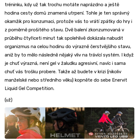
tréninku, kdy už tak trochu motáte naprázdno a ještě
hodina cesty domů znamená utrpení. Tohle je ten správný
okamžik pro konzumaci, protože vás to vrátí zpátky do hry i
z poměrně prošitého stavu. Dvě balení zkonzumovaná v
průběhu čtyřiceti minut tak spolehlivě dokázala nabudit
organizmus na celou hodinu do výrazně čerstvějšího stavu,
aniž by to mělo následně nějaký vliv na trávící systém. I když
je chuť výrazná, není gel v žaludku agresivní, navíc i sama
chuť vás trošku probere. Takže až budete v krizi (nikoliv
manželské nebo středního věku) kopněte do sebe Enervit
Liquid Gel Competition.
(už)