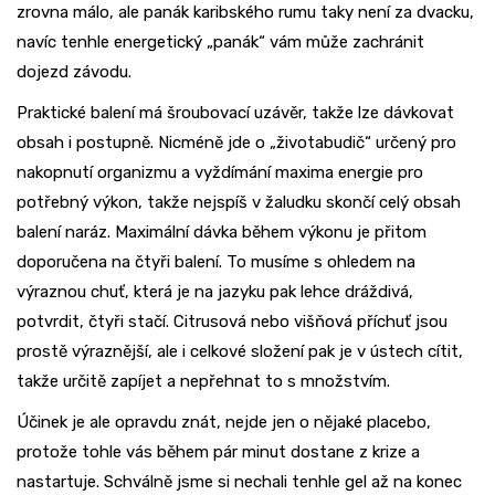
zrovna málo, ale panák karibského rumu taky není za dvacku,
navíc tenhle energetický „panák“ vám může zachránit
dojezd závodu.
Praktické balení má šroubovací uzávěr, takže lze dávkovat
obsah i postupně. Nicméně jde o „životabudič“ určený pro
nakopnutí organizmu a vyždímání maxima energie pro
potřebný výkon, takže nejspíš v žaludku skončí celý obsah
balení naráz. Maximální dávka během výkonu je přitom
doporučena na čtyři balení. To musíme s ohledem na
výraznou chuť, která je na jazyku pak lehce dráždivá,
potvrdit, čtyři stačí. Citrusová nebo višňová příchuť jsou
prostě výraznější, ale i celkové složení pak je v ústech cítit,
takže určitě zapíjet a nepřehnat to s množstvím.
Účinek je ale opravdu znát, nejde jen o nějaké placebo,
protože tohle vás během pár minut dostane z krize a
nastartuje. Schválně jsme si nechali tenhle gel až na konec