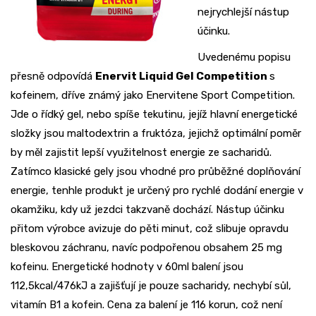
nejrychlejší nástup
účinku.
Uvedenému popisu
přesně odpovídá
Enervit Liquid Gel Competition
s
kofeinem, dříve známý jako Enervitene Sport Competition.
Jde o řídký gel, nebo spíše tekutinu, jejíž hlavní energetické
složky jsou maltodextrin a fruktóza, jejichž optimální poměr
by měl zajistit lepší využitelnost energie ze sacharidů.
Zatímco klasické gely jsou vhodné pro průběžné doplňování
energie, tenhle produkt je určený pro rychlé dodání energie v
okamžiku, kdy už jezdci takzvaně dochází. Nástup účinku
přitom výrobce avizuje do pěti minut, což slibuje opravdu
bleskovou záchranu, navíc podpořenou obsahem 25 mg
kofeinu. Energetické hodnoty v 60ml balení jsou
112,5kcal/476kJ a zajišťují je pouze sacharidy, nechybí sůl,
vitamín B1 a kofein. Cena za balení je 116 korun, což není