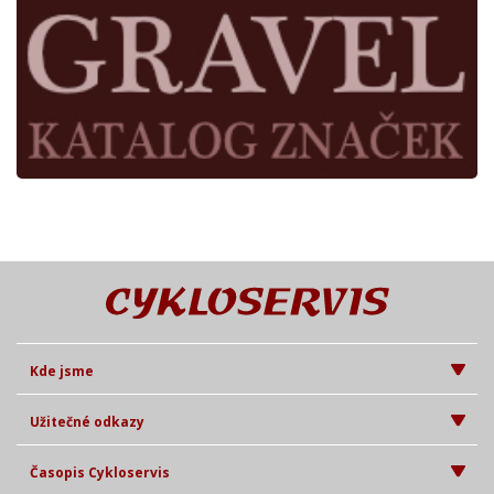
Kde jsme
Užitečné odkazy
Časopis Cykloservis