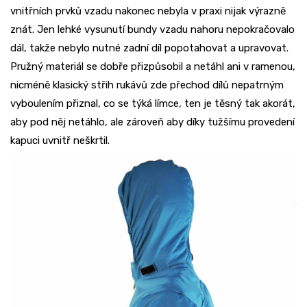
vnitřních prvků vzadu nakonec nebyla v praxi nijak výrazně
znát. Jen lehké vysunutí bundy vzadu nahoru nepokračovalo
dál, takže nebylo nutné zadní díl popotahovat a upravovat.
Pružný materiál se dobře přizpůsobil a netáhl ani v ramenou,
nicméně klasický střih rukávů zde přechod dílů nepatrným
vyboulením přiznal, co se týká límce, ten je těsný tak akorát,
aby pod něj netáhlo, ale zároveň aby díky tužšímu provedení
kapuci uvnitř neškrtil.