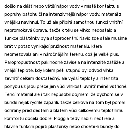
došlo na déšť nebo větší nápor vody v místě kontaktu s
popruhy batohu či na intenzivnější nápor vody, materiál z
vnějšku navlhnul. To už ale přibírá samotnou funkci vnitřní
nepromokavá úprava, takže k tělu se vlhko nedostalo a
funkce pláštěnky byla stoprocentní. Navíc zde stále musíme
brát v potaz vynikající pružnost materiálu, která
neomezovala ani v náročnějším terénu, což je velké plus.
Paropropustnost pak hodně závisela na intenzitě zátěže a
vnější teplotě, kdy kolem pěti stupňů byl odvod vlhka
zevnitř celkem dostatečný, ale vyšší teploty a intenzita
pohybu už jsou přece jen vůči vlhkosti uvnitř méně vstřícné.
Tenčí materiál ale i tak nepůsobil dojmem, že bychom se v
bundě nějak rychle zapařili, takže celkově na tom byl poměr
ochrany před deštěm a blátem vůči celkovému teplotnímu
komfortu docela dobře. Pioggia tedy nabízí neotřelé a
hlavně funkční pojetí pláštěnky nebo chcete-li bundy do