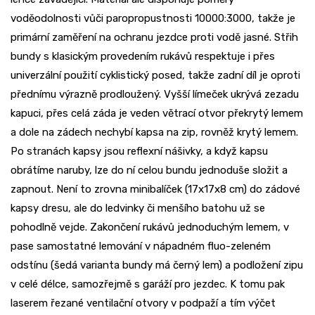
voděodolnosti vůči paropropustnosti 10000:3000, takže je
primární zaměření na ochranu jezdce proti vodě jasné. Střih
bundy s klasickým provedením rukávů respektuje i přes
univerzální použití cyklistický posed, takže zadní díl je oproti
přednímu výrazně prodloužený. Vyšší límeček ukrývá zezadu
kapuci, přes celá záda je veden větrací otvor překrytý lemem
a dole na zádech nechybí kapsa na zip, rovněž krytý lemem.
Po stranách kapsy jsou reflexní nášivky, a když kapsu
obrátíme naruby, lze do ní celou bundu jednoduše složit a
zapnout. Není to zrovna minibalíček (17x17x8 cm) do zádové
kapsy dresu, ale do ledvinky či menšího batohu už se
pohodlně vejde. Zakončení rukávů jednoduchým lemem, v
pase samostatné lemování v nápadném fluo-zeleném
odstínu (šedá varianta bundy má černý lem) a podložení zipu
v celé délce, samozřejmě s garáží pro jezdec. K tomu pak
laserem řezané ventilační otvory v podpaží a tím výčet