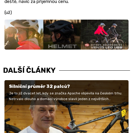
deště, navíc za příjemnou cenu.
(už)
DALŠÍ ČLÁNKY
Silniční průměr 32 palců?
Je to již dvacet let, kdy se značka Apache objevila na českém trhu.
Netrvalo dlouho a domácí výrobce slavil jeden z největších
úspěchů,…