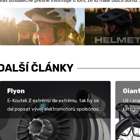
vás dostatečně přesně informuje o tom, že to máte otočit domů .
DALŠÍ ČLÁNKY
Flyon
Giant
E-Koutek Z extrému do extrému, tak by se
Už i zn
dal popsat vývoj elektromotorů společnosti
kategori
TQ. Zatímco před třemi lety dominovaly
jejich e
mezi silnými…
ucelená