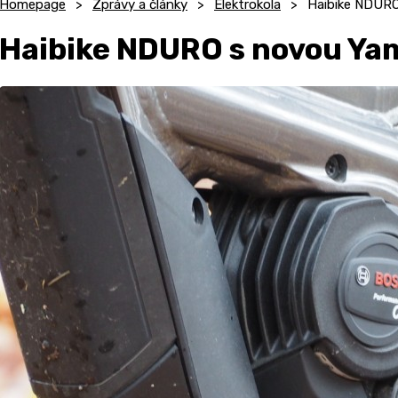
Homepage
Zprávy a články
Elektrokola
Haibike NDUR
Haibike NDURO s novou Y