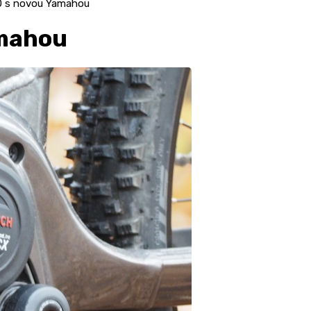
O s novou Yamahou
amahou