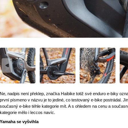
Ne, nadpis není překlep, značka Haibike totiž své enduro e-biky oz
první písmeno v názvu je to jediné, co testovaný e-bike postrádal.
současný e-bike téhle kategorie mít. A s ohledem na cenu a současně
kategorie mělo i leccos navíc.
Yamaha se vyšvihla