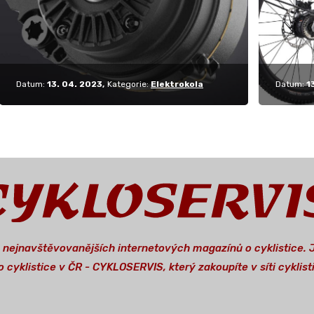
Datum:
13. 04. 2023
Kategorie:
Elektrokola
Datum:
1
a nejnavštěvovanějších internetových magazínů o cyklistice.
 cyklistice v ČR - CYKLOSERVIS, který zakoupíte v síti cykli