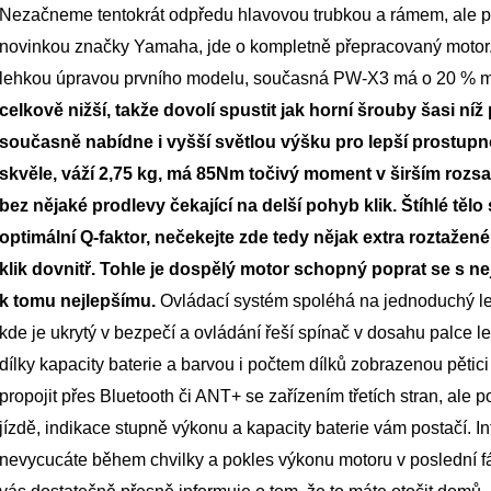
Nezačneme tentokrát odpředu hlavovou trubkou a rámem, ale po
novinkou značky Yamaha, jde o kompletně přepracovaný motor
lehkou úpravou prvního modelu, současná PW-X3 má o 20 % men
celkově nižší, takže dovolí spustit jak horní šrouby šasi níž p
současně nabídne i vyšší světlou výšku pro lepší prostup
skvěle, váží 2,75 kg, má 85Nm točivý moment v širším rozsa
bez nějaké prodlevy čekající na delší pohyb klik. Štíhlé těl
optimální Q-faktor, nečekejte zde tedy nějak extra roztaže
klik dovnitř. Tohle je dospělý motor schopný poprat se s nej
k tomu nejlepšímu.
Ovládací systém spoléhá na jednoduchý le
kde je ukrytý v bezpečí a ovládání řeší spínač v dosahu palce le
dílky kapacity baterie a barvou i počtem dílků zobrazenou pětic
propojit přes Bluetooth či ANT+ se zařízením třetích stran, ale
jízdě, indikace stupně výkonu a kapacity baterie vám postačí. 
nevycucáte během chvilky a pokles výkonu motoru v poslední fá