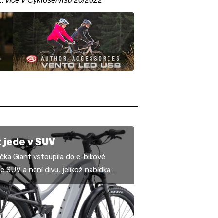
..
více v Cykloservisu 20/2022
 jede v SUV
ačka Giant vstoupila do e-bikové
e SUV a není divu, jelikož nabídka
lektrokol do terénu je už poměrně
 a SUV…