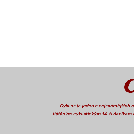
Cykl.cz je jeden z nejznámějších 
tištěným cyklistickým 14-ti deníkem o