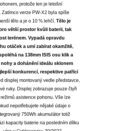
honem, protože ten je letošní
. Zatímco verze PW-X2 byla spíše
ší tělo a je o 10 % lehčí.
Tělo je
ro větší prostor kvůli baterii, tak
nost terénem. Vypadá opravdu
hu otáček a umí zabírat okamžitě,
o spoléhá na 138mm ISIS osu klik a
né nohy a dohánění ideálu sklonem
lepší konkurencí, respektive patřící
d displej montovaný vedle představce,
vé ruky. Displej zobrazuje pouze čtyři
i režimů asistence pohonu. Vše lze
 pokud nepotřebujete nějaké údaje o
Integrovaný 750Wh akumulátor totiž
zi kapacity baterie na posledním dílku