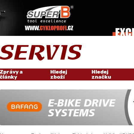
Zprávy a
Hledej
Hledej
články
zboží
značku