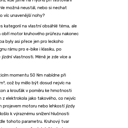
hle možná neustál, nebo si nechat
ěco víc unavenější nohy?
s kategorií na vlastní obsáhlé téma, ale
ch obří motor kruhového průřezu nakonec
ba byly asi přece jen pro leckoho
nu rámu pro e-bike i klasiku, po
zdní vlastnosti. Méně je zde více a
ticím momentu 50 Nm nabídne při
³, což by mělo být dosud nejvíc na
výkon a krouťák v poměru ke hmotnosti
 z elektrokola jako takového, co nejvíc
m projevem motoru nebo lehkostí jízdy
ošlo k výraznému snížení hlučnosti
odle tohoto parametru. Kruhový tvar