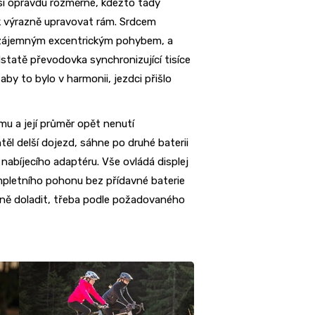
si opravdu rozměrné, kdežto tady
k výrazně upravovat rám. Srdcem
vzájemným excentrickým pohybem, a
statě převodovka synchronizující tisíce
by to bylo v harmonii, jezdci přišlo
u a její průměr opět nenutí
ěl delší dojezd, sáhne po druhé baterii
nabíjecího adaptéru. Vše ovládá displej
ompletního pohonu bez přídavné baterie
ůzně doladit, třeba podle požadovaného