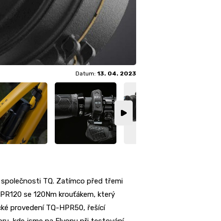
Datum:
13. 04. 2023
 společnosti TQ. Zatímco před třemi
HPR120 se 120Nm krouťákem, který
ické provedení TQ-HPR50, řešící
oru, kde jsme na Flyonu při testování