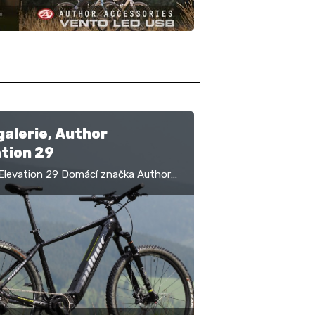
alerie, Author
tion 29
Elevation 29 Domácí značka Author
 u svých elektrokol na pohony
a její nejlepší hardtail Elevation s
m EP6…