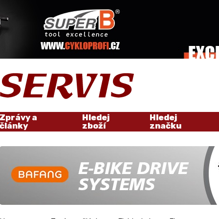
Zprávy a
Hledej
Hledej
články
zboží
značku