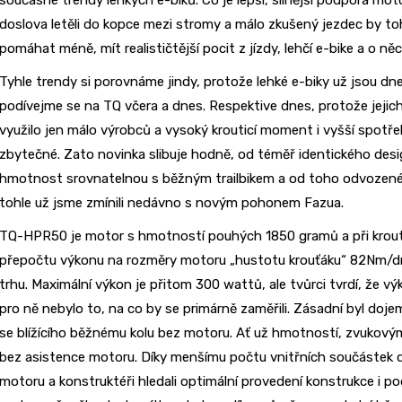
doslova letěli do kopce mezi stromy a málo zkušený jezdec by to
pomáhat méně, mít realističtější pocit z jízdy, lehčí e-bike a o n
Tyhle trendy si porovnáme jindy, protože lehké e-biky už jsou dne
podívejme se na TQ včera a dnes. Respektive dnes, protože jeji
využilo jen málo výrobců a vysoký krouticí moment i vyšší spotře
zbytečné. Zato novinka slibuje hodně, od téměř identického desig
hmotnost srovnatelnou s běžným trailbikem a od toho odvozené jí
tohle už jsme zmínili nedávno s novým pohonem Fazua.
TQ-HPR50 je motor s hmotností pouhých 1850 gramů a při krou
přepočtu výkonu na rozměry motoru „hustotu krouťáku“ 82Nm/dm
trhu. Maximální výkon je přitom 300 wattů, ale tvůrci tvrdí, že 
pro ně nebylo to, na co by se primárně zaměřili. Zásadní byl dojem
se blížícího běžnému kolu bez motoru. Ať už hmotností, zvukový
bez asistence motoru. Díky menšímu počtu vnitřních součástek d
motoru a konstruktéři hledali optimální provedení konstrukce i p