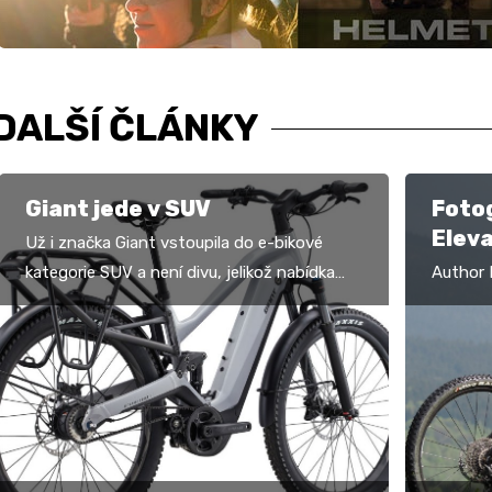
DALŠÍ ČLÁNKY
Giant jede v SUV
Fotog
Eleva
Už i značka Giant vstoupila do e-bikové
kategorie SUV a není divu, jelikož nabídka
Author 
jejich elektrokol do terénu je už poměrně
spoléhá
ucelená a SUV…
Shimano 
motore