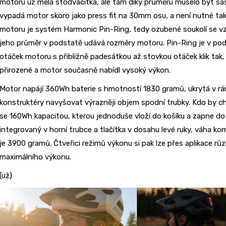
motoru už měla stodvacítka, ale tam díky průměru muselo být ša
vypadá motor skoro jako press fit na 30mm osu, a není nutné ta
motoru je systém Harmonic Pin-Ring, tedy ozubené soukolí se 
jeho průměr v podstatě udává rozměry motoru. Pin-Ring je v pod
otáček motoru s přibližně padesátkou až stovkou otáček klik tak, a
přirozené a motor současně nabídl vysoký výkon.
Motor napájí 360Wh baterie s hmotností 1830 gramů, ukrytá v rám
konstruktéry navyšovat výrazněji objem spodní trubky. Kdo by cht
se 160Wh kapacitou, kterou jednoduše vloží do košíku a zapne do 
integrovaný v horní trubce a tlačítka v dosahu levé ruky, váha k
je 3900 gramů. Čtveřici režimů výkonu si pak lze přes aplikace r
maximálního výkonu.
(už)