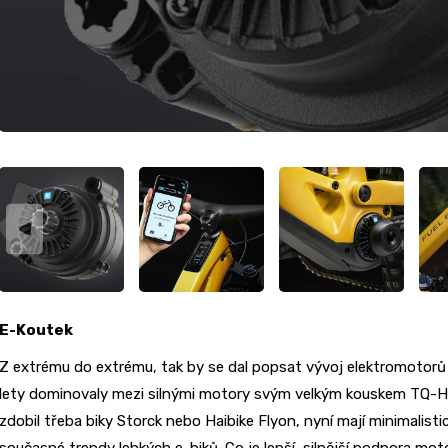
E-Koutek
Z extrému do extrému, tak by se dal popsat vývoj elektromotorů
lety dominovaly mezi silnými motory svým velkým kouskem TQ-
zdobil třeba biky Storck nebo Haibike Flyon, nyní mají minimalist
současné trendy lehkých e-biků. Co je lepší, silnější podpora mot