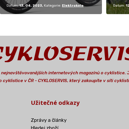
Datum:
13. 04. 2023
Kategorie:
Elektrokola
Datum:
1
a nejnavštěvovanějších internetových magazínů o cyklistice.
 cyklistice v ČR - CYKLOSERVIS, který zakoupíte v síti cykli
Užitečné odkazy
Zprávy a články
Hledej zboží