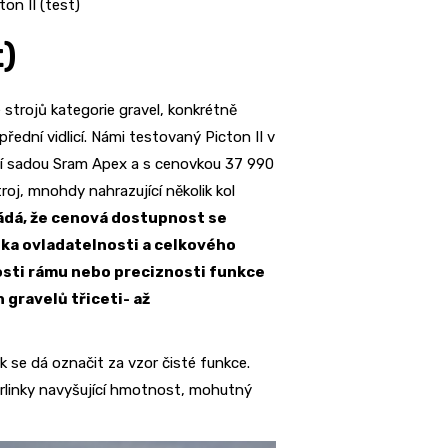
ton II (test)
t)
 strojů kategorie gravel, konkrétně
řední vidlicí. Námi testovaný Picton II v
ní sadou Sram Apex a s cenovkou 37 990
roj, mnohdy nahrazující několik kol
ládá, že cenová dostupnost se
ka ovladatelnosti a celkového
osti rámu nebo preciznosti funkce
 gravelů třiceti- až
k se dá označit za vzor čisté funkce.
drlinky navyšující hmotnost, mohutný