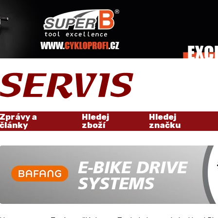
Zprávy a
Hledej
Hledej
články
zboží
značku