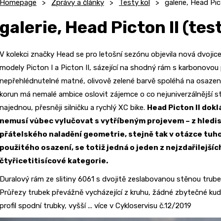
Homepage
Zprávy a články
Testy kol
galerie, Head Pic
galerie, Head Picton II (tes
V kolekci značky Head se pro letošní sezónu objevila nová dvojice
modely Picton I a Picton II, sázející na shodný rám s karbonovou p
nepřehlédnutelné matné, olivově zelené barvě spoléhá na osaze
korun má nemalé ambice oslovit zájemce o co nejuniverzálnější st
najednou, přesněji silničku a rychlý XC bike.
Head Picton II dok
nemusí vůbec vylučovat s vytříbeným projevem – z hledis
přátelského naladění geometrie, stejně tak v otázce tuh
použitého osazení, se totiž jedná o jeden z nejzdařilejších
čtyřicetitisícové kategorie.
Duralový rám ze slitiny 6061 s dvojitě zeslabovanou stěnou trube
Průřezy trubek převážně vycházející z kruhu, žádné zbytečné ku
profil spodní trubky, vyšší ... více v Cykloservisu č.12/2019