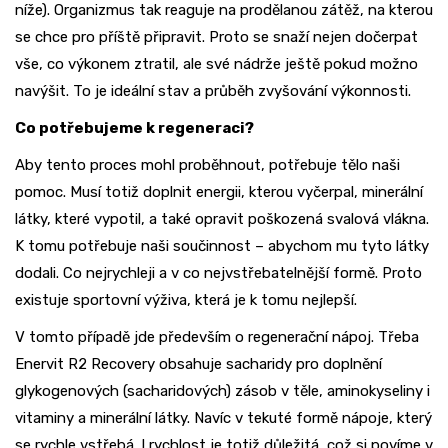
níže). Organizmus tak reaguje na prodělanou zátěž, na kterou
se chce pro příště připravit. Proto se snaží nejen dočerpat
vše, co výkonem ztratil, ale své nádrže ještě pokud možno
navýšit. To je ideální stav a průběh zvyšování výkonnosti.
Co potřebujeme k regeneraci?
Aby tento proces mohl proběhnout, potřebuje tělo naši
pomoc. Musí totiž doplnit energii, kterou vyčerpal, minerální
látky, které vypotil, a také opravit poškozená svalová vlákna.
K tomu potřebuje naši součinnost – abychom mu tyto látky
dodali. Co nejrychleji a v co nejvstřebatelnější formě. Proto
existuje sportovní výživa, která je k tomu nejlepší.
V tomto případě jde především o regenerační nápoj. Třeba
Enervit R2 Recovery obsahuje sacharidy pro doplnění
glykogenových (sacharidových) zásob v těle, aminokyseliny i
vitaminy a minerální látky. Navíc v tekuté formě nápoje, který
se rychle vstřebá. I rychlost je totiž důležitá, což si povíme v