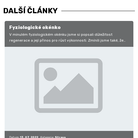
DALŠÍ ČLÁNKY
Fyziologické okénko
V minulém fyziologickém okénku jsme si popsali důležitost
regenerace a její přinos pro růst výkonnosti. Zmínili jsme také, že
rychlost je…
Datum:
13. 07. 2022
Kategorie:
Strava