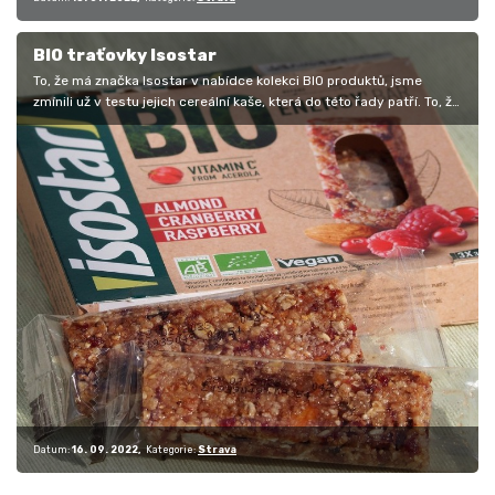
BIO traťovky Isostar
To, že má značka Isostar v nabídce kolekci BIO produktů, jsme
zmínili už v testu jejich cereální kaše, která do této řady patří. To, že
má…
Datum:
16. 09. 2022
Kategorie:
Strava