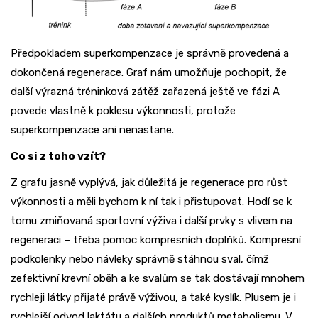
Předpokladem superkompenzace je správně provedená a
dokončená regenerace. Graf nám umožňuje pochopit, že
další výrazná tréninková zátěž zařazená ještě ve fázi A
povede vlastně k poklesu výkonnosti, protože
superkompenzace ani nenastane.
Co si z toho vzít?
Z grafu jasně vyplývá, jak důležitá je regenerace pro růst
výkonnosti a měli bychom k ní tak i přistupovat. Hodí se k
tomu zmiňovaná sportovní výživa i další prvky s vlivem na
regeneraci – třeba pomoc kompresních doplňků. Kompresní
podkolenky nebo návleky správně stáhnou sval, čímž
zefektivní krevní oběh a ke svalům se tak dostávají mnohem
rychleji látky přijaté právě výživou, a také kyslík. Plusem je i
rychlejší odvod laktátu a dalších produktů metabolismu. V